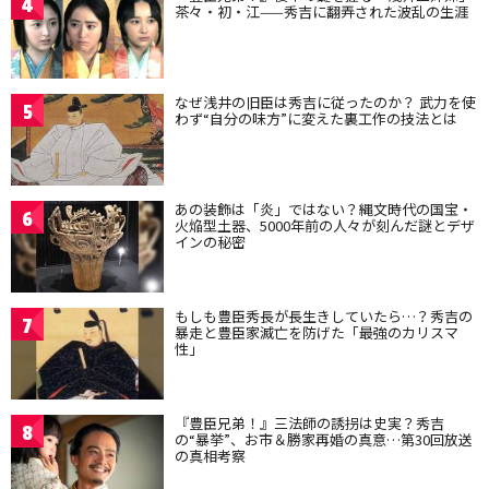
4
茶々・初・江——秀吉に翻弄された波乱の生涯
なぜ浅井の旧臣は秀吉に従ったのか？ 武力を使
5
わず“自分の味方”に変えた裏工作の技法とは
あの装飾は「炎」ではない？縄文時代の国宝・
6
火焔型土器、5000年前の人々が刻んだ謎とデザ
インの秘密
もしも豊臣秀長が長生きしていたら…？秀吉の
7
暴走と豊臣家滅亡を防げた「最強のカリスマ
性」
『豊臣兄弟！』三法師の誘拐は史実？秀吉
8
の“暴挙”、お市＆勝家再婚の真意…第30回放送
の真相考察