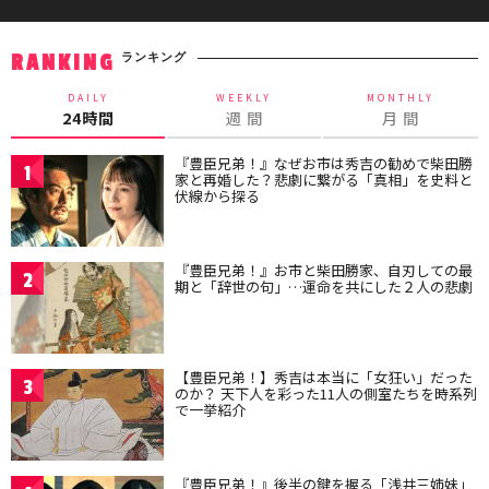
ランキング
RANKING
DAILY
WEEKLY
MONTHLY
24時間
週 間
月 間
『豊臣兄弟！』なぜお市は秀吉の勧めで柴田勝
1
家と再婚した？悲劇に繋がる「真相」を史料と
伏線から探る
『豊臣兄弟！』お市と柴田勝家、自刃しての最
2
期と「辞世の句」…運命を共にした２人の悲劇
【豊臣兄弟！】秀吉は本当に「女狂い」だった
3
のか？ 天下人を彩った11人の側室たちを時系列
で一挙紹介
『豊臣兄弟！』後半の鍵を握る「浅井三姉妹」