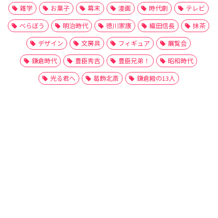
雑学
お菓子
幕末
漫画
時代劇
テレビ
べらぼう
明治時代
徳川家康
織田信長
抹茶
デザイン
文房具
フィギュア
展覧会
鎌倉時代
豊臣秀吉
豊臣兄弟！
昭和時代
光る君へ
葛飾北斎
鎌倉殿の13人