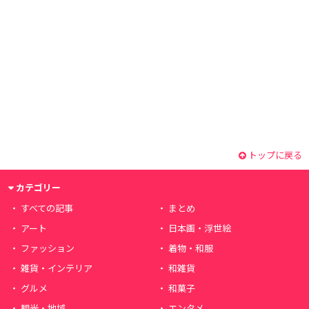
トップに戻る
カテゴリー
すべての記事
まとめ
アート
日本画・浮世絵
ファッション
着物・和服
雑貨・インテリア
和雑貨
グルメ
和菓子
観光・地域
エンタメ