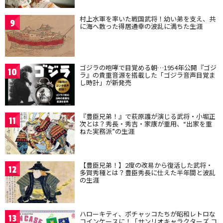
村上水軍を率いた戦国武将！幼い弟を支え、共
9
に海へ散った得居通幸の波乱に満ちた生涯
ゴジラの咆哮で目覚める朝…1954年公開『ゴジ
10
ラ』の貴重音源を搭載した「ゴジラ音声目覚ま
し時計」が新発売
『豊臣兄弟！』で萩原護が演じる武将・小堀正
11
次とは？秀長・秀吉・家康が重用、“出家を重
ねた実務派”の生涯
【豊臣兄弟！】2度の改易から復活した武将・
12
多賀秀種とは？豊臣秀長に仕えた半年間と波乱
の生涯
ハローキティ、ポチャッコたちが昭和レトロな
13
コインケースに！「サンリオキャラクターズ コ