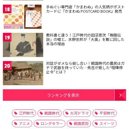
手ぬぐい専門店「かまわぬ」の人気柄がポスト
18
カードに『かまわぬ POSTCARD BOOK』発売
教科書と違う！江戸時代の田沼意次「賄賂伝
19
説」の嘘と、水野忠邦が「大奥」を敵に回した
本当の理由
対話がダメなら殺し合い！戦国時代の農民はガ
20
チで武器を持っていた…秀吉が発した“喧嘩停
止令”とは？
ランキングを表示
江戸時代
戦国時代
大河ドラマ
平安時代
アニメ
ロングセラー
戦国武将
スイーツ