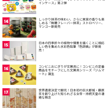
インケース」第２弾
しっかり抹茶の味わい、さらに果実の香りも楽
14
しめる「無糖フレーバー抹茶」ストロベリー、
マンゴー新発売
日本の四季折々の植物や情景を描くことに相応
15
しい色を集めた水彩色鉛筆『色辞典』が新発
売！
コンビニおにぎりが文房具に！コンビニの定番
16
商品をモチーフにした文房具シリーズ『ジムマ
ート』誕生
世界遺産決定で脚光！日本初の巨大都城・藤原
17
京を創り上げた知られざる女帝・持統天皇の凄
絶な執念