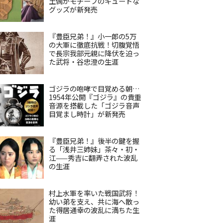
土偶がモチーフのキュートな
グッズが新発売
『豊臣兄弟！』小一郎の5万
の大軍に徹底抗戦！切腹覚悟
で長宗我部元親に降伏を迫っ
た武将・谷忠澄の生涯
ゴジラの咆哮で目覚める朝…
1954年公開『ゴジラ』の貴重
音源を搭載した「ゴジラ音声
目覚まし時計」が新発売
『豊臣兄弟！』後半の鍵を握
る「浅井三姉妹」茶々・初・
江——秀吉に翻弄された波乱
の生涯
村上水軍を率いた戦国武将！
幼い弟を支え、共に海へ散っ
た得居通幸の波乱に満ちた生
涯