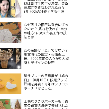
ほぼ創作？秀吉が溺愛、豊臣
家滅亡を背負わされた茶々
(井上和)の壮絶すぎる生涯
なぜ浅井の旧臣は秀吉に従っ
たのか？ 武力を使わず“自分
の味方”に変えた裏工作の技
法とは
あの装飾は「炎」ではない？
縄文時代の国宝・火焔型土
器、5000年前の人々が刻んだ
謎とデザインの秘密
鳩サブレーの豊島屋が『鳩の
日』（8月10日）限定グッズ
詳細を発表！今年はシリコン
ポーチ「はとっこ」
土偶なりきりパーカーも！青
森の縄文遺跡群で発掘された