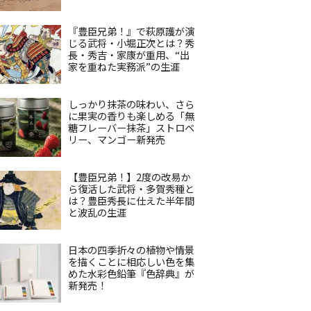
『豊臣兄弟！』で萩原護が演
じる武将・小堀正次とは？秀
長・秀吉・家康が重用、“出
家を重ねた実務派”の生涯
しっかり抹茶の味わい、さら
に果実の香りも楽しめる「無
糖フレーバー抹茶」ストロベ
リー、マンゴー新発売
【豊臣兄弟！】2度の改易か
ら復活した武将・多賀秀種と
は？豊臣秀長に仕えた半年間
と波乱の生涯
日本の四季折々の植物や情景
を描くことに相応しい色を集
めた水彩色鉛筆『色辞典』が
新発売！