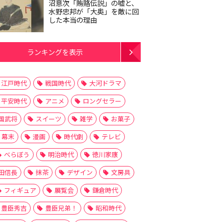
沼意次「賄賂伝説」の嘘と、
水野忠邦が「大奥」を敵に回
した本当の理由
ランキングを表示
江戸時代
戦国時代
大河ドラマ
平安時代
アニメ
ロングセラー
国武将
スイーツ
雑学
お菓子
幕末
漫画
時代劇
テレビ
べらぼう
明治時代
徳川家康
田信長
抹茶
デザイン
文房具
フィギュア
展覧会
鎌倉時代
豊臣秀吉
豊臣兄弟！
昭和時代