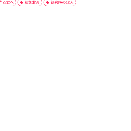
光る君へ
葛飾北斎
鎌倉殿の13人