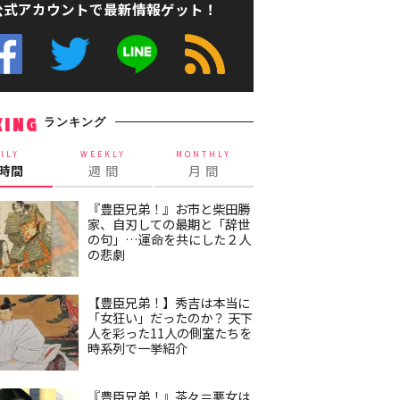
公式アカウントで最新情報ゲット！
ランキング
KING
ILY
WEEKLY
MONTHLY
4時間
週 間
月 間
『豊臣兄弟！』お市と柴田勝
家、自刃しての最期と「辞世
の句」…運命を共にした２人
の悲劇
【豊臣兄弟！】秀吉は本当に
「女狂い」だったのか？ 天下
人を彩った11人の側室たちを
時系列で一挙紹介
『豊臣兄弟！』茶々＝悪女は