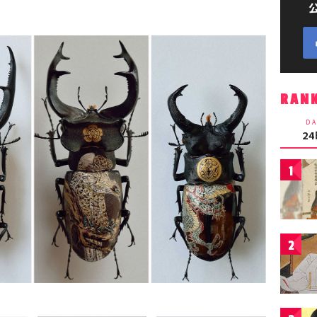
RAN
DA
2
1
2