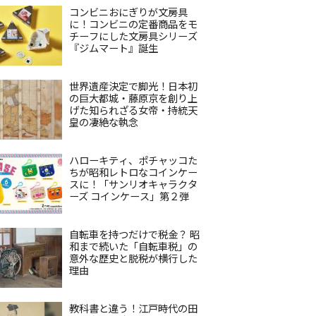
コンビニおにぎりが文房具
に！コンビニの定番商品をモ
チーフにした文房具シリーズ
『ジムマート』誕生
世界遺産決定で脚光！日本初
の巨大都城・藤原京を創り上
げた知られざる女帝・持統天
皇の凄絶な執念
ハローキティ、ポチャッコた
ちが昭和レトロなコインケー
スに！「サンリオキャラクタ
ーズ コインケース」第２弾
自転車を持つだけで税金？ 昭
和まで続いた「自転車税」の
意外な歴史と脱税が横行した
理由
教科書と違う！江戸時代の田