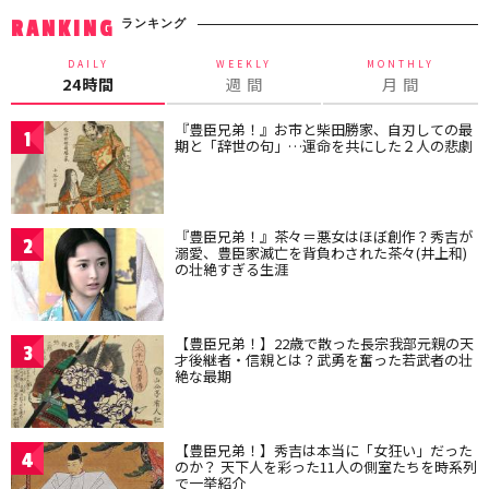
ランキング
RANKING
DAILY
WEEKLY
MONTHLY
24時間
週 間
月 間
『豊臣兄弟！』お市と柴田勝家、自刃しての最
1
期と「辞世の句」…運命を共にした２人の悲劇
『豊臣兄弟！』茶々＝悪女はほぼ創作？秀吉が
2
溺愛、豊臣家滅亡を背負わされた茶々(井上和)
の壮絶すぎる生涯
【豊臣兄弟！】22歳で散った長宗我部元親の天
3
才後継者・信親とは？武勇を奮った若武者の壮
絶な最期
【豊臣兄弟！】秀吉は本当に「女狂い」だった
4
のか？ 天下人を彩った11人の側室たちを時系列
で一挙紹介