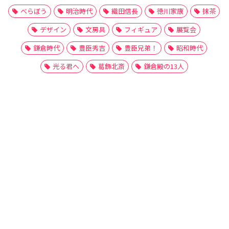
べらぼう
明治時代
織田信長
徳川家康
抹茶
デザイン
文房具
フィギュア
展覧会
鎌倉時代
豊臣秀吉
豊臣兄弟！
昭和時代
光る君へ
葛飾北斎
鎌倉殿の13人