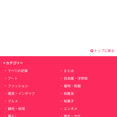
トップに戻る
カテゴリー
すべての記事
まとめ
アート
日本画・浮世絵
ファッション
着物・和服
雑貨・インテリア
和雑貨
グルメ
和菓子
観光・地域
エンタメ
暮らし
歴史・文化