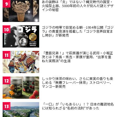
あの装飾は「炎」ではない？縄文時代の国宝・
9
火焔型土器、5000年前の人々が刻んだ謎とデザ
インの秘密
ゴジラの咆哮で目覚める朝…1954年公開『ゴジ
10
ラ』の貴重音源を搭載した「ゴジラ音声目覚ま
し時計」が新発売
『豊臣兄弟！』で萩原護が演じる武将・小堀正
11
次とは？秀長・秀吉・家康が重用、“出家を重
ねた実務派”の生涯
しっかり抹茶の味わい、さらに果実の香りも楽
12
しめる「無糖フレーバー抹茶」ストロベリー、
マンゴー新発売
「一口」が「いもあらい」！？ 日本の難読地名
13
には知られざる“名前の法則”があった