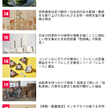
世界遺産決定で脚光！日本初の巨大都城・藤原
14
京を創り上げた知られざる女帝・持統天皇の凄
絶な執念
日本の四季折々の植物や情景を描くことに相応
15
しい色を集めた水彩色鉛筆『色辞典』が新発
売！
コンビニおにぎりが文房具に！コンビニの定番
16
商品をモチーフにした文房具シリーズ『ジムマ
ート』誕生
自転車を持つだけで税金？ 昭和まで続いた「自
17
転車税」の意外な歴史と脱税が横行した理由
【季節・数量限定】キンモクセイの香りを天然