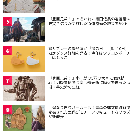
『豊臣兄弟！』で描かれた織田信長の道普請は
5
史実？信長が実施した街道整備の施策を紹介
鳩サブレーの豊島屋が『鳩の日』（8月10日）
6
限定グッズ詳細を発表！今年はシリコンポーチ
「はとっこ」
『豊臣兄弟！』小一郎の5万の大軍に徹底抗
7
戦！切腹覚悟で長宗我部元親に降伏を迫った武
将・谷忠澄の生涯
土偶なりきりパーカーも！青森の縄文遺跡群で
8
発掘された土偶がモチーフのキュートなグッズ
が新発売