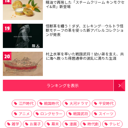
18
精油で再現した「スチームクリーム キンモクセ
イ&茶」新登場
怪獣革を纏う！ダダ、エレキング…ウルトラ怪
19
獣モチーフの革を使った新アパレルコレクショ
ンが発表
村上水軍を率いた戦国武将！幼い弟を支え、共
20
に海へ散った得居通幸の波乱に満ちた生涯
ランキングを表示
江戸時代
戦国時代
大河ドラマ
平安時代
アニメ
ロングセラー
戦国武将
スイーツ
雑学
お菓子
幕末
漫画
時代劇
テレビ