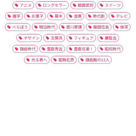
アニメ
ロングセラー
戦国武将
スイーツ
雑学
お菓子
幕末
漫画
時代劇
テレビ
べらぼう
明治時代
徳川家康
織田信長
抹茶
デザイン
文房具
フィギュア
展覧会
鎌倉時代
豊臣秀吉
豊臣兄弟！
昭和時代
光る君へ
葛飾北斎
鎌倉殿の13人