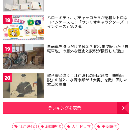
ハローキティ、ポチャッコたちが昭和レトロな
18
コインケースに！「サンリオキャラクターズ コ
インケース」第２弾
自転車を持つだけで税金？ 昭和まで続いた「自
19
転車税」の意外な歴史と脱税が横行した理由
教科書と違う！江戸時代の田沼意次「賄賂伝
20
説」の嘘と、水野忠邦が「大奥」を敵に回した
本当の理由
ランキングを表示
江戸時代
戦国時代
大河ドラマ
平安時代