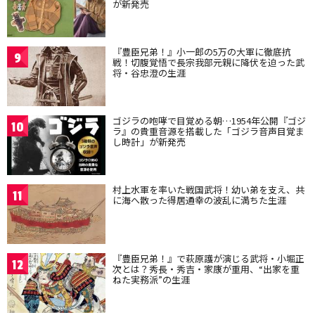
が新発売
『豊臣兄弟！』小一郎の5万の大軍に徹底抗
9
戦！切腹覚悟で長宗我部元親に降伏を迫った武
将・谷忠澄の生涯
ゴジラの咆哮で目覚める朝…1954年公開『ゴジ
10
ラ』の貴重音源を搭載した「ゴジラ音声目覚ま
し時計」が新発売
村上水軍を率いた戦国武将！幼い弟を支え、共
11
に海へ散った得居通幸の波乱に満ちた生涯
『豊臣兄弟！』で萩原護が演じる武将・小堀正
12
次とは？秀長・秀吉・家康が重用、“出家を重
ねた実務派”の生涯