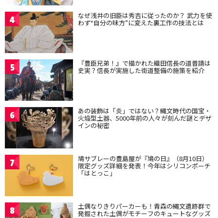
なぜ浅井の旧臣は秀吉に従ったのか？ 武力を使
4
わず“自分の味方”に変えた裏工作の技法とは
『豊臣兄弟！』で描かれた織田信長の道普請は
5
史実？信長が実施した街道整備の施策を紹介
あの装飾は「炎」ではない？縄文時代の国宝・
6
火焔型土器、5000年前の人々が刻んだ謎とデザ
インの秘密
鳩サブレーの豊島屋が『鳩の日』（8月10日）
7
限定グッズ詳細を発表！今年はシリコンポーチ
「はとっこ」
土偶なりきりパーカーも！青森の縄文遺跡群で
8
発掘された土偶がモチーフのキュートなグッズ