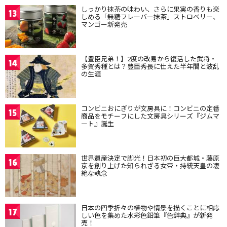
しっかり抹茶の味わい、さらに果実の香りも楽
13
しめる「無糖フレーバー抹茶」ストロベリー、
マンゴー新発売
【豊臣兄弟！】2度の改易から復活した武将・
14
多賀秀種とは？豊臣秀長に仕えた半年間と波乱
の生涯
コンビニおにぎりが文房具に！コンビニの定番
15
商品をモチーフにした文房具シリーズ『ジムマ
ート』誕生
世界遺産決定で脚光！日本初の巨大都城・藤原
16
京を創り上げた知られざる女帝・持統天皇の凄
絶な執念
日本の四季折々の植物や情景を描くことに相応
17
しい色を集めた水彩色鉛筆『色辞典』が新発
売！