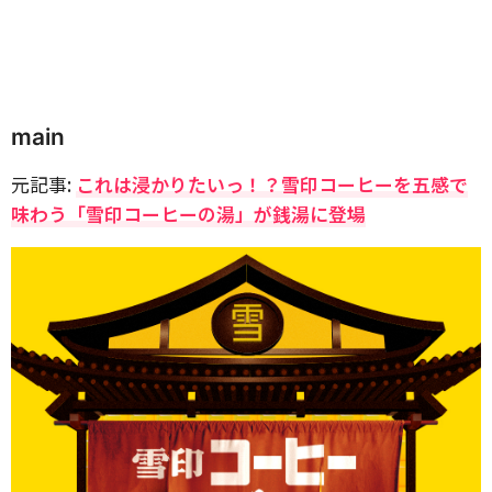
main
元記事:
これは浸かりたいっ！？雪印コーヒーを五感で
味わう「雪印コーヒーの湯」が銭湯に登場