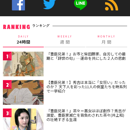
ランキング
RANKING
DAILY
WEEKLY
MONTHLY
24時間
週 間
月 間
『豊臣兄弟！』お市と柴田勝家、自刃しての最
1
期と「辞世の句」…運命を共にした２人の悲劇
【豊臣兄弟！】秀吉は本当に「女狂い」だった
2
のか？ 天下人を彩った11人の側室たちを時系列
で一挙紹介
『豊臣兄弟！』茶々＝悪女はほぼ創作？秀吉が
3
溺愛、豊臣家滅亡を背負わされた茶々(井上和)
の壮絶すぎる生涯