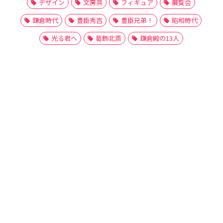
デザイン
文房具
フィギュア
展覧会
鎌倉時代
豊臣秀吉
豊臣兄弟！
昭和時代
光る君へ
葛飾北斎
鎌倉殿の13人