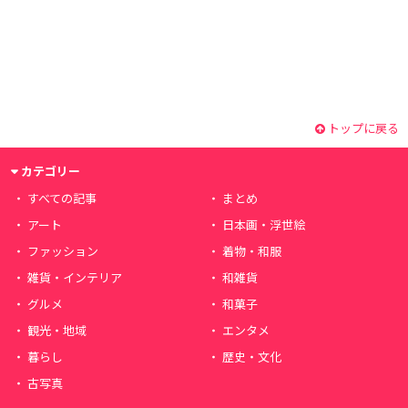
トップに戻る
カテゴリー
すべての記事
まとめ
アート
日本画・浮世絵
ファッション
着物・和服
雑貨・インテリア
和雑貨
グルメ
和菓子
観光・地域
エンタメ
暮らし
歴史・文化
古写真