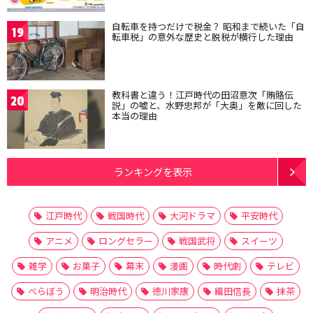
自転車を持つだけで税金？ 昭和まで続いた「自
19
転車税」の意外な歴史と脱税が横行した理由
教科書と違う！江戸時代の田沼意次「賄賂伝
20
説」の嘘と、水野忠邦が「大奥」を敵に回した
本当の理由
ランキングを表示
江戸時代
戦国時代
大河ドラマ
平安時代
アニメ
ロングセラー
戦国武将
スイーツ
雑学
お菓子
幕末
漫画
時代劇
テレビ
べらぼう
明治時代
徳川家康
織田信長
抹茶