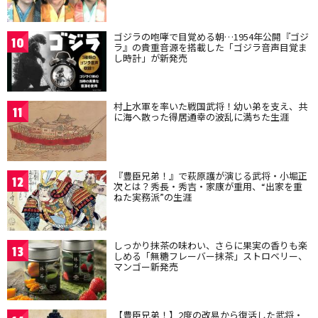
ゴジラの咆哮で目覚める朝…1954年公開『ゴジ
10
ラ』の貴重音源を搭載した「ゴジラ音声目覚ま
し時計」が新発売
村上水軍を率いた戦国武将！幼い弟を支え、共
11
に海へ散った得居通幸の波乱に満ちた生涯
『豊臣兄弟！』で萩原護が演じる武将・小堀正
12
次とは？秀長・秀吉・家康が重用、“出家を重
ねた実務派”の生涯
しっかり抹茶の味わい、さらに果実の香りも楽
13
しめる「無糖フレーバー抹茶」ストロベリー、
マンゴー新発売
【豊臣兄弟！】2度の改易から復活した武将・