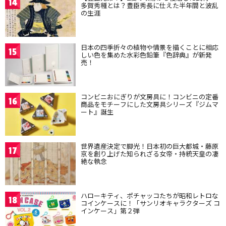
14
多賀秀種とは？豊臣秀長に仕えた半年間と波乱
の生涯
日本の四季折々の植物や情景を描くことに相応
15
しい色を集めた水彩色鉛筆『色辞典』が新発
売！
コンビニおにぎりが文房具に！コンビニの定番
16
商品をモチーフにした文房具シリーズ『ジムマ
ート』誕生
世界遺産決定で脚光！日本初の巨大都城・藤原
17
京を創り上げた知られざる女帝・持統天皇の凄
絶な執念
ハローキティ、ポチャッコたちが昭和レトロな
18
コインケースに！「サンリオキャラクターズ コ
インケース」第２弾