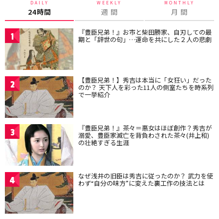
DAILY
WEEKLY
MONTHLY
24時間
週 間
月 間
『豊臣兄弟！』お市と柴田勝家、自刃しての最
1
期と「辞世の句」…運命を共にした２人の悲劇
【豊臣兄弟！】秀吉は本当に「女狂い」だった
2
のか？ 天下人を彩った11人の側室たちを時系列
で一挙紹介
『豊臣兄弟！』茶々＝悪女はほぼ創作？秀吉が
3
溺愛、豊臣家滅亡を背負わされた茶々(井上和)
の壮絶すぎる生涯
なぜ浅井の旧臣は秀吉に従ったのか？ 武力を使
4
わず“自分の味方”に変えた裏工作の技法とは