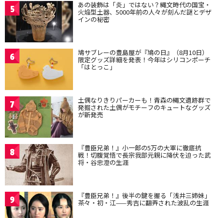
あの装飾は「炎」ではない？縄文時代の国宝・
5
火焔型土器、5000年前の人々が刻んだ謎とデザ
インの秘密
鳩サブレーの豊島屋が『鳩の日』（8月10日）
6
限定グッズ詳細を発表！今年はシリコンポーチ
「はとっこ」
土偶なりきりパーカーも！青森の縄文遺跡群で
7
発掘された土偶がモチーフのキュートなグッズ
が新発売
『豊臣兄弟！』小一郎の5万の大軍に徹底抗
8
戦！切腹覚悟で長宗我部元親に降伏を迫った武
将・谷忠澄の生涯
『豊臣兄弟！』後半の鍵を握る「浅井三姉妹」
9
茶々・初・江——秀吉に翻弄された波乱の生涯