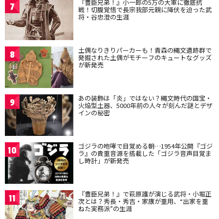
『豊臣兄弟！』小一郎の5万の大軍に徹底抗
7
戦！切腹覚悟で長宗我部元親に降伏を迫った武
将・谷忠澄の生涯
土偶なりきりパーカーも！青森の縄文遺跡群で
8
発掘された土偶がモチーフのキュートなグッズ
が新発売
あの装飾は「炎」ではない？縄文時代の国宝・
9
火焔型土器、5000年前の人々が刻んだ謎とデザ
インの秘密
ゴジラの咆哮で目覚める朝…1954年公開『ゴジ
10
ラ』の貴重音源を搭載した「ゴジラ音声目覚ま
し時計」が新発売
『豊臣兄弟！』で萩原護が演じる武将・小堀正
11
次とは？秀長・秀吉・家康が重用、“出家を重
ねた実務派”の生涯