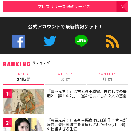
プレスリリース掲載サービス
公式アカウントで最新情報ゲット！
ランキング
RANKING
DAILY
WEEKLY
MONTHLY
24時間
週 間
月 間
『豊臣兄弟！』お市と柴田勝家、自刃しての最
1
期と「辞世の句」…運命を共にした２人の悲劇
『豊臣兄弟！』茶々＝悪女はほぼ創作？秀吉が
2
溺愛、豊臣家滅亡を背負わされた茶々(井上和)
の壮絶すぎる生涯