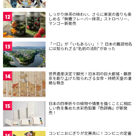
しっかり抹茶の味わい、さらに果実の香りも楽
12
しめる「無糖フレーバー抹茶」ストロベリー、
マンゴー新発売
「一口」が「いもあらい」！？ 日本の難読地名
13
には知られざる“名前の法則”があった
世界遺産決定で脚光！日本初の巨大都城・藤原
14
京を創り上げた知られざる女帝・持統天皇の凄
絶な執念
日本の四季折々の植物や情景を描くことに相応
15
しい色を集めた水彩色鉛筆『色辞典』が新発
売！
コンビニおにぎりが文房具に！コンビニの定番