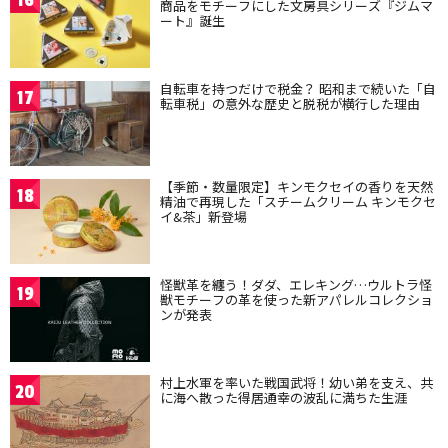
16
商品をモチーフにした文房具シリーズ『ジムマ
ート』誕生
自転車を持つだけで税金？ 昭和まで続いた「自
17
転車税」の意外な歴史と脱税が横行した理由
【季節・数量限定】キンモクセイの香りを天然
18
精油で再現した「スチームクリーム キンモクセ
イ&茶」新登場
怪獣革を纏う！ダダ、エレキング…ウルトラ怪
19
獣モチーフの革を使った新アパレルコレクショ
ンが発表
村上水軍を率いた戦国武将！幼い弟を支え、共
20
に海へ散った得居通幸の波乱に満ちた生涯