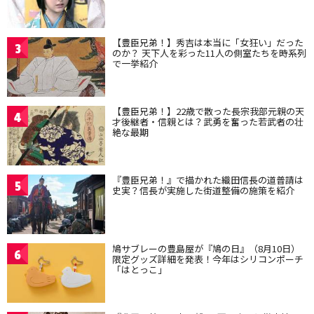
【豊臣兄弟！】秀吉は本当に「女狂い」だった
3
のか？ 天下人を彩った11人の側室たちを時系列
で一挙紹介
【豊臣兄弟！】22歳で散った長宗我部元親の天
4
才後継者・信親とは？武勇を奮った若武者の壮
絶な最期
『豊臣兄弟！』で描かれた織田信長の道普請は
5
史実？信長が実施した街道整備の施策を紹介
鳩サブレーの豊島屋が『鳩の日』（8月10日）
6
限定グッズ詳細を発表！今年はシリコンポーチ
「はとっこ」