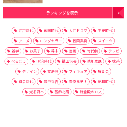
ランキングを表示
江戸時代
戦国時代
大河ドラマ
平安時代
アニメ
ロングセラー
戦国武将
スイーツ
雑学
お菓子
幕末
漫画
時代劇
テレビ
べらぼう
明治時代
織田信長
徳川家康
抹茶
デザイン
文房具
フィギュア
展覧会
鎌倉時代
豊臣秀吉
豊臣兄弟！
昭和時代
光る君へ
葛飾北斎
鎌倉殿の13人