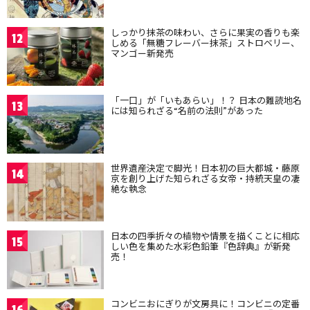
しっかり抹茶の味わい、さらに果実の香りも楽
12
しめる「無糖フレーバー抹茶」ストロベリー、
マンゴー新発売
「一口」が「いもあらい」！？ 日本の難読地名
13
には知られざる“名前の法則”があった
世界遺産決定で脚光！日本初の巨大都城・藤原
14
京を創り上げた知られざる女帝・持統天皇の凄
絶な執念
日本の四季折々の植物や情景を描くことに相応
15
しい色を集めた水彩色鉛筆『色辞典』が新発
売！
コンビニおにぎりが文房具に！コンビニの定番