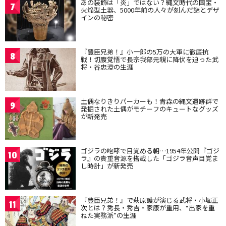
あの装飾は「炎」ではない？縄文時代の国宝・
7
火焔型土器、5000年前の人々が刻んだ謎とデザ
インの秘密
『豊臣兄弟！』小一郎の5万の大軍に徹底抗
8
戦！切腹覚悟で長宗我部元親に降伏を迫った武
将・谷忠澄の生涯
土偶なりきりパーカーも！青森の縄文遺跡群で
9
発掘された土偶がモチーフのキュートなグッズ
が新発売
ゴジラの咆哮で目覚める朝…1954年公開『ゴジ
10
ラ』の貴重音源を搭載した「ゴジラ音声目覚ま
し時計」が新発売
『豊臣兄弟！』で萩原護が演じる武将・小堀正
11
次とは？秀長・秀吉・家康が重用、“出家を重
ねた実務派”の生涯