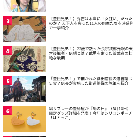
【豊臣兄弟！】秀吉は本当に「女狂い」だった
3
のか？ 天下人を彩った11人の側室たちを時系列
で一挙紹介
【豊臣兄弟！】22歳で散った長宗我部元親の天
4
才後継者・信親とは？武勇を奮った若武者の壮
絶な最期
『豊臣兄弟！』で描かれた織田信長の道普請は
5
史実？信長が実施した街道整備の施策を紹介
鳩サブレーの豊島屋が『鳩の日』（8月10日）
6
限定グッズ詳細を発表！今年はシリコンポーチ
「はとっこ」