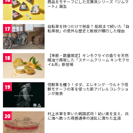
16
商品をモチーフにした文房具シリーズ『ジムマ
ート』誕生
自転車を持つだけで税金？ 昭和まで続いた「自
17
転車税」の意外な歴史と脱税が横行した理由
【季節・数量限定】キンモクセイの香りを天然
18
精油で再現した「スチームクリーム キンモクセ
イ&茶」新登場
怪獣革を纏う！ダダ、エレキング…ウルトラ怪
19
獣モチーフの革を使った新アパレルコレクショ
ンが発表
村上水軍を率いた戦国武将！幼い弟を支え、共
20
に海へ散った得居通幸の波乱に満ちた生涯