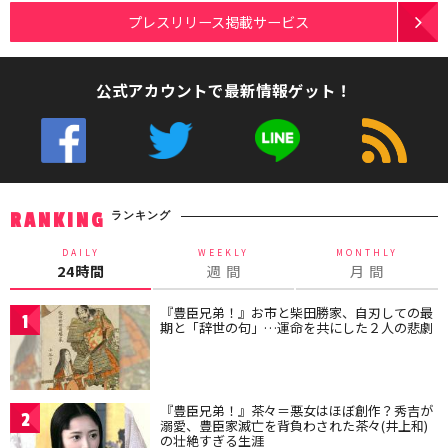
プレスリリース掲載サービス
公式アカウントで最新情報ゲット！
ランキング
RANKING
DAILY
WEEKLY
MONTHLY
24時間
週 間
月 間
『豊臣兄弟！』お市と柴田勝家、自刃しての最
1
期と「辞世の句」…運命を共にした２人の悲劇
『豊臣兄弟！』茶々＝悪女はほぼ創作？秀吉が
2
溺愛、豊臣家滅亡を背負わされた茶々(井上和)
の壮絶すぎる生涯