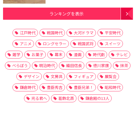
ランキングを表示
江戸時代
戦国時代
大河ドラマ
平安時代
アニメ
ロングセラー
戦国武将
スイーツ
雑学
お菓子
幕末
漫画
時代劇
テレビ
べらぼう
明治時代
織田信長
徳川家康
抹茶
デザイン
文房具
フィギュア
展覧会
鎌倉時代
豊臣秀吉
豊臣兄弟！
昭和時代
光る君へ
葛飾北斎
鎌倉殿の13人