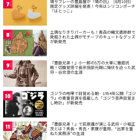
鳩サブレーの豊島屋が『鳩の日』（8月10日）
7
限定グッズ詳細を発表！今年はシリコンポーチ
「はとっこ」
土偶なりきりパーカーも！青森の縄文遺跡群で
8
発掘された土偶がモチーフのキュートなグッズ
が新発売
『豊臣兄弟！』小一郎の5万の大軍に徹底抗
9
戦！切腹覚悟で長宗我部元親に降伏を迫った武
将・谷忠澄の生涯
ゴジラの咆哮で目覚める朝…1954年公開『ゴジ
10
ラ』の貴重音源を搭載した「ゴジラ音声目覚ま
し時計」が新発売
『豊臣兄弟！』で萩原護が演じる武将・小堀正
11
次とは？秀長・秀吉・家康が重用、“出家を重
ねた実務派”の生涯