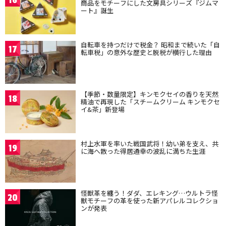
16
商品をモチーフにした文房具シリーズ『ジムマ
ート』誕生
自転車を持つだけで税金？ 昭和まで続いた「自
17
転車税」の意外な歴史と脱税が横行した理由
【季節・数量限定】キンモクセイの香りを天然
18
精油で再現した「スチームクリーム キンモクセ
イ&茶」新登場
村上水軍を率いた戦国武将！幼い弟を支え、共
19
に海へ散った得居通幸の波乱に満ちた生涯
怪獣革を纏う！ダダ、エレキング…ウルトラ怪
20
獣モチーフの革を使った新アパレルコレクショ
ンが発表