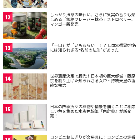
しっかり抹茶の味わい、さらに果実の香りも楽
12
しめる「無糖フレーバー抹茶」ストロベリー、
マンゴー新発売
「一口」が「いもあらい」！？ 日本の難読地名
13
には知られざる“名前の法則”があった
世界遺産決定で脚光！日本初の巨大都城・藤原
14
京を創り上げた知られざる女帝・持統天皇の凄
絶な執念
日本の四季折々の植物や情景を描くことに相応
15
しい色を集めた水彩色鉛筆『色辞典』が新発
売！
コンビニおにぎりが文房具に！コンビニの定番