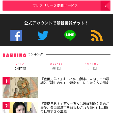
プレスリリース掲載サービス
公式アカウントで最新情報ゲット！
ランキング
RANKING
DAILY
WEEKLY
MONTHLY
24時間
週 間
月 間
『豊臣兄弟！』お市と柴田勝家、自刃しての最
1
期と「辞世の句」…運命を共にした２人の悲劇
『豊臣兄弟！』茶々＝悪女はほぼ創作？秀吉が
2
溺愛、豊臣家滅亡を背負わされた茶々(井上和)
の壮絶すぎる生涯