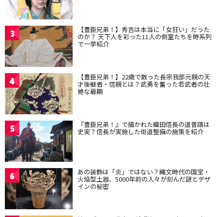
【豊臣兄弟！】秀吉は本当に「女狂い」だった
3
のか？ 天下人を彩った11人の側室たちを時系列
で一挙紹介
【豊臣兄弟！】22歳で散った長宗我部元親の天
4
才後継者・信親とは？武勇を奮った若武者の壮
絶な最期
『豊臣兄弟！』で描かれた織田信長の道普請は
5
史実？信長が実施した街道整備の施策を紹介
あの装飾は「炎」ではない？縄文時代の国宝・
6
火焔型土器、5000年前の人々が刻んだ謎とデザ
インの秘密