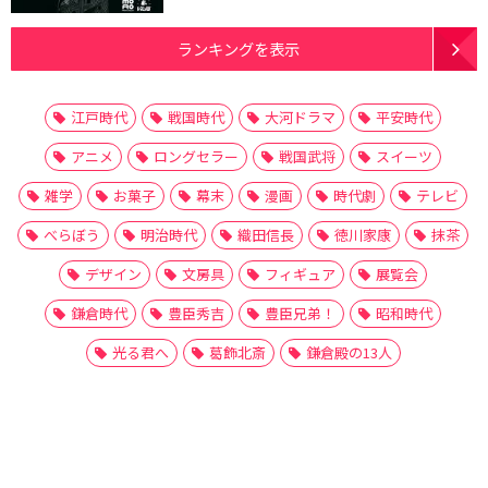
ランキングを表示
江戸時代
戦国時代
大河ドラマ
平安時代
アニメ
ロングセラー
戦国武将
スイーツ
雑学
お菓子
幕末
漫画
時代劇
テレビ
べらぼう
明治時代
織田信長
徳川家康
抹茶
デザイン
文房具
フィギュア
展覧会
鎌倉時代
豊臣秀吉
豊臣兄弟！
昭和時代
光る君へ
葛飾北斎
鎌倉殿の13人