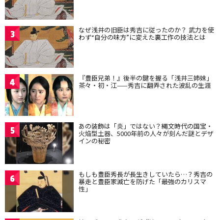
なぜ浅井の旧臣は秀吉に従ったのか？ 武力を使
3
わず“自分の味方”に変えた裏工作の技法とは
『豊臣兄弟！』後半の鍵を握る「浅井三姉妹」
4
茶々・初・江——秀吉に翻弄された波乱の生涯
あの装飾は「炎」ではない？縄文時代の国宝・
5
火焔型土器、5000年前の人々が刻んだ謎とデザ
インの秘密
もしも豊臣秀長が長生きしていたら…？秀吉の
6
暴走と豊臣家滅亡を防げた「最強のカリスマ
性」