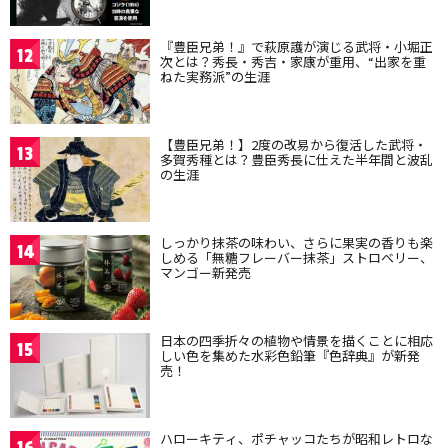
『豊臣兄弟！』で萩原護が演じる武将・小堀正
12
次とは？秀長・秀吉・家康が重用、“出家を重
ねた実務派”の生涯
【豊臣兄弟！】2度の改易から復活した武将・
13
多賀秀種とは？豊臣秀長に仕えた半年間と波乱
の生涯
しっかり抹茶の味わい、さらに果実の香りも楽
14
しめる「無糖フレーバー抹茶」ストロベリー、
マンゴー新発売
日本の四季折々の植物や情景を描くことに相応
15
しい色を集めた水彩色鉛筆『色辞典』が新発
売！
ハローキティ、ポチャッコたちが昭和レトロな