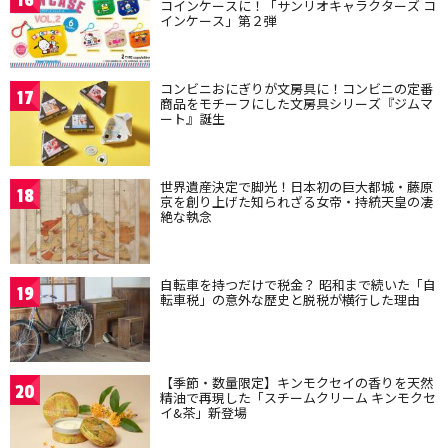
16
コインケースに！「サンリオキャラクターズ コ
インケース」第２弾
コンビニおにぎりが文房具に！コンビニの定番
17
商品をモチーフにした文房具シリーズ『ジムマ
ート』誕生
世界遺産決定で脚光！日本初の巨大都城・藤原
18
京を創り上げた知られざる女帝・持統天皇の凄
絶な執念
自転車を持つだけで税金？ 昭和まで続いた「自
19
転車税」の意外な歴史と脱税が横行した理由
【季節・数量限定】キンモクセイの香りを天然
20
精油で再現した「スチームクリーム キンモクセ
イ&茶」新登場