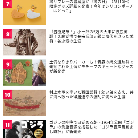
鳩サブレーの豊島屋が『鳩の日』（8月10日）
7
限定グッズ詳細を発表！今年はシリコンポーチ
「はとっこ」
『豊臣兄弟！』小一郎の5万の大軍に徹底抗
8
戦！切腹覚悟で長宗我部元親に降伏を迫った武
将・谷忠澄の生涯
土偶なりきりパーカーも！青森の縄文遺跡群で
9
発掘された土偶がモチーフのキュートなグッズ
が新発売
村上水軍を率いた戦国武将！幼い弟を支え、共
10
に海へ散った得居通幸の波乱に満ちた生涯
ゴジラの咆哮で目覚める朝…1954年公開『ゴジ
11
ラ』の貴重音源を搭載した「ゴジラ音声目覚ま
し時計」が新発売