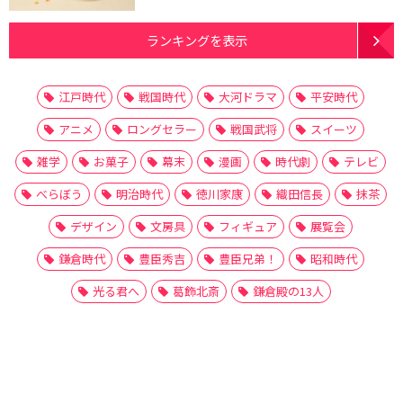
ランキングを表示
江戸時代
戦国時代
大河ドラマ
平安時代
アニメ
ロングセラー
戦国武将
スイーツ
雑学
お菓子
幕末
漫画
時代劇
テレビ
べらぼう
明治時代
徳川家康
織田信長
抹茶
デザイン
文房具
フィギュア
展覧会
鎌倉時代
豊臣秀吉
豊臣兄弟！
昭和時代
光る君へ
葛飾北斎
鎌倉殿の13人