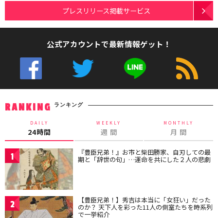
プレスリリース掲載サービス
公式アカウントで最新情報ゲット！
ランキング
RANKING
DAILY
WEEKLY
MONTHLY
24時間
週 間
月 間
『豊臣兄弟！』お市と柴田勝家、自刃しての最
1
期と「辞世の句」…運命を共にした２人の悲劇
【豊臣兄弟！】秀吉は本当に「女狂い」だった
2
のか？ 天下人を彩った11人の側室たちを時系列
で一挙紹介