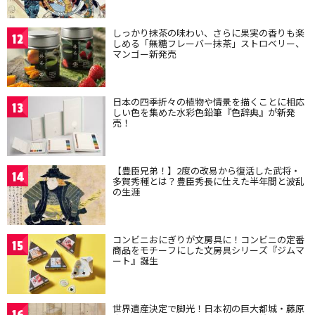
しっかり抹茶の味わい、さらに果実の香りも楽
12
しめる「無糖フレーバー抹茶」ストロベリー、
マンゴー新発売
日本の四季折々の植物や情景を描くことに相応
13
しい色を集めた水彩色鉛筆『色辞典』が新発
売！
【豊臣兄弟！】2度の改易から復活した武将・
14
多賀秀種とは？豊臣秀長に仕えた半年間と波乱
の生涯
コンビニおにぎりが文房具に！コンビニの定番
15
商品をモチーフにした文房具シリーズ『ジムマ
ート』誕生
世界遺産決定で脚光！日本初の巨大都城・藤原