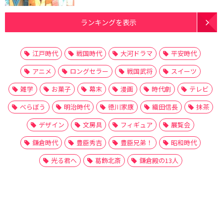
ランキングを表示
江戸時代
戦国時代
大河ドラマ
平安時代
アニメ
ロングセラー
戦国武将
スイーツ
雑学
お菓子
幕末
漫画
時代劇
テレビ
べらぼう
明治時代
徳川家康
織田信長
抹茶
デザイン
文房具
フィギュア
展覧会
鎌倉時代
豊臣秀吉
豊臣兄弟！
昭和時代
光る君へ
葛飾北斎
鎌倉殿の13人