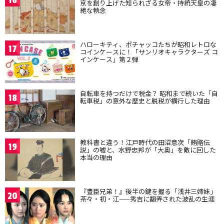
16
京を創り上げた知られざる女帝・持統天皇の凄
絶な執念
ハローキティ、ポチャッコたちが昭和レトロな
17
コインケースに！「サンリオキャラクターズ コ
インケース」第２弾
自転車を持つだけで税金？ 昭和まで続いた「自
18
転車税」の意外な歴史と脱税が横行した理由
教科書と違う！江戸時代の田沼意次「賄賂伝
19
説」の嘘と、水野忠邦が「大奥」を敵に回した
本当の理由
『豊臣兄弟！』後半の鍵を握る「浅井三姉妹」
20
茶々・初・江——秀吉に翻弄された波乱の生涯