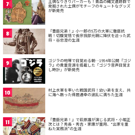
土偶なりきりパーカーも！青森の縄文遺跡群で
7
発掘された土偶がモチーフのキュートなグッズ
が新発売
『豊臣兄弟！』小一郎の5万の大軍に徹底抗
8
戦！切腹覚悟で長宗我部元親に降伏を迫った武
将・谷忠澄の生涯
ゴジラの咆哮で目覚める朝…1954年公開『ゴジ
9
ラ』の貴重音源を搭載した「ゴジラ音声目覚ま
し時計」が新発売
村上水軍を率いた戦国武将！幼い弟を支え、共
10
に海へ散った得居通幸の波乱に満ちた生涯
『豊臣兄弟！』で萩原護が演じる武将・小堀正
11
次とは？秀長・秀吉・家康が重用、“出家を重
ねた実務派”の生涯