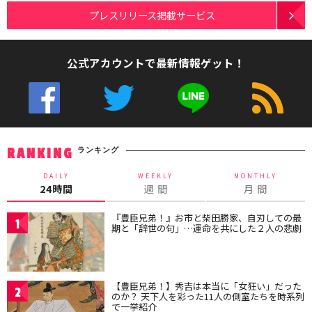
プレスリリース掲載サービス
公式アカウントで最新情報ゲット！
ランキング
RANKING
DAILY
WEEKLY
MONTHLY
24時間
週 間
月 間
『豊臣兄弟！』お市と柴田勝家、自刃しての最
1
期と「辞世の句」…運命を共にした２人の悲劇
【豊臣兄弟！】秀吉は本当に「女狂い」だった
2
のか？ 天下人を彩った11人の側室たちを時系列
で一挙紹介