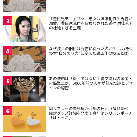
『豊臣兄弟！』茶々＝悪女はほぼ創作？秀吉が
3
溺愛、豊臣家滅亡を背負わされた茶々(井上和)
の壮絶すぎる生涯
なぜ浅井の旧臣は秀吉に従ったのか？ 武力を使
4
わず“自分の味方”に変えた裏工作の技法とは
あの装飾は「炎」ではない？縄文時代の国宝・
5
火焔型土器、5000年前の人々が刻んだ謎とデザ
インの秘密
鳩サブレーの豊島屋が『鳩の日』（8月10日）
6
限定グッズ詳細を発表！今年はシリコンポーチ
「はとっこ」