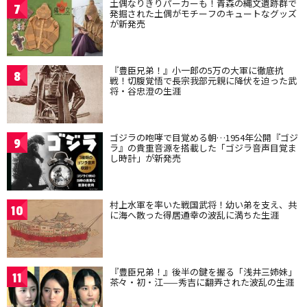
土偶なりきりパーカーも！青森の縄文遺跡群で
7
発掘された土偶がモチーフのキュートなグッズ
が新発売
『豊臣兄弟！』小一郎の5万の大軍に徹底抗
8
戦！切腹覚悟で長宗我部元親に降伏を迫った武
将・谷忠澄の生涯
ゴジラの咆哮で目覚める朝…1954年公開『ゴジ
9
ラ』の貴重音源を搭載した「ゴジラ音声目覚ま
し時計」が新発売
村上水軍を率いた戦国武将！幼い弟を支え、共
10
に海へ散った得居通幸の波乱に満ちた生涯
『豊臣兄弟！』後半の鍵を握る「浅井三姉妹」
11
茶々・初・江——秀吉に翻弄された波乱の生涯