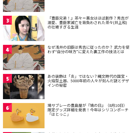
『豊臣兄弟！』茶々＝悪女はほぼ創作？秀吉が
3
溺愛、豊臣家滅亡を背負わされた茶々(井上和)
の壮絶すぎる生涯
なぜ浅井の旧臣は秀吉に従ったのか？ 武力を使
4
わず“自分の味方”に変えた裏工作の技法とは
あの装飾は「炎」ではない？縄文時代の国宝・
5
火焔型土器、5000年前の人々が刻んだ謎とデザ
インの秘密
鳩サブレーの豊島屋が『鳩の日』（8月10日）
6
限定グッズ詳細を発表！今年はシリコンポーチ
「はとっこ」