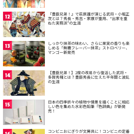
『豊臣兄弟！』で萩原護が演じる武将・小堀正
12
次とは？秀長・秀吉・家康が重用、“出家を重
ねた実務派”の生涯
しっかり抹茶の味わい、さらに果実の香りも楽
13
しめる「無糖フレーバー抹茶」ストロベリー、
マンゴー新発売
【豊臣兄弟！】2度の改易から復活した武将・
14
多賀秀種とは？豊臣秀長に仕えた半年間と波乱
の生涯
日本の四季折々の植物や情景を描くことに相応
15
しい色を集めた水彩色鉛筆『色辞典』が新発
売！
コンビニおにぎりが文房具に！コンビニの定番