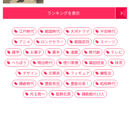
ランキングを表示
江戸時代
戦国時代
大河ドラマ
平安時代
アニメ
ロングセラー
戦国武将
スイーツ
雑学
お菓子
幕末
漫画
時代劇
テレビ
べらぼう
明治時代
徳川家康
織田信長
抹茶
デザイン
文房具
フィギュア
展覧会
鎌倉時代
豊臣秀吉
豊臣兄弟！
昭和時代
光る君へ
葛飾北斎
鎌倉殿の13人