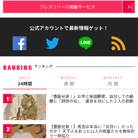
プレスリリース掲載サービス
公式アカウントで最新情報ゲット！
ランキング
RANKING
DAILY
WEEKLY
MONTHLY
24時間
週 間
月 間
『豊臣兄弟！』お市と柴田勝家、自刃しての最
1
期と「辞世の句」…運命を共にした２人の悲劇
【豊臣兄弟！】秀吉は本当に「女狂い」だった
2
のか？ 天下人を彩った11人の側室たちを時系列
で一挙紹介