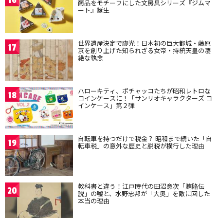
16
商品をモチーフにした文房具シリーズ『ジムマ
ート』誕生
世界遺産決定で脚光！日本初の巨大都城・藤原
17
京を創り上げた知られざる女帝・持統天皇の凄
絶な執念
ハローキティ、ポチャッコたちが昭和レトロな
18
コインケースに！「サンリオキャラクターズ コ
インケース」第２弾
自転車を持つだけで税金？ 昭和まで続いた「自
19
転車税」の意外な歴史と脱税が横行した理由
教科書と違う！江戸時代の田沼意次「賄賂伝
20
説」の嘘と、水野忠邦が「大奥」を敵に回した
本当の理由