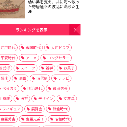
幼い弟を支え、共に海へ散っ
た得居通幸の波乱に満ちた生
涯
ランキングを表示
江戸時代
戦国時代
大河ドラマ
平安時代
アニメ
ロングセラー
国武将
スイーツ
雑学
お菓子
幕末
漫画
時代劇
テレビ
べらぼう
明治時代
織田信長
川家康
抹茶
デザイン
文房具
フィギュア
展覧会
鎌倉時代
豊臣秀吉
豊臣兄弟！
昭和時代