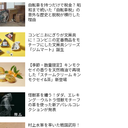
自転車を持つだけで税金？ 昭
和まで続いた「自転車税」の
意外な歴史と脱税が横行した
理由
コンビニおにぎりが文房具
に！コンビニの定番商品をモ
チーフにした文房具シリーズ
『ジムマート』誕生
【季節・数量限定】キンモク
セイの香りを天然精油で再現
した「スチームクリーム キン
モクセイ&茶」新登場
怪獣革を纏う！ダダ、エレキ
ング…ウルトラ怪獣モチーフ
の革を使った新アパレルコレ
クションが発表
村上水軍を率いた戦国武将！