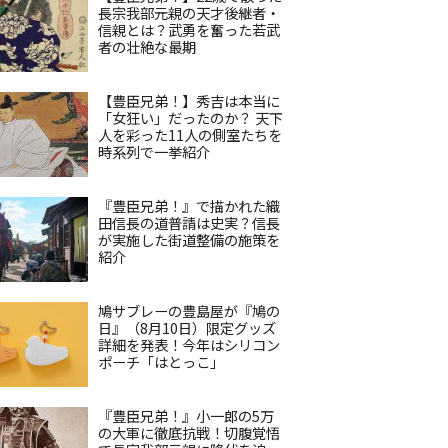
長宗我部元親の天才後継者・
信親とは？武勇を奮った若武
者の壮絶な最期
【豊臣兄弟！】秀吉は本当に
「女狂い」だったのか？ 天下
人を彩った11人の側室たちを
時系列で一挙紹介
『豊臣兄弟！』で描かれた織
田信長の道普請は史実？信長
が実施した街道整備の施策を
紹介
鳩サブレーの豊島屋が『鳩の
日』（8月10日）限定グッズ
詳細を発表！今年はシリコン
ポーチ「はとっこ」
『豊臣兄弟！』小一郎の5万
の大軍に徹底抗戦！切腹覚悟