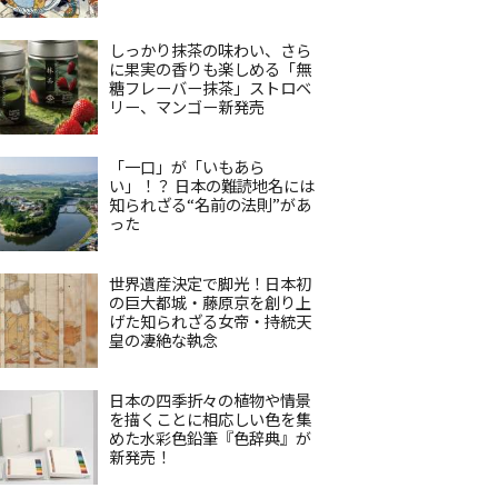
しっかり抹茶の味わい、さら
に果実の香りも楽しめる「無
糖フレーバー抹茶」ストロベ
リー、マンゴー新発売
「一口」が「いもあら
い」！？ 日本の難読地名には
知られざる“名前の法則”があ
った
世界遺産決定で脚光！日本初
の巨大都城・藤原京を創り上
げた知られざる女帝・持統天
皇の凄絶な執念
日本の四季折々の植物や情景
を描くことに相応しい色を集
めた水彩色鉛筆『色辞典』が
新発売！