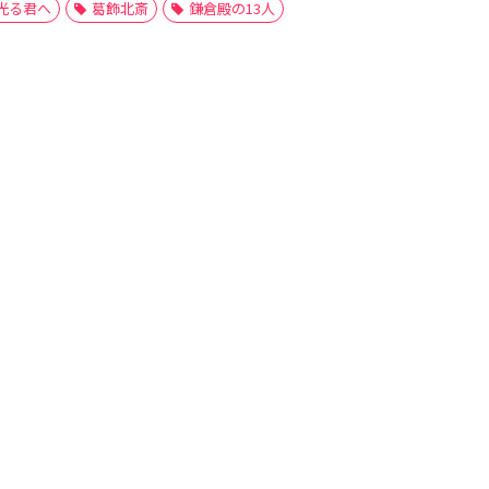
光る君へ
葛飾北斎
鎌倉殿の13人