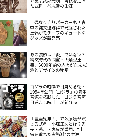
で長宗我部元親に降伏を迫っ
た武将・谷忠澄の生涯
土偶なりきりパーカーも！青
森の縄文遺跡群で発掘された
土偶がモチーフのキュートな
グッズが新発売
あの装飾は「炎」ではない？
縄文時代の国宝・火焔型土
器、5000年前の人々が刻んだ
謎とデザインの秘密
ゴジラの咆哮で目覚める朝…
1954年公開『ゴジラ』の貴重
音源を搭載した「ゴジラ音声
目覚まし時計」が新発売
『豊臣兄弟！』で萩原護が演
じる武将・小堀正次とは？秀
長・秀吉・家康が重用、“出
家を重ねた実務派”の生涯