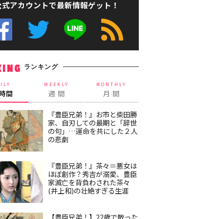
公式アカウントで最新情報ゲット！
ランキング
KING
ILY
WEEKLY
MONTHLY
4時間
週 間
月 間
『豊臣兄弟！』お市と柴田勝
家、自刃しての最期と「辞世
の句」…運命を共にした２人
の悲劇
『豊臣兄弟！』茶々＝悪女は
ほぼ創作？秀吉が溺愛、豊臣
家滅亡を背負わされた茶々
(井上和)の壮絶すぎる生涯
【豊臣兄弟！】22歳で散った