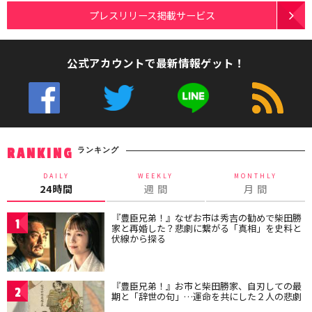
プレスリリース掲載サービス
公式アカウントで最新情報ゲット！
ランキング
RANKING
DAILY
WEEKLY
MONTHLY
24時間
週 間
月 間
『豊臣兄弟！』なぜお市は秀吉の勧めで柴田勝
1
家と再婚した？悲劇に繋がる「真相」を史料と
伏線から探る
『豊臣兄弟！』お市と柴田勝家、自刃しての最
2
期と「辞世の句」…運命を共にした２人の悲劇