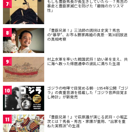
もしも豊臣秀長が長生きしていたら…？秀吉の
7
暴走と豊臣家滅亡を防げた「最強のカリスマ
性」
『豊臣兄弟！』三法師の誘拐は史実？秀吉
8
の“暴挙”、お市＆勝家再婚の真意…第30回放送
の真相考察
村上水軍を率いた戦国武将！幼い弟を支え、共
9
に海へ散った得居通幸の波乱に満ちた生涯
ゴジラの咆哮で目覚める朝…1954年公開『ゴジ
10
ラ』の貴重音源を搭載した「ゴジラ音声目覚ま
し時計」が新発売
『豊臣兄弟！』で萩原護が演じる武将・小堀正
11
次とは？秀長・秀吉・家康が重用、“出家を重
ねた実務派”の生涯