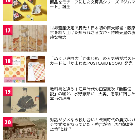
16
商品をモチーフにした文房具シリーズ『ジムマ
ート』誕生
世界遺産決定で脚光！日本初の巨大都城・藤原
17
京を創り上げた知られざる女帝・持統天皇の凄
絶な執念
手ぬぐい専門店「かまわぬ」の人気柄がポスト
18
カードに『かまわぬ POSTCARD BOOK』発売
教科書と違う！江戸時代の田沼意次「賄賂伝
19
説」の嘘と、水野忠邦が「大奥」を敵に回した
本当の理由
対話がダメなら殺し合い！戦国時代の農民はガ
20
チで武器を持っていた…秀吉が発した“喧嘩停
止令”とは？