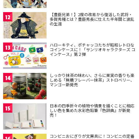
【豊臣兄弟！】2度の改易から復活した武将・
12
多賀秀種とは？豊臣秀長に仕えた半年間と波乱
の生涯
ハローキティ、ポチャッコたちが昭和レトロな
13
コインケースに！「サンリオキャラクターズ コ
インケース」第２弾
しっかり抹茶の味わい、さらに果実の香りも楽
14
しめる「無糖フレーバー抹茶」ストロベリー、
マンゴー新発売
日本の四季折々の植物や情景を描くことに相応
15
しい色を集めた水彩色鉛筆『色辞典』が新発
売！
コンビニおにぎりが文房具に！コンビニの定番