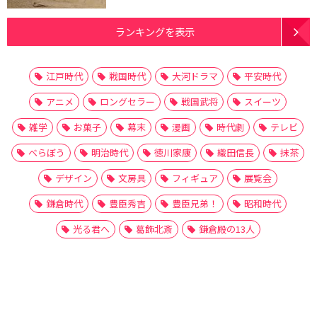
ランキングを表示
江戸時代
戦国時代
大河ドラマ
平安時代
アニメ
ロングセラー
戦国武将
スイーツ
雑学
お菓子
幕末
漫画
時代劇
テレビ
べらぼう
明治時代
徳川家康
織田信長
抹茶
デザイン
文房具
フィギュア
展覧会
鎌倉時代
豊臣秀吉
豊臣兄弟！
昭和時代
光る君へ
葛飾北斎
鎌倉殿の13人