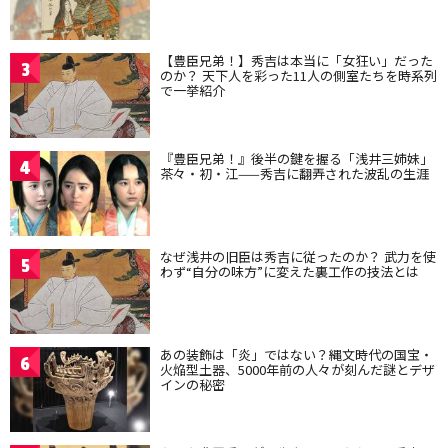
【豊臣兄弟！】秀吉は本当に「女狂い」だった
3
のか？ 天下人を彩った11人の側室たちを時系列
で一挙紹介
『豊臣兄弟！』後半の鍵を握る「浅井三姉妹」
4
茶々・初・江——秀吉に翻弄された波乱の生涯
なぜ浅井の旧臣は秀吉に従ったのか？ 武力を使
5
わず“自分の味方”に変えた裏工作の技法とは
あの装飾は「炎」ではない？縄文時代の国宝・
6
火焔型土器、5000年前の人々が刻んだ謎とデザ
インの秘密