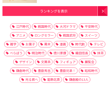
ランキングを表示
江戸時代
戦国時代
大河ドラマ
平安時代
アニメ
ロングセラー
戦国武将
スイーツ
雑学
お菓子
幕末
漫画
時代劇
テレビ
べらぼう
明治時代
徳川家康
織田信長
抹茶
デザイン
文房具
フィギュア
展覧会
鎌倉時代
豊臣秀吉
豊臣兄弟！
昭和時代
光る君へ
葛飾北斎
鎌倉殿の13人