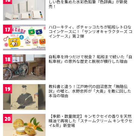
16
しい色を集めた水彩色鉛筆『色辞典』が新発
売！
ハローキティ、ポチャッコたちが昭和レトロな
17
コインケースに！「サンリオキャラクターズ コ
インケース」第２弾
自転車を持つだけで税金？ 昭和まで続いた「自
18
転車税」の意外な歴史と脱税が横行した理由
教科書と違う！江戸時代の田沼意次「賄賂伝
19
説」の嘘と、水野忠邦が「大奥」を敵に回した
本当の理由
【季節・数量限定】キンモクセイの香りを天然
20
精油で再現した「スチームクリーム キンモクセ
イ&茶」新登場