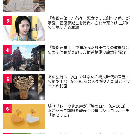
『豊臣兄弟！』茶々＝悪女はほぼ創作？秀吉が
3
溺愛、豊臣家滅亡を背負わされた茶々(井上和)
の壮絶すぎる生涯
『豊臣兄弟！』で描かれた織田信長の道普請は
4
史実？信長が実施した街道整備の施策を紹介
あの装飾は「炎」ではない？縄文時代の国宝・
5
火焔型土器、5000年前の人々が刻んだ謎とデザ
インの秘密
鳩サブレーの豊島屋が『鳩の日』（8月10日）
6
限定グッズ詳細を発表！今年はシリコンポーチ
「はとっこ」