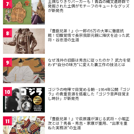
土偶なりきりパーカーも！青森の縄文遺跡群で
7
発掘された土偶がモチーフのキュートなグッズ
が新発売
『豊臣兄弟！』小一郎の5万の大軍に徹底抗
8
戦！切腹覚悟で長宗我部元親に降伏を迫った武
将・谷忠澄の生涯
なぜ浅井の旧臣は秀吉に従ったのか？ 武力を使
9
わず“自分の味方”に変えた裏工作の技法とは
ゴジラの咆哮で目覚める朝…1954年公開『ゴジ
10
ラ』の貴重音源を搭載した「ゴジラ音声目覚ま
し時計」が新発売
『豊臣兄弟！』で萩原護が演じる武将・小堀正
11
次とは？秀長・秀吉・家康が重用、“出家を重
ねた実務派”の生涯