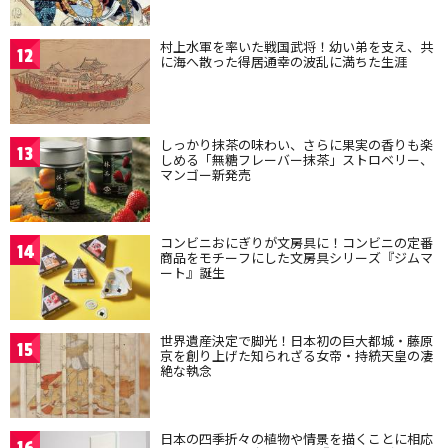
村上水軍を率いた戦国武将！幼い弟を支え、共
12
に海へ散った得居通幸の波乱に満ちた生涯
しっかり抹茶の味わい、さらに果実の香りも楽
13
しめる「無糖フレーバー抹茶」ストロベリー、
マンゴー新発売
コンビニおにぎりが文房具に！コンビニの定番
14
商品をモチーフにした文房具シリーズ『ジムマ
ート』誕生
世界遺産決定で脚光！日本初の巨大都城・藤原
15
京を創り上げた知られざる女帝・持統天皇の凄
絶な執念
日本の四季折々の植物や情景を描くことに相応