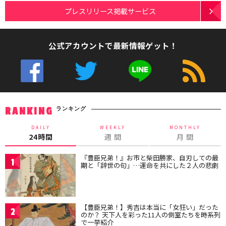
プレスリリース掲載サービス
公式アカウントで最新情報ゲット！
ランキング
RANKING
DAILY
WEEKLY
MONTHLY
24時間
週 間
月 間
『豊臣兄弟！』お市と柴田勝家、自刃しての最
1
期と「辞世の句」…運命を共にした２人の悲劇
【豊臣兄弟！】秀吉は本当に「女狂い」だった
2
のか？ 天下人を彩った11人の側室たちを時系列
で一挙紹介