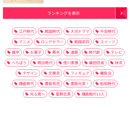
ランキングを表示
江戸時代
戦国時代
大河ドラマ
平安時代
アニメ
ロングセラー
戦国武将
スイーツ
雑学
お菓子
幕末
漫画
時代劇
テレビ
べらぼう
明治時代
徳川家康
織田信長
抹茶
デザイン
文房具
フィギュア
展覧会
鎌倉時代
豊臣秀吉
豊臣兄弟！
昭和時代
光る君へ
葛飾北斎
鎌倉殿の13人