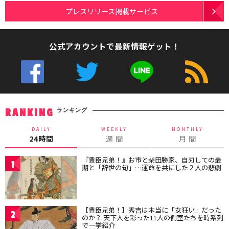
プレスリリース掲載サービス
公式アカウントで最新情報ゲット！
ランキング
RANKING
DAILY
WEEKLY
MONTHLY
24時間
週 間
月 間
『豊臣兄弟！』お市と柴田勝家、自刃しての最
1
期と「辞世の句」…運命を共にした２人の悲劇
【豊臣兄弟！】秀吉は本当に「女狂い」だった
2
のか？ 天下人を彩った11人の側室たちを時系列
で一挙紹介