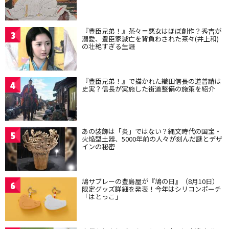
『豊臣兄弟！』茶々＝悪女はほぼ創作？秀吉が
3
溺愛、豊臣家滅亡を背負わされた茶々(井上和)
の壮絶すぎる生涯
『豊臣兄弟！』で描かれた織田信長の道普請は
4
史実？信長が実施した街道整備の施策を紹介
あの装飾は「炎」ではない？縄文時代の国宝・
5
火焔型土器、5000年前の人々が刻んだ謎とデザ
インの秘密
鳩サブレーの豊島屋が『鳩の日』（8月10日）
6
限定グッズ詳細を発表！今年はシリコンポーチ
「はとっこ」