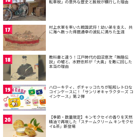
16
転車税」の意外な歴史と脱税が横行した理由
村上水軍を率いた戦国武将！幼い弟を支え、共
17
に海へ散った得居通幸の波乱に満ちた生涯
教科書と違う！江戸時代の田沼意次「賄賂伝
18
説」の嘘と、水野忠邦が「大奥」を敵に回した
本当の理由
ハローキティ、ポチャッコたちが昭和レトロな
19
コインケースに！「サンリオキャラクターズ コ
インケース」第２弾
【季節・数量限定】キンモクセイの香りを天然
20
精油で再現した「スチームクリーム キンモクセ
イ&茶」新登場