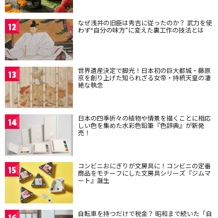
なぜ浅井の旧臣は秀吉に従ったのか？ 武力を使
12
わず“自分の味方”に変えた裏工作の技法とは
世界遺産決定で脚光！日本初の巨大都城・藤原
13
京を創り上げた知られざる女帝・持統天皇の凄
絶な執念
日本の四季折々の植物や情景を描くことに相応
14
しい色を集めた水彩色鉛筆『色辞典』が新発
売！
コンビニおにぎりが文房具に！コンビニの定番
15
商品をモチーフにした文房具シリーズ『ジムマ
ート』誕生
自転車を持つだけで税金？ 昭和まで続いた「自