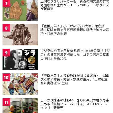
土偶なりきりパーカーも！青森の縄文遺跡群で
7
発掘された土偶がモチーフのキュートなグッズ
が新発売
『豊臣兄弟！』小一郎の5万の大軍に徹底抗
8
戦！切腹覚悟で長宗我部元親に降伏を迫った武
将・谷忠澄の生涯
ゴジラの咆哮で目覚める朝…1954年公開『ゴジ
9
ラ』の貴重音源を搭載した「ゴジラ音声目覚ま
し時計」が新発売
『豊臣兄弟！』で萩原護が演じる武将・小堀正
10
次とは？秀長・秀吉・家康が重用、“出家を重
ねた実務派”の生涯
しっかり抹茶の味わい、さらに果実の香りも楽
11
しめる「無糖フレーバー抹茶」ストロベリー、
マンゴー新発売