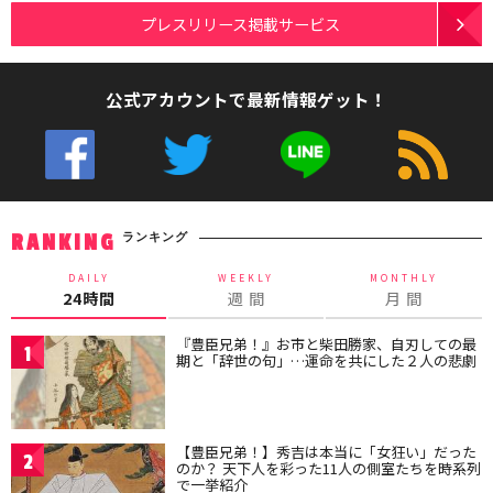
プレスリリース掲載サービス
公式アカウントで最新情報ゲット！
ランキング
RANKING
DAILY
WEEKLY
MONTHLY
24時間
週 間
月 間
『豊臣兄弟！』お市と柴田勝家、自刃しての最
1
期と「辞世の句」…運命を共にした２人の悲劇
【豊臣兄弟！】秀吉は本当に「女狂い」だった
2
のか？ 天下人を彩った11人の側室たちを時系列
で一挙紹介