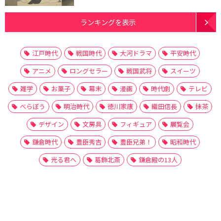
ランキングを表示
江戸時代
戦国時代
大河ドラマ
平安時代
アニメ
ロングセラー
戦国武将
スイーツ
雑学
お菓子
幕末
漫画
時代劇
テレビ
べらぼう
明治時代
徳川家康
織田信長
抹茶
デザイン
文房具
フィギュア
展覧会
鎌倉時代
豊臣秀吉
豊臣兄弟！
昭和時代
光る君へ
葛飾北斎
鎌倉殿の13人