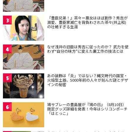
『豊臣兄弟！』茶々＝悪女はほぼ創作？秀吉が
3
溺愛、豊臣家滅亡を背負わされた茶々(井上和)
の壮絶すぎる生涯
なぜ浅井の旧臣は秀吉に従ったのか？ 武力を使
4
わず“自分の味方”に変えた裏工作の技法とは
あの装飾は「炎」ではない？縄文時代の国宝・
5
火焔型土器、5000年前の人々が刻んだ謎とデザ
インの秘密
鳩サブレーの豊島屋が『鳩の日』（8月10日）
6
限定グッズ詳細を発表！今年はシリコンポーチ
「はとっこ」