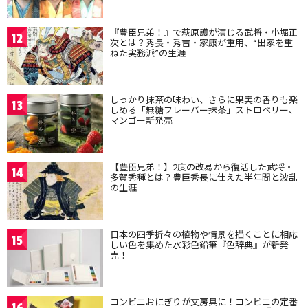
『豊臣兄弟！』で萩原護が演じる武将・小堀正
12
次とは？秀長・秀吉・家康が重用、“出家を重
ねた実務派”の生涯
しっかり抹茶の味わい、さらに果実の香りも楽
13
しめる「無糖フレーバー抹茶」ストロベリー、
マンゴー新発売
【豊臣兄弟！】2度の改易から復活した武将・
14
多賀秀種とは？豊臣秀長に仕えた半年間と波乱
の生涯
日本の四季折々の植物や情景を描くことに相応
15
しい色を集めた水彩色鉛筆『色辞典』が新発
売！
コンビニおにぎりが文房具に！コンビニの定番