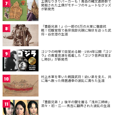
土偶なりきりパーカーも！青森の縄文遺跡群で
7
発掘された土偶がモチーフのキュートなグッズ
が新発売
『豊臣兄弟！』小一郎の5万の大軍に徹底抗
8
戦！切腹覚悟で長宗我部元親に降伏を迫った武
将・谷忠澄の生涯
ゴジラの咆哮で目覚める朝…1954年公開『ゴジ
9
ラ』の貴重音源を搭載した「ゴジラ音声目覚ま
し時計」が新発売
村上水軍を率いた戦国武将！幼い弟を支え、共
10
に海へ散った得居通幸の波乱に満ちた生涯
『豊臣兄弟！』後半の鍵を握る「浅井三姉妹」
11
茶々・初・江——秀吉に翻弄された波乱の生涯