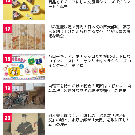
16
商品をモチーフにした文房具シリーズ『ジムマ
ート』誕生
世界遺産決定で脚光！日本初の巨大都城・藤原
17
京を創り上げた知られざる女帝・持統天皇の凄
絶な執念
ハローキティ、ポチャッコたちが昭和レトロな
18
コインケースに！「サンリオキャラクターズ コ
インケース」第２弾
自転車を持つだけで税金？ 昭和まで続いた「自
19
転車税」の意外な歴史と脱税が横行した理由
教科書と違う！江戸時代の田沼意次「賄賂伝
20
説」の嘘と、水野忠邦が「大奥」を敵に回した
本当の理由