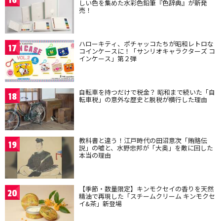
16
しい色を集めた水彩色鉛筆『色辞典』が新発
売！
ハローキティ、ポチャッコたちが昭和レトロな
17
コインケースに！「サンリオキャラクターズ コ
インケース」第２弾
自転車を持つだけで税金？ 昭和まで続いた「自
18
転車税」の意外な歴史と脱税が横行した理由
教科書と違う！江戸時代の田沼意次「賄賂伝
19
説」の嘘と、水野忠邦が「大奥」を敵に回した
本当の理由
【季節・数量限定】キンモクセイの香りを天然
20
精油で再現した「スチームクリーム キンモクセ
イ&茶」新登場