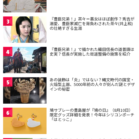
『豊臣兄弟！』茶々＝悪女はほぼ創作？秀吉が
3
溺愛、豊臣家滅亡を背負わされた茶々(井上和)
の壮絶すぎる生涯
『豊臣兄弟！』で描かれた織田信長の道普請は
4
史実？信長が実施した街道整備の施策を紹介
あの装飾は「炎」ではない？縄文時代の国宝・
5
火焔型土器、5000年前の人々が刻んだ謎とデザ
インの秘密
鳩サブレーの豊島屋が『鳩の日』（8月10日）
6
限定グッズ詳細を発表！今年はシリコンポーチ
「はとっこ」