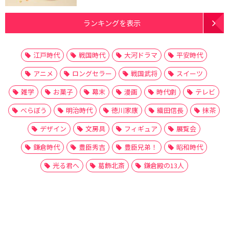
ランキングを表示
江戸時代
戦国時代
大河ドラマ
平安時代
アニメ
ロングセラー
戦国武将
スイーツ
雑学
お菓子
幕末
漫画
時代劇
テレビ
べらぼう
明治時代
徳川家康
織田信長
抹茶
デザイン
文房具
フィギュア
展覧会
鎌倉時代
豊臣秀吉
豊臣兄弟！
昭和時代
光る君へ
葛飾北斎
鎌倉殿の13人