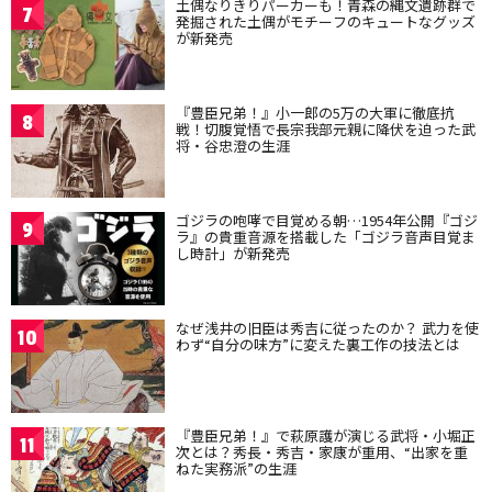
土偶なりきりパーカーも！青森の縄文遺跡群で
7
発掘された土偶がモチーフのキュートなグッズ
が新発売
『豊臣兄弟！』小一郎の5万の大軍に徹底抗
8
戦！切腹覚悟で長宗我部元親に降伏を迫った武
将・谷忠澄の生涯
ゴジラの咆哮で目覚める朝…1954年公開『ゴジ
9
ラ』の貴重音源を搭載した「ゴジラ音声目覚ま
し時計」が新発売
なぜ浅井の旧臣は秀吉に従ったのか？ 武力を使
10
わず“自分の味方”に変えた裏工作の技法とは
『豊臣兄弟！』で萩原護が演じる武将・小堀正
11
次とは？秀長・秀吉・家康が重用、“出家を重
ねた実務派”の生涯