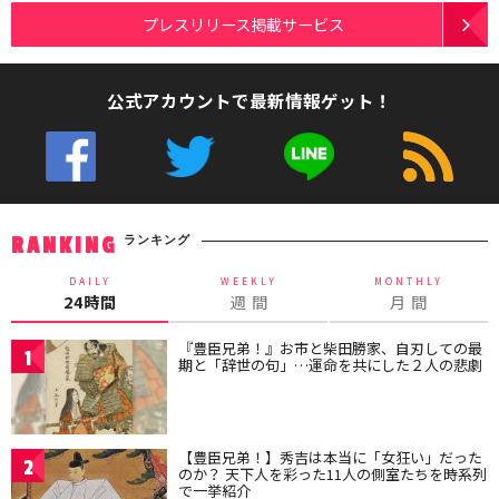
プレスリリース掲載サービス
公式アカウントで最新情報ゲット！
ランキング
RANKING
DAILY
WEEKLY
MONTHLY
24時間
週 間
月 間
『豊臣兄弟！』お市と柴田勝家、自刃しての最
1
期と「辞世の句」…運命を共にした２人の悲劇
【豊臣兄弟！】秀吉は本当に「女狂い」だった
2
のか？ 天下人を彩った11人の側室たちを時系列
で一挙紹介