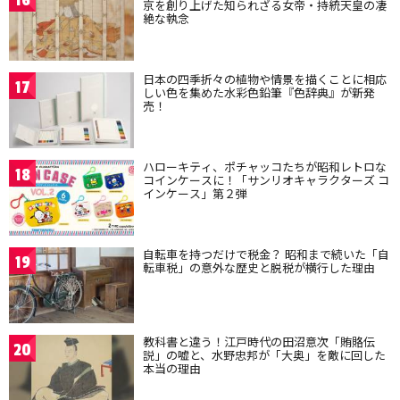
16
京を創り上げた知られざる女帝・持統天皇の凄
絶な執念
日本の四季折々の植物や情景を描くことに相応
17
しい色を集めた水彩色鉛筆『色辞典』が新発
売！
ハローキティ、ポチャッコたちが昭和レトロな
18
コインケースに！「サンリオキャラクターズ コ
インケース」第２弾
自転車を持つだけで税金？ 昭和まで続いた「自
19
転車税」の意外な歴史と脱税が横行した理由
教科書と違う！江戸時代の田沼意次「賄賂伝
20
説」の嘘と、水野忠邦が「大奥」を敵に回した
本当の理由