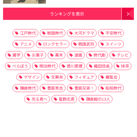
ランキングを表示
江戸時代
戦国時代
大河ドラマ
平安時代
アニメ
ロングセラー
戦国武将
スイーツ
雑学
お菓子
幕末
漫画
時代劇
テレビ
べらぼう
明治時代
徳川家康
織田信長
抹茶
デザイン
文房具
フィギュア
展覧会
鎌倉時代
豊臣秀吉
豊臣兄弟！
昭和時代
光る君へ
葛飾北斎
鎌倉殿の13人