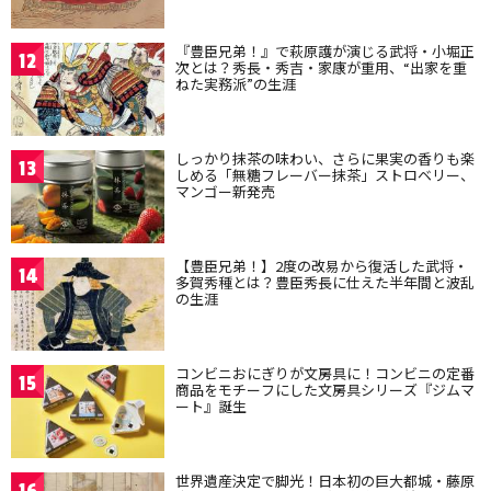
『豊臣兄弟！』で萩原護が演じる武将・小堀正
12
次とは？秀長・秀吉・家康が重用、“出家を重
ねた実務派”の生涯
しっかり抹茶の味わい、さらに果実の香りも楽
13
しめる「無糖フレーバー抹茶」ストロベリー、
マンゴー新発売
【豊臣兄弟！】2度の改易から復活した武将・
14
多賀秀種とは？豊臣秀長に仕えた半年間と波乱
の生涯
コンビニおにぎりが文房具に！コンビニの定番
15
商品をモチーフにした文房具シリーズ『ジムマ
ート』誕生
世界遺産決定で脚光！日本初の巨大都城・藤原