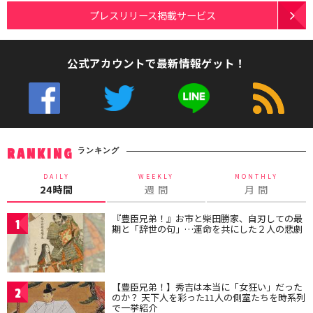
プレスリリース掲載サービス
公式アカウントで最新情報ゲット！
ランキング
RANKING
DAILY
WEEKLY
MONTHLY
24時間
週 間
月 間
『豊臣兄弟！』お市と柴田勝家、自刃しての最
1
期と「辞世の句」…運命を共にした２人の悲劇
【豊臣兄弟！】秀吉は本当に「女狂い」だった
2
のか？ 天下人を彩った11人の側室たちを時系列
で一挙紹介