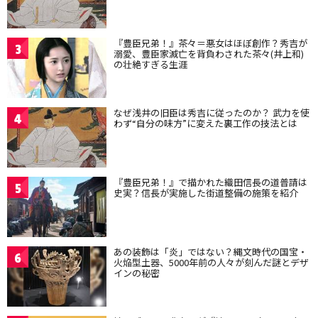
『豊臣兄弟！』茶々＝悪女はほぼ創作？秀吉が
3
溺愛、豊臣家滅亡を背負わされた茶々(井上和)
の壮絶すぎる生涯
なぜ浅井の旧臣は秀吉に従ったのか？ 武力を使
4
わず“自分の味方”に変えた裏工作の技法とは
『豊臣兄弟！』で描かれた織田信長の道普請は
5
史実？信長が実施した街道整備の施策を紹介
あの装飾は「炎」ではない？縄文時代の国宝・
6
火焔型土器、5000年前の人々が刻んだ謎とデザ
インの秘密