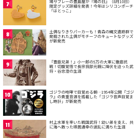
鳩サブレーの豊島屋が『鳩の日』（8月10日）
7
限定グッズ詳細を発表！今年はシリコンポーチ
「はとっこ」
土偶なりきりパーカーも！青森の縄文遺跡群で
8
発掘された土偶がモチーフのキュートなグッズ
が新発売
『豊臣兄弟！』小一郎の5万の大軍に徹底抗
9
戦！切腹覚悟で長宗我部元親に降伏を迫った武
将・谷忠澄の生涯
ゴジラの咆哮で目覚める朝…1954年公開『ゴジ
10
ラ』の貴重音源を搭載した「ゴジラ音声目覚ま
し時計」が新発売
村上水軍を率いた戦国武将！幼い弟を支え、共
11
に海へ散った得居通幸の波乱に満ちた生涯