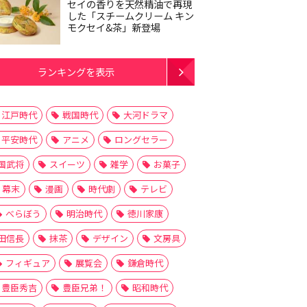
セイの香りを天然精油で再現
した「スチームクリーム キン
モクセイ&茶」新登場
ランキングを表示
江戸時代
戦国時代
大河ドラマ
平安時代
アニメ
ロングセラー
国武将
スイーツ
雑学
お菓子
幕末
漫画
時代劇
テレビ
べらぼう
明治時代
徳川家康
田信長
抹茶
デザイン
文房具
フィギュア
展覧会
鎌倉時代
豊臣秀吉
豊臣兄弟！
昭和時代