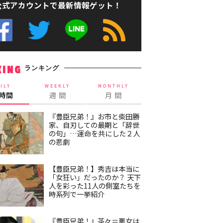
公式アカウントで最新情報ゲット！
ランキング
KING
ILY
WEEKLY
MONTHLY
4時間
週 間
月 間
『豊臣兄弟！』お市と柴田勝
家、自刃しての最期と「辞世
の句」…運命を共にした２人
の悲劇
【豊臣兄弟！】秀吉は本当に
「女狂い」だったのか？ 天下
人を彩った11人の側室たちを
時系列で一挙紹介
『豊臣兄弟！』茶々＝悪女は