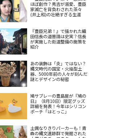
ほぼ創作？秀吉が溺愛、豊臣
家滅亡を背負わされた茶々
(井上和)の壮絶すぎる生涯
『豊臣兄弟！』で描かれた織
田信長の道普請は史実？信長
が実施した街道整備の施策を
紹介
あの装飾は「炎」ではない？
縄文時代の国宝・火焔型土
器、5000年前の人々が刻んだ
謎とデザインの秘密
鳩サブレーの豊島屋が『鳩の
日』（8月10日）限定グッズ
詳細を発表！今年はシリコン
ポーチ「はとっこ」
土偶なりきりパーカーも！青
森の縄文遺跡群で発掘された