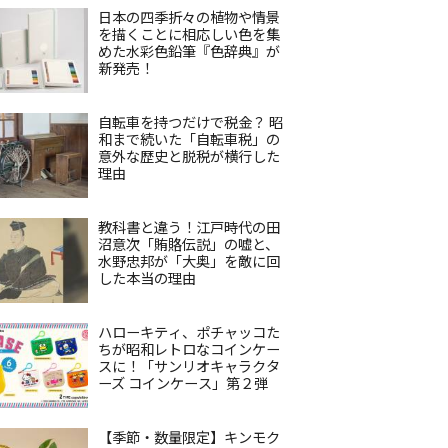
日本の四季折々の植物や情景
を描くことに相応しい色を集
めた水彩色鉛筆『色辞典』が
新発売！
自転車を持つだけで税金？ 昭
和まで続いた「自転車税」の
意外な歴史と脱税が横行した
理由
教科書と違う！江戸時代の田
沼意次「賄賂伝説」の嘘と、
水野忠邦が「大奥」を敵に回
した本当の理由
ハローキティ、ポチャッコた
ちが昭和レトロなコインケー
スに！「サンリオキャラクタ
ーズ コインケース」第２弾
【季節・数量限定】キンモク