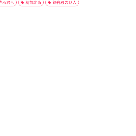
光る君へ
葛飾北斎
鎌倉殿の13人