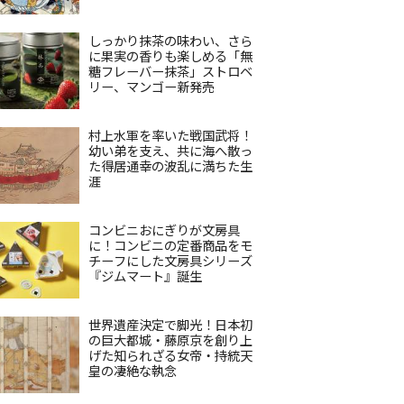
しっかり抹茶の味わい、さら
に果実の香りも楽しめる「無
糖フレーバー抹茶」ストロベ
リー、マンゴー新発売
村上水軍を率いた戦国武将！
幼い弟を支え、共に海へ散っ
た得居通幸の波乱に満ちた生
涯
コンビニおにぎりが文房具
に！コンビニの定番商品をモ
チーフにした文房具シリーズ
『ジムマート』誕生
世界遺産決定で脚光！日本初
の巨大都城・藤原京を創り上
げた知られざる女帝・持統天
皇の凄絶な執念