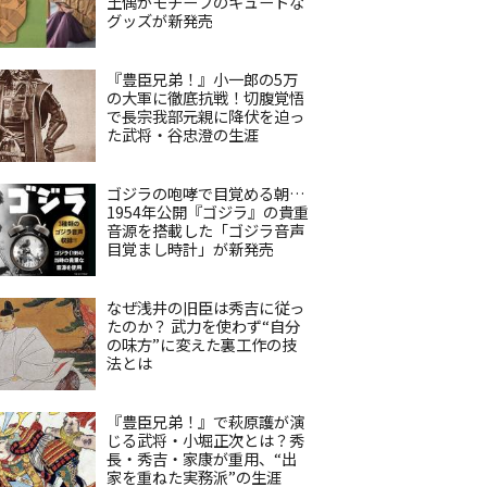
土偶がモチーフのキュートな
グッズが新発売
『豊臣兄弟！』小一郎の5万
の大軍に徹底抗戦！切腹覚悟
で長宗我部元親に降伏を迫っ
た武将・谷忠澄の生涯
ゴジラの咆哮で目覚める朝…
1954年公開『ゴジラ』の貴重
音源を搭載した「ゴジラ音声
目覚まし時計」が新発売
なぜ浅井の旧臣は秀吉に従っ
たのか？ 武力を使わず“自分
の味方”に変えた裏工作の技
法とは
『豊臣兄弟！』で萩原護が演
じる武将・小堀正次とは？秀
長・秀吉・家康が重用、“出
家を重ねた実務派”の生涯