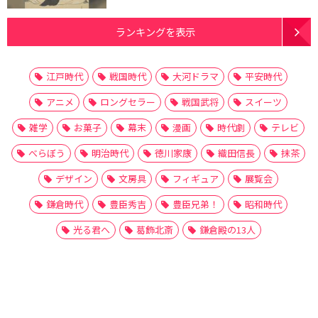
ランキングを表示
江戸時代
戦国時代
大河ドラマ
平安時代
アニメ
ロングセラー
戦国武将
スイーツ
雑学
お菓子
幕末
漫画
時代劇
テレビ
べらぼう
明治時代
徳川家康
織田信長
抹茶
デザイン
文房具
フィギュア
展覧会
鎌倉時代
豊臣秀吉
豊臣兄弟！
昭和時代
光る君へ
葛飾北斎
鎌倉殿の13人