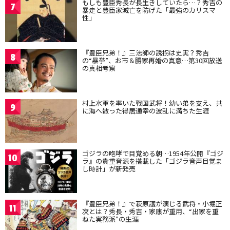
もしも豊臣秀長が長生きしていたら…？秀吉の
7
暴走と豊臣家滅亡を防げた「最強のカリスマ
性」
『豊臣兄弟！』三法師の誘拐は史実？秀吉
8
の“暴挙”、お市＆勝家再婚の真意…第30回放送
の真相考察
村上水軍を率いた戦国武将！幼い弟を支え、共
9
に海へ散った得居通幸の波乱に満ちた生涯
ゴジラの咆哮で目覚める朝…1954年公開『ゴジ
10
ラ』の貴重音源を搭載した「ゴジラ音声目覚ま
し時計」が新発売
『豊臣兄弟！』で萩原護が演じる武将・小堀正
11
次とは？秀長・秀吉・家康が重用、“出家を重
ねた実務派”の生涯