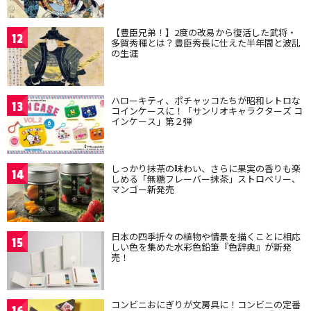
【豊臣兄弟！】2度の改易から復活した武将・
12
多賀秀種とは？豊臣秀長に仕えた半年間と波乱
の生涯
ハローキティ、ポチャッコたちが昭和レトロな
13
コインケースに！「サンリオキャラクターズ コ
インケース」第２弾
しっかり抹茶の味わい、さらに果実の香りも楽
14
しめる「無糖フレーバー抹茶」ストロベリー、
マンゴー新発売
日本の四季折々の植物や情景を描くことに相応
15
しい色を集めた水彩色鉛筆『色辞典』が新発
売！
コンビニおにぎりが文房具に！コンビニの定番