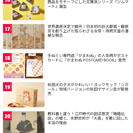
16
商品をモチーフにした文房具シリーズ『ジムマ
ート』誕生
世界遺産決定で脚光！日本初の巨大都城・藤原
17
京を創り上げた知られざる女帝・持統天皇の凄
絶な執念
手ぬぐい専門店「かまわぬ」の人気柄がポスト
18
カードに『かまわぬ POSTCARD BOOK』発売
秋田犬の子犬がかわいい！ヨックモック「シガ
19
ール」地域バージョンの秋田デザイン缶が新発
売
教科書と違う！江戸時代の田沼意次「賄賂伝
20
説」の嘘と、水野忠邦が「大奥」を敵に回した
本当の理由