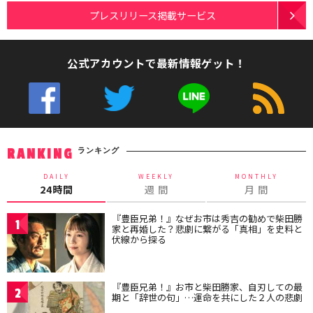
プレスリリース掲載サービス
公式アカウントで最新情報ゲット！
ランキング
RANKING
DAILY
WEEKLY
MONTHLY
24時間
週 間
月 間
『豊臣兄弟！』なぜお市は秀吉の勧めで柴田勝
1
家と再婚した？悲劇に繋がる「真相」を史料と
伏線から探る
『豊臣兄弟！』お市と柴田勝家、自刃しての最
2
期と「辞世の句」…運命を共にした２人の悲劇