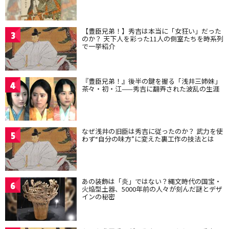
【豊臣兄弟！】秀吉は本当に「女狂い」だった
3
のか？ 天下人を彩った11人の側室たちを時系列
で一挙紹介
『豊臣兄弟！』後半の鍵を握る「浅井三姉妹」
4
茶々・初・江——秀吉に翻弄された波乱の生涯
なぜ浅井の旧臣は秀吉に従ったのか？ 武力を使
5
わず“自分の味方”に変えた裏工作の技法とは
あの装飾は「炎」ではない？縄文時代の国宝・
6
火焔型土器、5000年前の人々が刻んだ謎とデザ
インの秘密