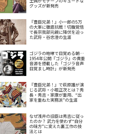
土偶がモチーフのキュートな
グッズが新発売
『豊臣兄弟！』小一郎の5万
の大軍に徹底抗戦！切腹覚悟
で長宗我部元親に降伏を迫っ
た武将・谷忠澄の生涯
ゴジラの咆哮で目覚める朝…
1954年公開『ゴジラ』の貴重
音源を搭載した「ゴジラ音声
目覚まし時計」が新発売
『豊臣兄弟！』で萩原護が演
じる武将・小堀正次とは？秀
長・秀吉・家康が重用、“出
家を重ねた実務派”の生涯
なぜ浅井の旧臣は秀吉に従っ
たのか？ 武力を使わず“自分
の味方”に変えた裏工作の技
法とは