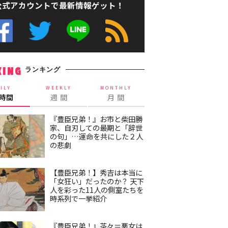
公式アカウントで最新情報ゲット！
ランキング
KING
ILY
WEEKLY
MONTHLY
4時間
週 間
月 間
『豊臣兄弟！』お市と柴田勝
家、自刃しての最期と「辞世
の句」…運命を共にした２人
の悲劇
【豊臣兄弟！】秀吉は本当に
「女狂い」だったのか？ 天下
人を彩った11人の側室たちを
時系列で一挙紹介
『豊臣兄弟！』茶々＝悪女は