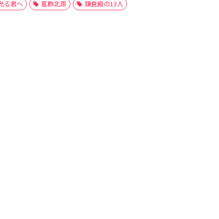
光る君へ
葛飾北斎
鎌倉殿の13人