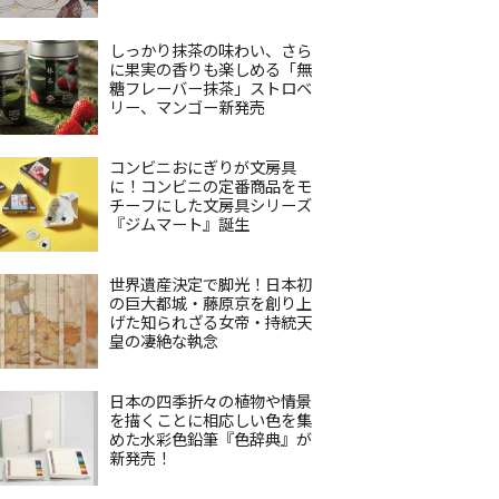
しっかり抹茶の味わい、さら
に果実の香りも楽しめる「無
糖フレーバー抹茶」ストロベ
リー、マンゴー新発売
コンビニおにぎりが文房具
に！コンビニの定番商品をモ
チーフにした文房具シリーズ
『ジムマート』誕生
世界遺産決定で脚光！日本初
の巨大都城・藤原京を創り上
げた知られざる女帝・持統天
皇の凄絶な執念
日本の四季折々の植物や情景
を描くことに相応しい色を集
めた水彩色鉛筆『色辞典』が
新発売！