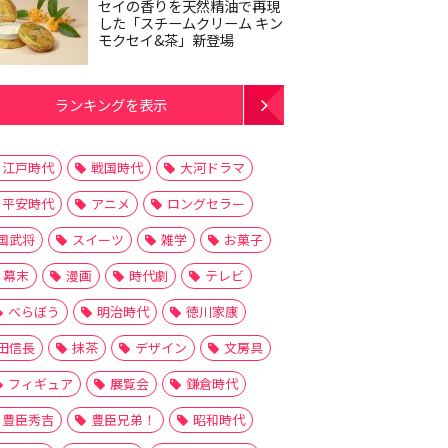
セイの香りを天然精油で再現
した「スチームクリーム キン
モクセイ&茶」新登場
ランキングを表示
江戸時代
戦国時代
大河ドラマ
平安時代
アニメ
ロングセラー
国武将
スイーツ
雑学
お菓子
幕末
漫画
時代劇
テレビ
べらぼう
明治時代
徳川家康
田信長
抹茶
デザイン
文房具
フィギュア
展覧会
鎌倉時代
豊臣秀吉
豊臣兄弟！
昭和時代