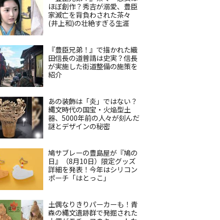
ほぼ創作？秀吉が溺愛、豊臣
家滅亡を背負わされた茶々
(井上和)の壮絶すぎる生涯
『豊臣兄弟！』で描かれた織
田信長の道普請は史実？信長
が実施した街道整備の施策を
紹介
あの装飾は「炎」ではない？
縄文時代の国宝・火焔型土
器、5000年前の人々が刻んだ
謎とデザインの秘密
鳩サブレーの豊島屋が『鳩の
日』（8月10日）限定グッズ
詳細を発表！今年はシリコン
ポーチ「はとっこ」
土偶なりきりパーカーも！青
森の縄文遺跡群で発掘された