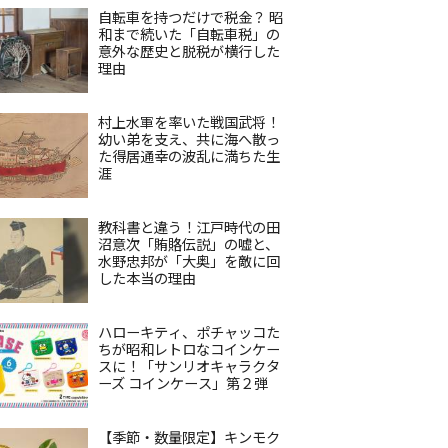
自転車を持つだけで税金？ 昭
和まで続いた「自転車税」の
意外な歴史と脱税が横行した
理由
村上水軍を率いた戦国武将！
幼い弟を支え、共に海へ散っ
た得居通幸の波乱に満ちた生
涯
教科書と違う！江戸時代の田
沼意次「賄賂伝説」の嘘と、
水野忠邦が「大奥」を敵に回
した本当の理由
ハローキティ、ポチャッコた
ちが昭和レトロなコインケー
スに！「サンリオキャラクタ
ーズ コインケース」第２弾
【季節・数量限定】キンモク