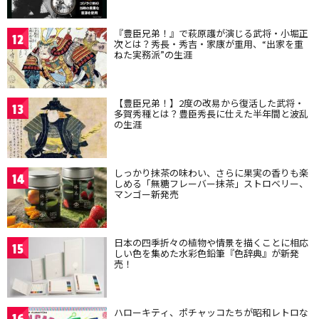
『豊臣兄弟！』で萩原護が演じる武将・小堀正
12
次とは？秀長・秀吉・家康が重用、“出家を重
ねた実務派”の生涯
【豊臣兄弟！】2度の改易から復活した武将・
13
多賀秀種とは？豊臣秀長に仕えた半年間と波乱
の生涯
しっかり抹茶の味わい、さらに果実の香りも楽
14
しめる「無糖フレーバー抹茶」ストロベリー、
マンゴー新発売
日本の四季折々の植物や情景を描くことに相応
15
しい色を集めた水彩色鉛筆『色辞典』が新発
売！
ハローキティ、ポチャッコたちが昭和レトロな