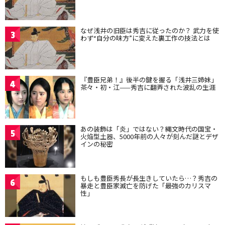
なぜ浅井の旧臣は秀吉に従ったのか？ 武力を使
3
わず“自分の味方”に変えた裏工作の技法とは
『豊臣兄弟！』後半の鍵を握る「浅井三姉妹」
4
茶々・初・江——秀吉に翻弄された波乱の生涯
あの装飾は「炎」ではない？縄文時代の国宝・
5
火焔型土器、5000年前の人々が刻んだ謎とデザ
インの秘密
もしも豊臣秀長が長生きしていたら…？秀吉の
6
暴走と豊臣家滅亡を防げた「最強のカリスマ
性」