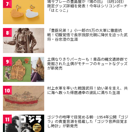
鳩サブレーの豊島屋が『鳩の日』（8月10日）
7
限定グッズ詳細を発表！今年はシリコンポーチ
「はとっこ」
『豊臣兄弟！』小一郎の5万の大軍に徹底抗
8
戦！切腹覚悟で長宗我部元親に降伏を迫った武
将・谷忠澄の生涯
土偶なりきりパーカーも！青森の縄文遺跡群で
9
発掘された土偶がモチーフのキュートなグッズ
が新発売
村上水軍を率いた戦国武将！幼い弟を支え、共
10
に海へ散った得居通幸の波乱に満ちた生涯
ゴジラの咆哮で目覚める朝…1954年公開『ゴジ
11
ラ』の貴重音源を搭載した「ゴジラ音声目覚ま
し時計」が新発売