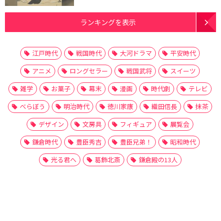
ランキングを表示
江戸時代
戦国時代
大河ドラマ
平安時代
アニメ
ロングセラー
戦国武将
スイーツ
雑学
お菓子
幕末
漫画
時代劇
テレビ
べらぼう
明治時代
徳川家康
織田信長
抹茶
デザイン
文房具
フィギュア
展覧会
鎌倉時代
豊臣秀吉
豊臣兄弟！
昭和時代
光る君へ
葛飾北斎
鎌倉殿の13人