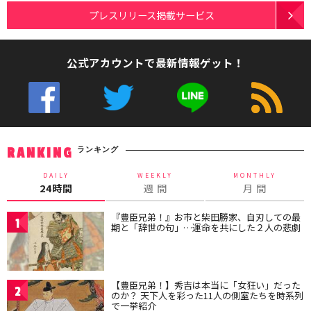
プレスリリース掲載サービス
公式アカウントで最新情報ゲット！
ランキング
RANKING
DAILY
WEEKLY
MONTHLY
24時間
週 間
月 間
『豊臣兄弟！』お市と柴田勝家、自刃しての最
1
期と「辞世の句」…運命を共にした２人の悲劇
【豊臣兄弟！】秀吉は本当に「女狂い」だった
2
のか？ 天下人を彩った11人の側室たちを時系列
で一挙紹介