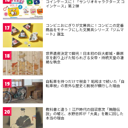
16
コインケースに！「サンリオキャラクターズ コ
インケース」第２弾
コンビニおにぎりが文房具に！コンビニの定番
17
商品をモチーフにした文房具シリーズ『ジムマ
ート』誕生
世界遺産決定で脚光！日本初の巨大都城・藤原
18
京を創り上げた知られざる女帝・持統天皇の凄
絶な執念
自転車を持つだけで税金？ 昭和まで続いた「自
19
転車税」の意外な歴史と脱税が横行した理由
教科書と違う！江戸時代の田沼意次「賄賂伝
20
説」の嘘と、水野忠邦が「大奥」を敵に回した
本当の理由