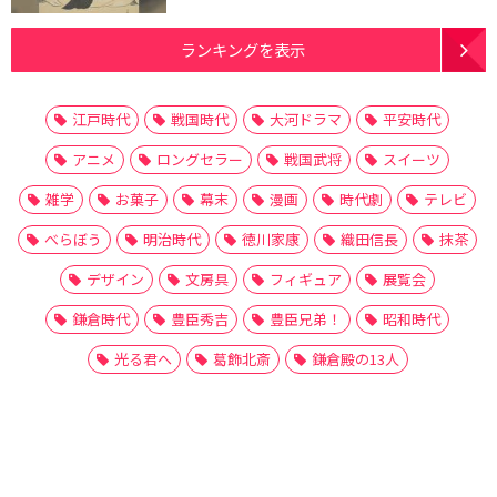
ランキングを表示
江戸時代
戦国時代
大河ドラマ
平安時代
アニメ
ロングセラー
戦国武将
スイーツ
雑学
お菓子
幕末
漫画
時代劇
テレビ
べらぼう
明治時代
徳川家康
織田信長
抹茶
デザイン
文房具
フィギュア
展覧会
鎌倉時代
豊臣秀吉
豊臣兄弟！
昭和時代
光る君へ
葛飾北斎
鎌倉殿の13人