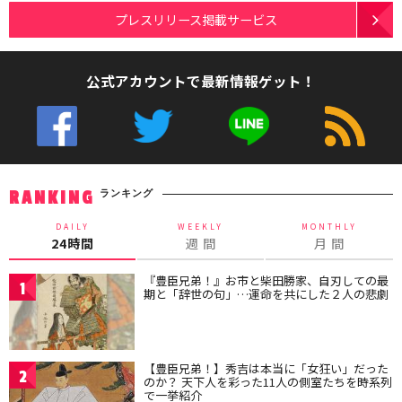
プレスリリース掲載サービス
公式アカウントで最新情報ゲット！
ランキング
RANKING
DAILY
WEEKLY
MONTHLY
24時間
週 間
月 間
『豊臣兄弟！』お市と柴田勝家、自刃しての最
1
期と「辞世の句」…運命を共にした２人の悲劇
【豊臣兄弟！】秀吉は本当に「女狂い」だった
2
のか？ 天下人を彩った11人の側室たちを時系列
で一挙紹介