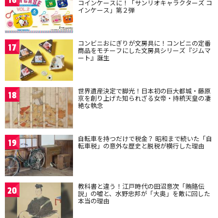
16
コインケースに！「サンリオキャラクターズ コ
インケース」第２弾
コンビニおにぎりが文房具に！コンビニの定番
17
商品をモチーフにした文房具シリーズ『ジムマ
ート』誕生
世界遺産決定で脚光！日本初の巨大都城・藤原
18
京を創り上げた知られざる女帝・持統天皇の凄
絶な執念
自転車を持つだけで税金？ 昭和まで続いた「自
19
転車税」の意外な歴史と脱税が横行した理由
教科書と違う！江戸時代の田沼意次「賄賂伝
20
説」の嘘と、水野忠邦が「大奥」を敵に回した
本当の理由