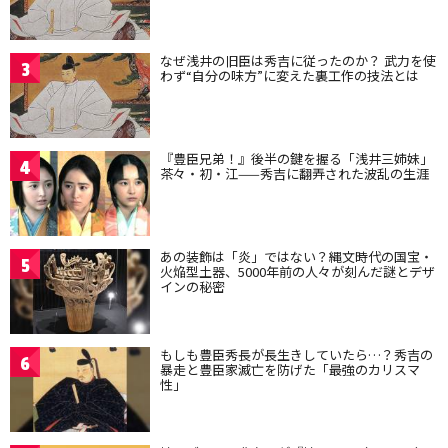
なぜ浅井の旧臣は秀吉に従ったのか？ 武力を使
3
わず“自分の味方”に変えた裏工作の技法とは
『豊臣兄弟！』後半の鍵を握る「浅井三姉妹」
4
茶々・初・江——秀吉に翻弄された波乱の生涯
あの装飾は「炎」ではない？縄文時代の国宝・
5
火焔型土器、5000年前の人々が刻んだ謎とデザ
インの秘密
もしも豊臣秀長が長生きしていたら…？秀吉の
6
暴走と豊臣家滅亡を防げた「最強のカリスマ
性」