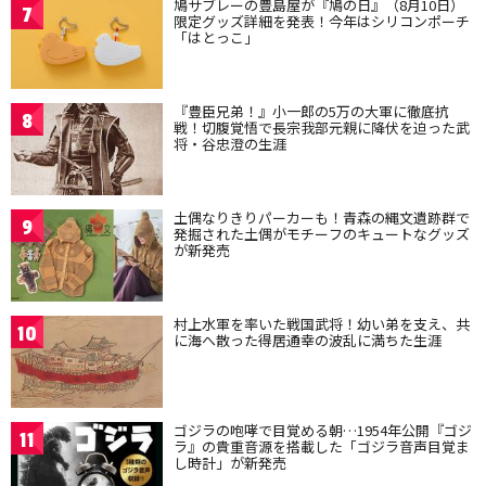
鳩サブレーの豊島屋が『鳩の日』（8月10日）
7
限定グッズ詳細を発表！今年はシリコンポーチ
「はとっこ」
『豊臣兄弟！』小一郎の5万の大軍に徹底抗
8
戦！切腹覚悟で長宗我部元親に降伏を迫った武
将・谷忠澄の生涯
土偶なりきりパーカーも！青森の縄文遺跡群で
9
発掘された土偶がモチーフのキュートなグッズ
が新発売
村上水軍を率いた戦国武将！幼い弟を支え、共
10
に海へ散った得居通幸の波乱に満ちた生涯
ゴジラの咆哮で目覚める朝…1954年公開『ゴジ
11
ラ』の貴重音源を搭載した「ゴジラ音声目覚ま
し時計」が新発売