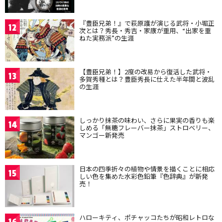
『豊臣兄弟！』で萩原護が演じる武将・小堀正
12
次とは？秀長・秀吉・家康が重用、“出家を重
ねた実務派”の生涯
【豊臣兄弟！】2度の改易から復活した武将・
13
多賀秀種とは？豊臣秀長に仕えた半年間と波乱
の生涯
しっかり抹茶の味わい、さらに果実の香りも楽
14
しめる「無糖フレーバー抹茶」ストロベリー、
マンゴー新発売
日本の四季折々の植物や情景を描くことに相応
15
しい色を集めた水彩色鉛筆『色辞典』が新発
売！
ハローキティ、ポチャッコたちが昭和レトロな