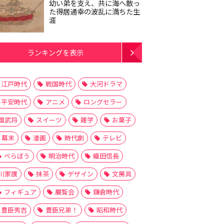
幼い弟を支え、共に海へ散っ
た得居通幸の波乱に満ちた生
涯
ランキングを表示
江戸時代
戦国時代
大河ドラマ
平安時代
アニメ
ロングセラー
国武将
スイーツ
雑学
お菓子
幕末
漫画
時代劇
テレビ
べらぼう
明治時代
織田信長
川家康
抹茶
デザイン
文房具
フィギュア
展覧会
鎌倉時代
豊臣秀吉
豊臣兄弟！
昭和時代