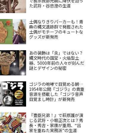
で長宗我部元親に降伏を迫っ
た武将・谷忠澄の生涯
土偶なりきりパーカーも！青
森の縄文遺跡群で発掘された
土偶がモチーフのキュートな
グッズが新発売
あの装飾は「炎」ではない？
縄文時代の国宝・火焔型土
器、5000年前の人々が刻んだ
謎とデザインの秘密
ゴジラの咆哮で目覚める朝…
1954年公開『ゴジラ』の貴重
音源を搭載した「ゴジラ音声
目覚まし時計」が新発売
『豊臣兄弟！』で萩原護が演
じる武将・小堀正次とは？秀
長・秀吉・家康が重用、“出
家を重ねた実務派”の生涯