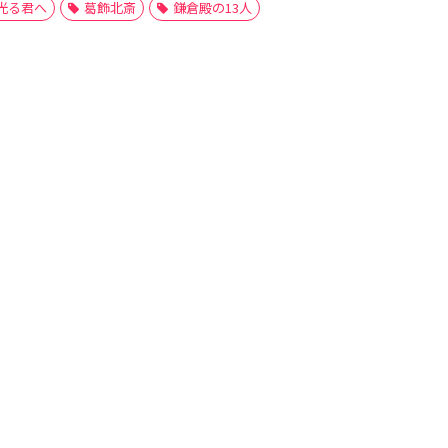
光る君へ
葛飾北斎
鎌倉殿の13人