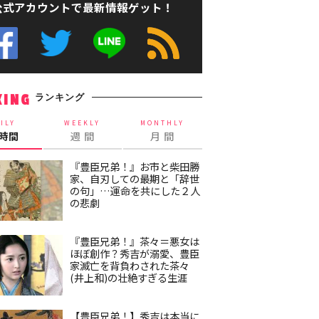
公式アカウントで最新情報ゲット！
ランキング
KING
ILY
WEEKLY
MONTHLY
4時間
週 間
月 間
『豊臣兄弟！』お市と柴田勝
家、自刃しての最期と「辞世
の句」…運命を共にした２人
の悲劇
『豊臣兄弟！』茶々＝悪女は
ほぼ創作？秀吉が溺愛、豊臣
家滅亡を背負わされた茶々
(井上和)の壮絶すぎる生涯
【豊臣兄弟！】秀吉は本当に