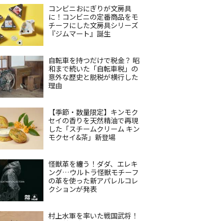
コンビニおにぎりが文房具
に！コンビニの定番商品をモ
チーフにした文房具シリーズ
『ジムマート』誕生
自転車を持つだけで税金？ 昭
和まで続いた「自転車税」の
意外な歴史と脱税が横行した
理由
【季節・数量限定】キンモク
セイの香りを天然精油で再現
した「スチームクリーム キン
モクセイ&茶」新登場
怪獣革を纏う！ダダ、エレキ
ング…ウルトラ怪獣モチーフ
の革を使った新アパレルコレ
クションが発表
村上水軍を率いた戦国武将！