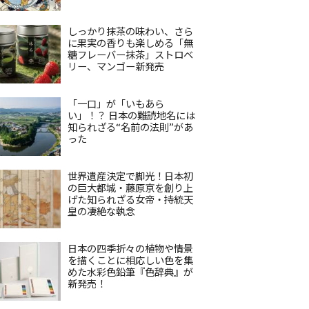
しっかり抹茶の味わい、さら
に果実の香りも楽しめる「無
糖フレーバー抹茶」ストロベ
リー、マンゴー新発売
「一口」が「いもあら
い」！？ 日本の難読地名には
知られざる“名前の法則”があ
った
世界遺産決定で脚光！日本初
の巨大都城・藤原京を創り上
げた知られざる女帝・持統天
皇の凄絶な執念
日本の四季折々の植物や情景
を描くことに相応しい色を集
めた水彩色鉛筆『色辞典』が
新発売！