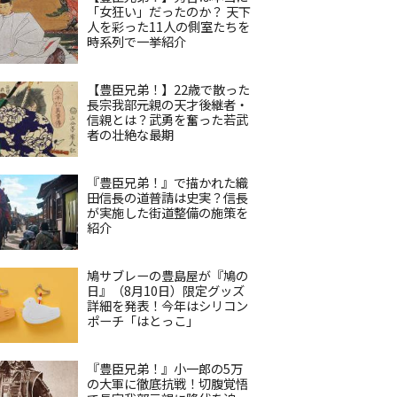
「女狂い」だったのか？ 天下
人を彩った11人の側室たちを
時系列で一挙紹介
【豊臣兄弟！】22歳で散った
長宗我部元親の天才後継者・
信親とは？武勇を奮った若武
者の壮絶な最期
『豊臣兄弟！』で描かれた織
田信長の道普請は史実？信長
が実施した街道整備の施策を
紹介
鳩サブレーの豊島屋が『鳩の
日』（8月10日）限定グッズ
詳細を発表！今年はシリコン
ポーチ「はとっこ」
『豊臣兄弟！』小一郎の5万
の大軍に徹底抗戦！切腹覚悟