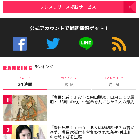
プレスリリース掲載サービス
公式アカウントで最新情報ゲット！
ランキング
RANKING
DAILY
WEEKLY
MONTHLY
24時間
週 間
月 間
『豊臣兄弟！』お市と柴田勝家、自刃しての最
1
期と「辞世の句」…運命を共にした２人の悲劇
『豊臣兄弟！』茶々＝悪女はほぼ創作？秀吉が
2
溺愛、豊臣家滅亡を背負わされた茶々(井上和)
の壮絶すぎる生涯