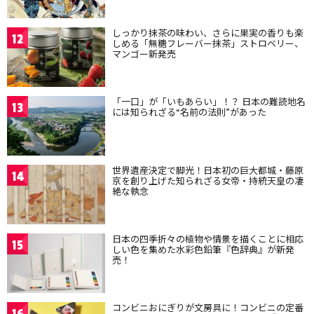
しっかり抹茶の味わい、さらに果実の香りも楽
12
しめる「無糖フレーバー抹茶」ストロベリー、
マンゴー新発売
「一口」が「いもあらい」！？ 日本の難読地名
13
には知られざる“名前の法則”があった
世界遺産決定で脚光！日本初の巨大都城・藤原
14
京を創り上げた知られざる女帝・持統天皇の凄
絶な執念
日本の四季折々の植物や情景を描くことに相応
15
しい色を集めた水彩色鉛筆『色辞典』が新発
売！
コンビニおにぎりが文房具に！コンビニの定番