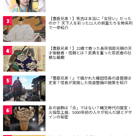
【豊臣兄弟！】秀吉は本当に「女狂い」だった
3
のか？ 天下人を彩った11人の側室たちを時系列
で一挙紹介
【豊臣兄弟！】22歳で散った長宗我部元親の天
4
才後継者・信親とは？武勇を奮った若武者の壮
絶な最期
『豊臣兄弟！』で描かれた織田信長の道普請は
5
史実？信長が実施した街道整備の施策を紹介
あの装飾は「炎」ではない？縄文時代の国宝・
6
火焔型土器、5000年前の人々が刻んだ謎とデザ
インの秘密