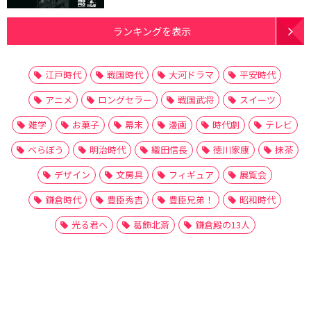
ランキングを表示
江戸時代
戦国時代
大河ドラマ
平安時代
アニメ
ロングセラー
戦国武将
スイーツ
雑学
お菓子
幕末
漫画
時代劇
テレビ
べらぼう
明治時代
織田信長
徳川家康
抹茶
デザイン
文房具
フィギュア
展覧会
鎌倉時代
豊臣秀吉
豊臣兄弟！
昭和時代
光る君へ
葛飾北斎
鎌倉殿の13人