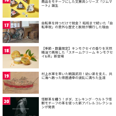
16
商品をモチーフにした文房具シリーズ『ジムマ
ート』誕生
自転車を持つだけで税金？ 昭和まで続いた「自
17
転車税」の意外な歴史と脱税が横行した理由
【季節・数量限定】キンモクセイの香りを天然
18
精油で再現した「スチームクリーム キンモクセ
イ&茶」新登場
村上水軍を率いた戦国武将！幼い弟を支え、共
19
に海へ散った得居通幸の波乱に満ちた生涯
怪獣革を纏う！ダダ、エレキング…ウルトラ怪
20
獣モチーフの革を使った新アパレルコレクショ
ンが発表