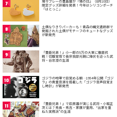
鳩サブレーの豊島屋が『鳩の日』（8月10日）
7
限定グッズ詳細を発表！今年はシリコンポーチ
「はとっこ」
土偶なりきりパーカーも！青森の縄文遺跡群で
8
発掘された土偶がモチーフのキュートなグッズ
が新発売
『豊臣兄弟！』小一郎の5万の大軍に徹底抗
9
戦！切腹覚悟で長宗我部元親に降伏を迫った武
将・谷忠澄の生涯
ゴジラの咆哮で目覚める朝…1954年公開『ゴジ
10
ラ』の貴重音源を搭載した「ゴジラ音声目覚ま
し時計」が新発売
『豊臣兄弟！』で萩原護が演じる武将・小堀正
11
次とは？秀長・秀吉・家康が重用、“出家を重
ねた実務派”の生涯