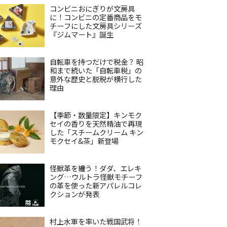
コンビニおにぎりが文房具
に！コンビニの定番商品をモ
チーフにした文房具シリーズ
『ジムマート』誕生
自転車を持つだけで税金？ 昭
和まで続いた「自転車税」の
意外な歴史と脱税が横行した
理由
【季節・数量限定】キンモク
セイの香りを天然精油で再現
した「スチームクリーム キン
モクセイ&茶」新登場
怪獣革を纏う！ダダ、エレキ
ング…ウルトラ怪獣モチーフ
の革を使った新アパレルコレ
クションが発表
村上水軍を率いた戦国武将！