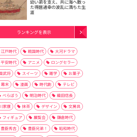
幼い弟を支え、共に海へ散っ
た得居通幸の波乱に満ちた生
涯
ランキングを表示
江戸時代
戦国時代
大河ドラマ
平安時代
アニメ
ロングセラー
国武将
スイーツ
雑学
お菓子
幕末
漫画
時代劇
テレビ
べらぼう
明治時代
織田信長
川家康
抹茶
デザイン
文房具
フィギュア
展覧会
鎌倉時代
豊臣秀吉
豊臣兄弟！
昭和時代