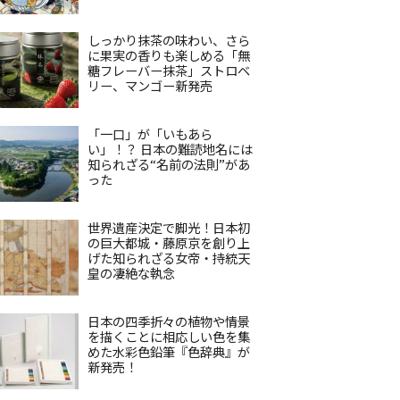
しっかり抹茶の味わい、さら
に果実の香りも楽しめる「無
糖フレーバー抹茶」ストロベ
リー、マンゴー新発売
「一口」が「いもあら
い」！？ 日本の難読地名には
知られざる“名前の法則”があ
った
世界遺産決定で脚光！日本初
の巨大都城・藤原京を創り上
げた知られざる女帝・持統天
皇の凄絶な執念
日本の四季折々の植物や情景
を描くことに相応しい色を集
めた水彩色鉛筆『色辞典』が
新発売！