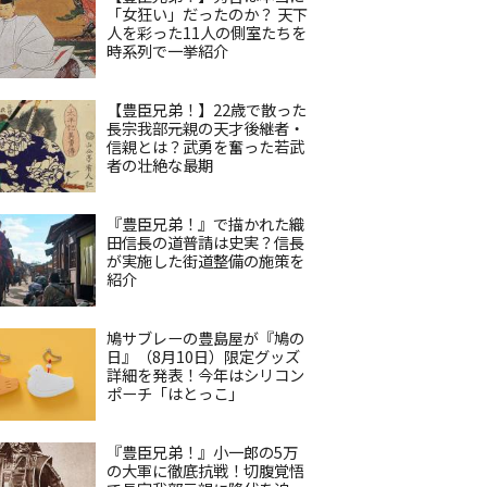
「女狂い」だったのか？ 天下
人を彩った11人の側室たちを
時系列で一挙紹介
【豊臣兄弟！】22歳で散った
長宗我部元親の天才後継者・
信親とは？武勇を奮った若武
者の壮絶な最期
『豊臣兄弟！』で描かれた織
田信長の道普請は史実？信長
が実施した街道整備の施策を
紹介
鳩サブレーの豊島屋が『鳩の
日』（8月10日）限定グッズ
詳細を発表！今年はシリコン
ポーチ「はとっこ」
『豊臣兄弟！』小一郎の5万
の大軍に徹底抗戦！切腹覚悟