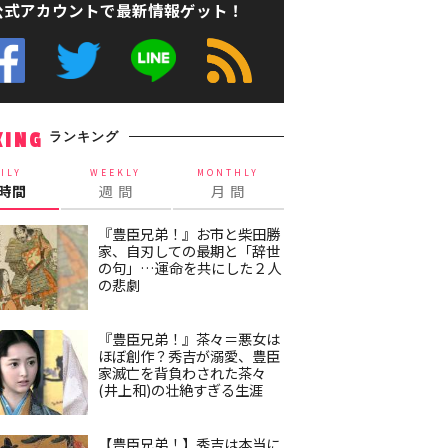
公式アカウントで最新情報ゲット！
ランキング
KING
ILY
WEEKLY
MONTHLY
4時間
週 間
月 間
『豊臣兄弟！』お市と柴田勝
家、自刃しての最期と「辞世
の句」…運命を共にした２人
の悲劇
『豊臣兄弟！』茶々＝悪女は
ほぼ創作？秀吉が溺愛、豊臣
家滅亡を背負わされた茶々
(井上和)の壮絶すぎる生涯
【豊臣兄弟！】秀吉は本当に