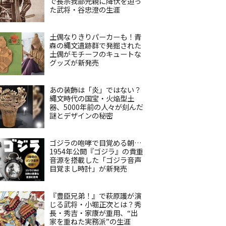
で長宗我部元親に降伏を迫っ
た武将・谷忠澄の生涯
土偶なりきりパーカーも！青
森の縄文遺跡群で発掘された
土偶がモチーフのキュートな
グッズが新発売
あの装飾は「炎」ではない？
縄文時代の国宝・火焔型土
器、5000年前の人々が刻んだ
謎とデザインの秘密
ゴジラの咆哮で目覚める朝…
1954年公開『ゴジラ』の貴重
音源を搭載した「ゴジラ音声
目覚まし時計」が新発売
『豊臣兄弟！』で萩原護が演
じる武将・小堀正次とは？秀
長・秀吉・家康が重用、“出
家を重ねた実務派”の生涯