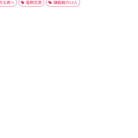
光る君へ
葛飾北斎
鎌倉殿の13人