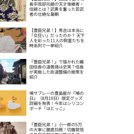
長宗我部元親の天才後継者・
信親とは？武勇を奮った若武
者の壮絶な最期
【豊臣兄弟！】秀吉は本当に
「女狂い」だったのか？ 天下
人を彩った11人の側室たちを
時系列で一挙紹介
『豊臣兄弟！』で描かれた織
田信長の道普請は史実？信長
が実施した街道整備の施策を
紹介
鳩サブレーの豊島屋が『鳩の
日』（8月10日）限定グッズ
詳細を発表！今年はシリコン
ポーチ「はとっこ」
『豊臣兄弟！』小一郎の5万
の大軍に徹底抗戦！切腹覚悟