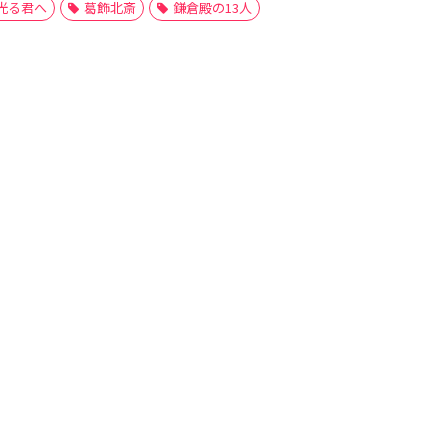
光る君へ
葛飾北斎
鎌倉殿の13人