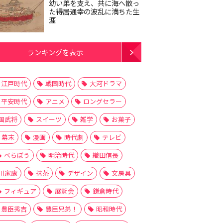
幼い弟を支え、共に海へ散っ
た得居通幸の波乱に満ちた生
涯
ランキングを表示
江戸時代
戦国時代
大河ドラマ
平安時代
アニメ
ロングセラー
国武将
スイーツ
雑学
お菓子
幕末
漫画
時代劇
テレビ
べらぼう
明治時代
織田信長
川家康
抹茶
デザイン
文房具
フィギュア
展覧会
鎌倉時代
豊臣秀吉
豊臣兄弟！
昭和時代