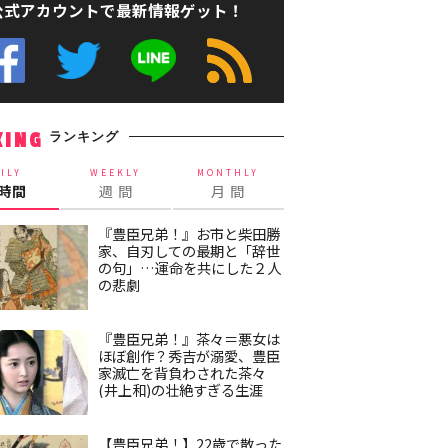
公式アカウントで最新情報ゲット！
ランキング
KING
ILY
WEEKLY
MONTHLY
4時間
週 間
月 間
『豊臣兄弟！』お市と柴田勝
家、自刃しての最期と「辞世
の句」…運命を共にした２人
の悲劇
『豊臣兄弟！』茶々＝悪女は
ほぼ創作？秀吉が溺愛、豊臣
家滅亡を背負わされた茶々
(井上和)の壮絶すぎる生涯
【豊臣兄弟！】22歳で散った