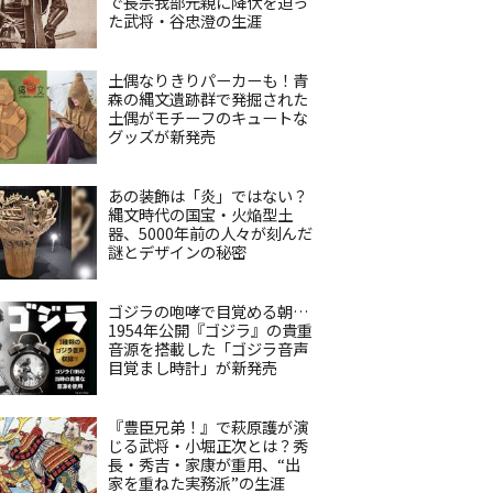
で長宗我部元親に降伏を迫っ
た武将・谷忠澄の生涯
土偶なりきりパーカーも！青
森の縄文遺跡群で発掘された
土偶がモチーフのキュートな
グッズが新発売
あの装飾は「炎」ではない？
縄文時代の国宝・火焔型土
器、5000年前の人々が刻んだ
謎とデザインの秘密
ゴジラの咆哮で目覚める朝…
1954年公開『ゴジラ』の貴重
音源を搭載した「ゴジラ音声
目覚まし時計」が新発売
『豊臣兄弟！』で萩原護が演
じる武将・小堀正次とは？秀
長・秀吉・家康が重用、“出
家を重ねた実務派”の生涯