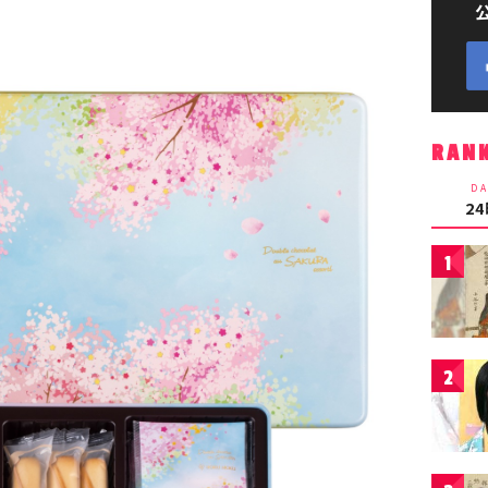
RAN
DA
2
1
2