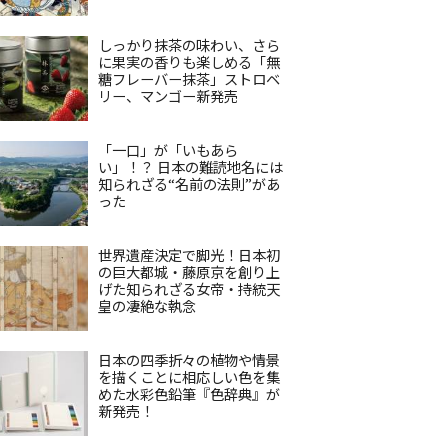
しっかり抹茶の味わい、さら
に果実の香りも楽しめる「無
糖フレーバー抹茶」ストロベ
リー、マンゴー新発売
「一口」が「いもあら
い」！？ 日本の難読地名には
知られざる“名前の法則”があ
った
世界遺産決定で脚光！日本初
の巨大都城・藤原京を創り上
げた知られざる女帝・持統天
皇の凄絶な執念
日本の四季折々の植物や情景
を描くことに相応しい色を集
めた水彩色鉛筆『色辞典』が
新発売！