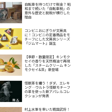
自転車を持つだけで税金？ 昭
和まで続いた「自転車税」の
意外な歴史と脱税が横行した
理由
コンビニおにぎりが文房具
に！コンビニの定番商品をモ
チーフにした文房具シリーズ
『ジムマート』誕生
【季節・数量限定】キンモク
セイの香りを天然精油で再現
した「スチームクリーム キン
モクセイ&茶」新登場
怪獣革を纏う！ダダ、エレキ
ング…ウルトラ怪獣モチーフ
の革を使った新アパレルコレ
クションが発表
村上水軍を率いた戦国武将！