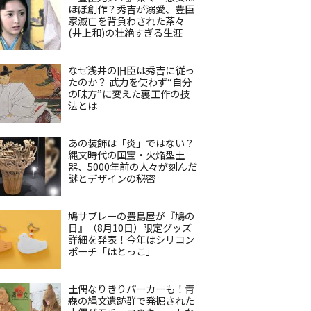
ほぼ創作？秀吉が溺愛、豊臣
家滅亡を背負わされた茶々
(井上和)の壮絶すぎる生涯
なぜ浅井の旧臣は秀吉に従っ
たのか？ 武力を使わず“自分
の味方”に変えた裏工作の技
法とは
あの装飾は「炎」ではない？
縄文時代の国宝・火焔型土
器、5000年前の人々が刻んだ
謎とデザインの秘密
鳩サブレーの豊島屋が『鳩の
日』（8月10日）限定グッズ
詳細を発表！今年はシリコン
ポーチ「はとっこ」
土偶なりきりパーカーも！青
森の縄文遺跡群で発掘された