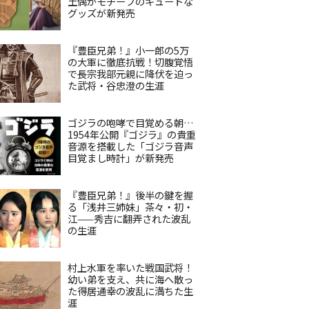
土偶がモチーフのキュートな
グッズが新発売
『豊臣兄弟！』小一郎の5万
の大軍に徹底抗戦！切腹覚悟
で長宗我部元親に降伏を迫っ
た武将・谷忠澄の生涯
ゴジラの咆哮で目覚める朝…
1954年公開『ゴジラ』の貴重
音源を搭載した「ゴジラ音声
目覚まし時計」が新発売
『豊臣兄弟！』後半の鍵を握
る「浅井三姉妹」茶々・初・
江——秀吉に翻弄された波乱
の生涯
村上水軍を率いた戦国武将！
幼い弟を支え、共に海へ散っ
た得居通幸の波乱に満ちた生
涯