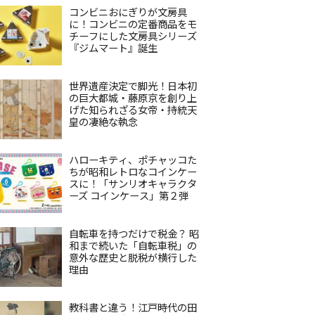
コンビニおにぎりが文房具
に！コンビニの定番商品をモ
チーフにした文房具シリーズ
『ジムマート』誕生
世界遺産決定で脚光！日本初
の巨大都城・藤原京を創り上
げた知られざる女帝・持統天
皇の凄絶な執念
ハローキティ、ポチャッコた
ちが昭和レトロなコインケー
スに！「サンリオキャラクタ
ーズ コインケース」第２弾
自転車を持つだけで税金？ 昭
和まで続いた「自転車税」の
意外な歴史と脱税が横行した
理由
教科書と違う！江戸時代の田