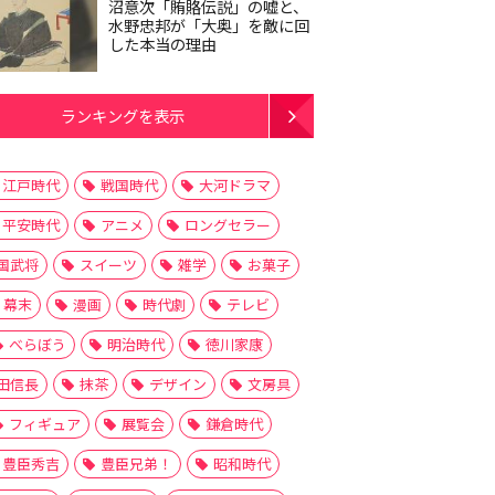
沼意次「賄賂伝説」の嘘と、
水野忠邦が「大奥」を敵に回
した本当の理由
ランキングを表示
江戸時代
戦国時代
大河ドラマ
平安時代
アニメ
ロングセラー
国武将
スイーツ
雑学
お菓子
幕末
漫画
時代劇
テレビ
べらぼう
明治時代
徳川家康
田信長
抹茶
デザイン
文房具
フィギュア
展覧会
鎌倉時代
豊臣秀吉
豊臣兄弟！
昭和時代