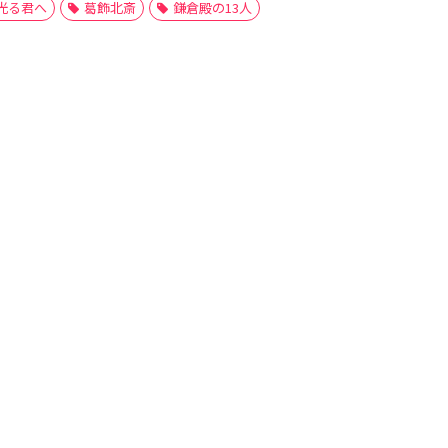
光る君へ
葛飾北斎
鎌倉殿の13人