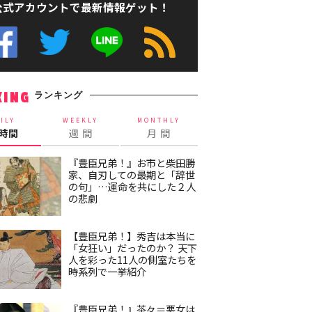
公式アカウントで最新情報ゲット！
ランキング
KING
ILY
WEEKLY
MONTHLY
4時間
週 間
月 間
『豊臣兄弟！』お市と柴田勝
家、自刃しての最期と「辞世
の句」…運命を共にした２人
の悲劇
【豊臣兄弟！】秀吉は本当に
「女狂い」だったのか？ 天下
人を彩った11人の側室たちを
時系列で一挙紹介
『豊臣兄弟！』茶々＝悪女は