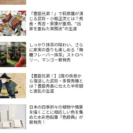
『豊臣兄弟！』で萩原護が演
じる武将・小堀正次とは？秀
長・秀吉・家康が重用、“出
家を重ねた実務派”の生涯
しっかり抹茶の味わい、さら
に果実の香りも楽しめる「無
糖フレーバー抹茶」ストロベ
リー、マンゴー新発売
【豊臣兄弟！】2度の改易か
ら復活した武将・多賀秀種と
は？豊臣秀長に仕えた半年間
と波乱の生涯
日本の四季折々の植物や情景
を描くことに相応しい色を集
めた水彩色鉛筆『色辞典』が
新発売！