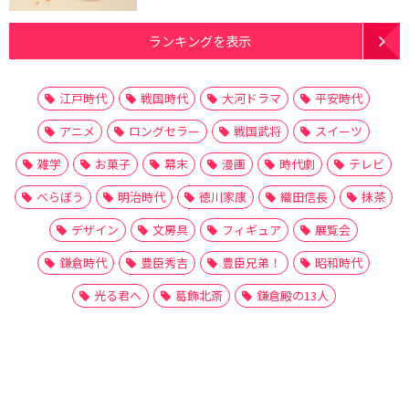
ランキングを表示
江戸時代
戦国時代
大河ドラマ
平安時代
アニメ
ロングセラー
戦国武将
スイーツ
雑学
お菓子
幕末
漫画
時代劇
テレビ
べらぼう
明治時代
徳川家康
織田信長
抹茶
デザイン
文房具
フィギュア
展覧会
鎌倉時代
豊臣秀吉
豊臣兄弟！
昭和時代
光る君へ
葛飾北斎
鎌倉殿の13人