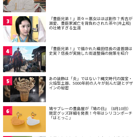
『豊臣兄弟！』茶々＝悪女はほぼ創作？秀吉が
3
溺愛、豊臣家滅亡を背負わされた茶々(井上和)
の壮絶すぎる生涯
『豊臣兄弟！』で描かれた織田信長の道普請は
4
史実？信長が実施した街道整備の施策を紹介
あの装飾は「炎」ではない？縄文時代の国宝・
5
火焔型土器、5000年前の人々が刻んだ謎とデザ
インの秘密
鳩サブレーの豊島屋が『鳩の日』（8月10日）
6
限定グッズ詳細を発表！今年はシリコンポーチ
「はとっこ」