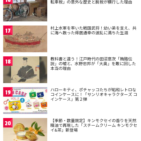
16
転車税」の意外な歴史と脱税が横行した理由
村上水軍を率いた戦国武将！幼い弟を支え、共
17
に海へ散った得居通幸の波乱に満ちた生涯
教科書と違う！江戸時代の田沼意次「賄賂伝
18
説」の嘘と、水野忠邦が「大奥」を敵に回した
本当の理由
ハローキティ、ポチャッコたちが昭和レトロな
19
コインケースに！「サンリオキャラクターズ コ
インケース」第２弾
【季節・数量限定】キンモクセイの香りを天然
20
精油で再現した「スチームクリーム キンモクセ
イ&茶」新登場