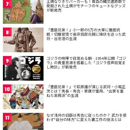
土偶なりきりパーカーも！青森の縄文遺跡群で
7
発掘された土偶がモチーフのキュートなグッズ
が新発売
『豊臣兄弟！』小一郎の5万の大軍に徹底抗
8
戦！切腹覚悟で長宗我部元親に降伏を迫った武
将・谷忠澄の生涯
ゴジラの咆哮で目覚める朝…1954年公開『ゴジ
9
ラ』の貴重音源を搭載した「ゴジラ音声目覚ま
し時計」が新発売
『豊臣兄弟！』で萩原護が演じる武将・小堀正
10
次とは？秀長・秀吉・家康が重用、“出家を重
ねた実務派”の生涯
なぜ浅井の旧臣は秀吉に従ったのか？ 武力を使
11
わず“自分の味方”に変えた裏工作の技法とは