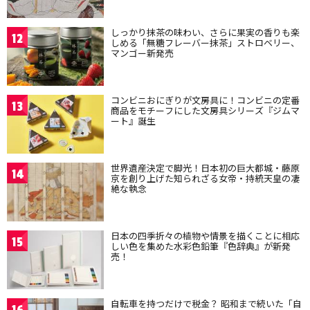
しっかり抹茶の味わい、さらに果実の香りも楽
12
しめる「無糖フレーバー抹茶」ストロベリー、
マンゴー新発売
コンビニおにぎりが文房具に！コンビニの定番
13
商品をモチーフにした文房具シリーズ『ジムマ
ート』誕生
世界遺産決定で脚光！日本初の巨大都城・藤原
14
京を創り上げた知られざる女帝・持統天皇の凄
絶な執念
日本の四季折々の植物や情景を描くことに相応
15
しい色を集めた水彩色鉛筆『色辞典』が新発
売！
自転車を持つだけで税金？ 昭和まで続いた「自