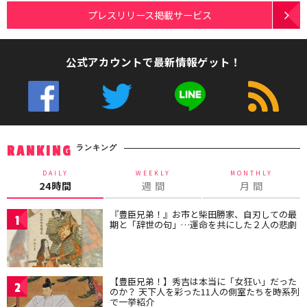
プレスリリース掲載サービス
公式アカウントで最新情報ゲット！
ランキング
RANKING
DAILY
WEEKLY
MONTHLY
24時間
週 間
月 間
『豊臣兄弟！』お市と柴田勝家、自刃しての最
1
期と「辞世の句」…運命を共にした２人の悲劇
【豊臣兄弟！】秀吉は本当に「女狂い」だった
2
のか？ 天下人を彩った11人の側室たちを時系列
で一挙紹介