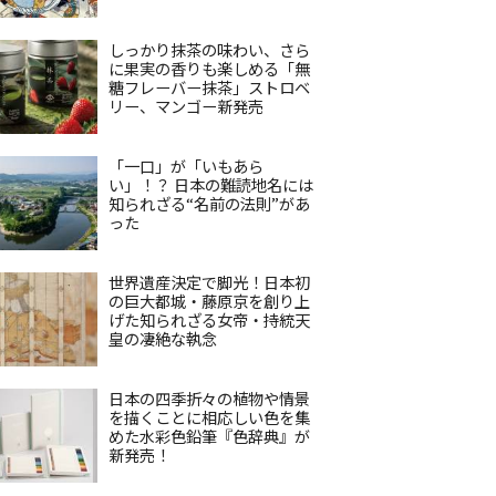
しっかり抹茶の味わい、さら
に果実の香りも楽しめる「無
糖フレーバー抹茶」ストロベ
リー、マンゴー新発売
「一口」が「いもあら
い」！？ 日本の難読地名には
知られざる“名前の法則”があ
った
世界遺産決定で脚光！日本初
の巨大都城・藤原京を創り上
げた知られざる女帝・持統天
皇の凄絶な執念
日本の四季折々の植物や情景
を描くことに相応しい色を集
めた水彩色鉛筆『色辞典』が
新発売！