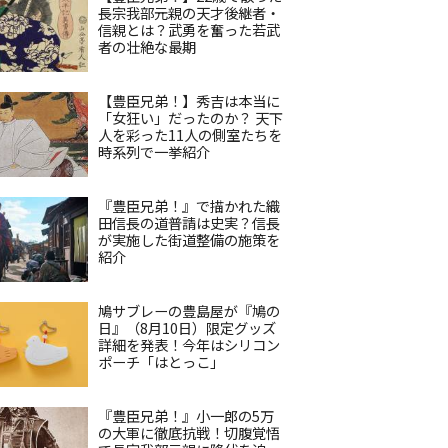
長宗我部元親の天才後継者・
信親とは？武勇を奮った若武
者の壮絶な最期
【豊臣兄弟！】秀吉は本当に
「女狂い」だったのか？ 天下
人を彩った11人の側室たちを
時系列で一挙紹介
『豊臣兄弟！』で描かれた織
田信長の道普請は史実？信長
が実施した街道整備の施策を
紹介
鳩サブレーの豊島屋が『鳩の
日』（8月10日）限定グッズ
詳細を発表！今年はシリコン
ポーチ「はとっこ」
『豊臣兄弟！』小一郎の5万
の大軍に徹底抗戦！切腹覚悟