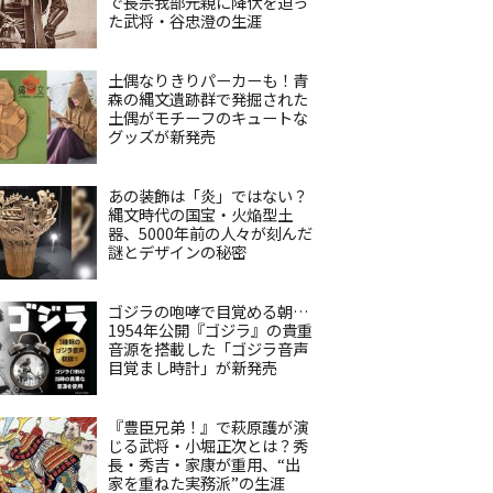
で長宗我部元親に降伏を迫っ
た武将・谷忠澄の生涯
土偶なりきりパーカーも！青
森の縄文遺跡群で発掘された
土偶がモチーフのキュートな
グッズが新発売
あの装飾は「炎」ではない？
縄文時代の国宝・火焔型土
器、5000年前の人々が刻んだ
謎とデザインの秘密
ゴジラの咆哮で目覚める朝…
1954年公開『ゴジラ』の貴重
音源を搭載した「ゴジラ音声
目覚まし時計」が新発売
『豊臣兄弟！』で萩原護が演
じる武将・小堀正次とは？秀
長・秀吉・家康が重用、“出
家を重ねた実務派”の生涯