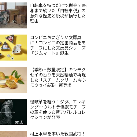
自転車を持つだけで税金？ 昭
和まで続いた「自転車税」の
意外な歴史と脱税が横行した
理由
コンビニおにぎりが文房具
に！コンビニの定番商品をモ
チーフにした文房具シリーズ
『ジムマート』誕生
【季節・数量限定】キンモク
セイの香りを天然精油で再現
した「スチームクリーム キン
モクセイ&茶」新登場
怪獣革を纏う！ダダ、エレキ
ング…ウルトラ怪獣モチーフ
の革を使った新アパレルコレ
クションが発表
村上水軍を率いた戦国武将！