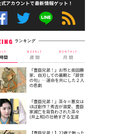
公式アカウントで最新情報ゲット！
ランキング
KING
ILY
WEEKLY
MONTHLY
4時間
週 間
月 間
『豊臣兄弟！』お市と柴田勝
家、自刃しての最期と「辞世
の句」…運命を共にした２人
の悲劇
『豊臣兄弟！』茶々＝悪女は
ほぼ創作？秀吉が溺愛、豊臣
家滅亡を背負わされた茶々
(井上和)の壮絶すぎる生涯
【豊臣兄弟！】22歳で散った