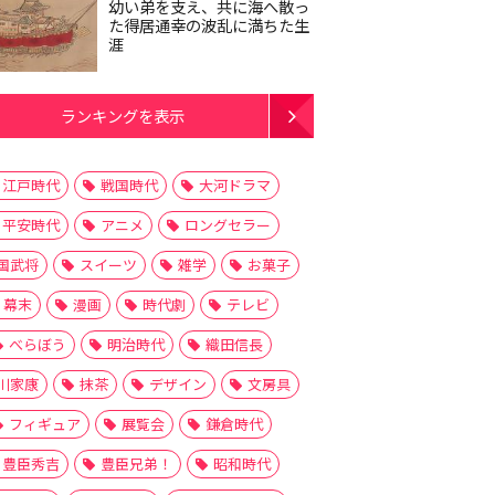
幼い弟を支え、共に海へ散っ
た得居通幸の波乱に満ちた生
涯
ランキングを表示
江戸時代
戦国時代
大河ドラマ
平安時代
アニメ
ロングセラー
国武将
スイーツ
雑学
お菓子
幕末
漫画
時代劇
テレビ
べらぼう
明治時代
織田信長
川家康
抹茶
デザイン
文房具
フィギュア
展覧会
鎌倉時代
豊臣秀吉
豊臣兄弟！
昭和時代