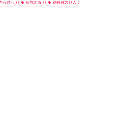
光る君へ
葛飾北斎
鎌倉殿の13人