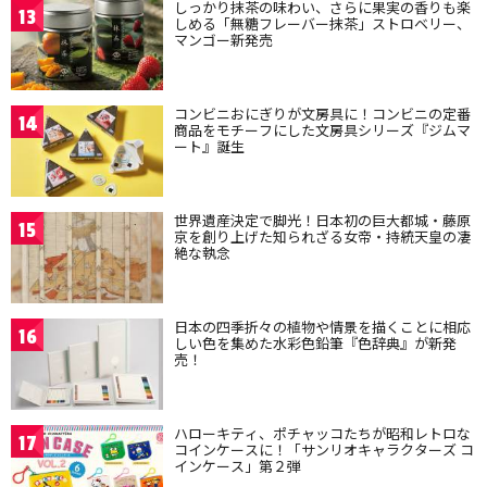
しっかり抹茶の味わい、さらに果実の香りも楽
13
しめる「無糖フレーバー抹茶」ストロベリー、
マンゴー新発売
コンビニおにぎりが文房具に！コンビニの定番
14
商品をモチーフにした文房具シリーズ『ジムマ
ート』誕生
世界遺産決定で脚光！日本初の巨大都城・藤原
15
京を創り上げた知られざる女帝・持統天皇の凄
絶な執念
日本の四季折々の植物や情景を描くことに相応
16
しい色を集めた水彩色鉛筆『色辞典』が新発
売！
ハローキティ、ポチャッコたちが昭和レトロな
17
コインケースに！「サンリオキャラクターズ コ
インケース」第２弾