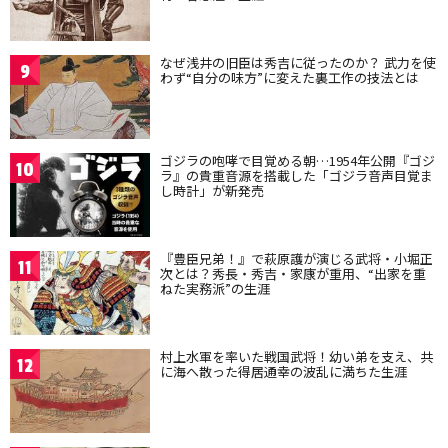
なぜ浅井の旧臣は秀吉に従ったのか？ 武力を使
9
わず“自分の味方”に変えた裏工作の技法とは
ゴジラの咆哮で目覚める朝…1954年公開『ゴジ
10
ラ』の貴重音源を搭載した「ゴジラ音声目覚ま
し時計」が新発売
『豊臣兄弟！』で萩原護が演じる武将・小堀正
11
次とは？秀長・秀吉・家康が重用、“出家を重
ねた実務派”の生涯
村上水軍を率いた戦国武将！幼い弟を支え、共
12
に海へ散った得居通幸の波乱に満ちた生涯