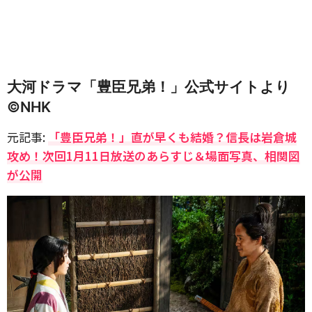
大河ドラマ「豊臣兄弟！」公式サイトより
©️NHK
元記事:
「豊臣兄弟！」直が早くも結婚？信長は岩倉城
攻め！次回1月11日放送のあらすじ＆場面写真、相関図
が公開