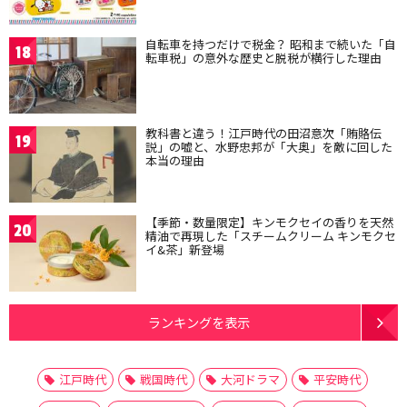
自転車を持つだけで税金？ 昭和まで続いた「自
18
転車税」の意外な歴史と脱税が横行した理由
教科書と違う！江戸時代の田沼意次「賄賂伝
19
説」の嘘と、水野忠邦が「大奥」を敵に回した
本当の理由
【季節・数量限定】キンモクセイの香りを天然
20
精油で再現した「スチームクリーム キンモクセ
イ&茶」新登場
ランキングを表示
江戸時代
戦国時代
大河ドラマ
平安時代