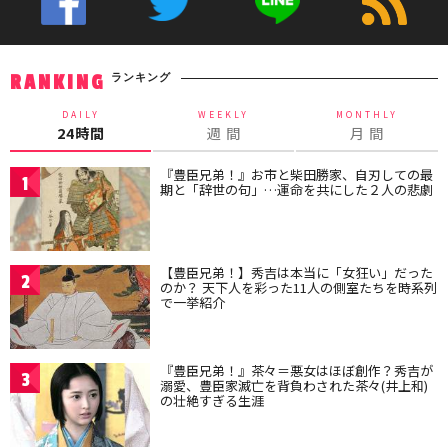
ランキング
RANKING
DAILY
WEEKLY
MONTHLY
24時間
週 間
月 間
『豊臣兄弟！』お市と柴田勝家、自刃しての最
1
期と「辞世の句」…運命を共にした２人の悲劇
【豊臣兄弟！】秀吉は本当に「女狂い」だった
2
のか？ 天下人を彩った11人の側室たちを時系列
で一挙紹介
『豊臣兄弟！』茶々＝悪女はほぼ創作？秀吉が
3
溺愛、豊臣家滅亡を背負わされた茶々(井上和)
の壮絶すぎる生涯