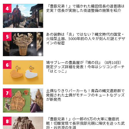
『豊臣兄弟！』で描かれた織田信長の道普請は
4
史実？信長が実施した街道整備の施策を紹介
あの装飾は「炎」ではない？縄文時代の国宝・
5
火焔型土器、5000年前の人々が刻んだ謎とデザ
インの秘密
鳩サブレーの豊島屋が『鳩の日』（8月10日）
6
限定グッズ詳細を発表！今年はシリコンポーチ
「はとっこ」
土偶なりきりパーカーも！青森の縄文遺跡群で
7
発掘された土偶がモチーフのキュートなグッズ
が新発売
『豊臣兄弟！』小一郎の5万の大軍に徹底抗
8
戦！切腹覚悟で長宗我部元親に降伏を迫った武
将・谷忠澄の生涯