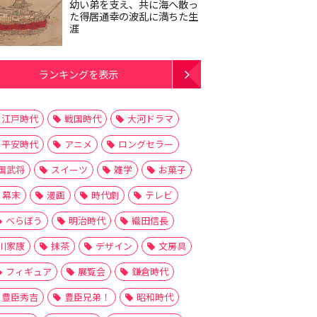
幼い弟を支え、共に海へ散っ
た得居通幸の波乱に満ちた生
涯
ランキングを表示
江戸時代
戦国時代
大河ドラマ
平安時代
アニメ
ロングセラー
国武将
スイーツ
雑学
お菓子
幕末
漫画
時代劇
テレビ
べらぼう
明治時代
織田信長
川家康
抹茶
デザイン
文房具
フィギュア
展覧会
鎌倉時代
豊臣秀吉
豊臣兄弟！
昭和時代