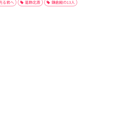
光る君へ
葛飾北斎
鎌倉殿の13人