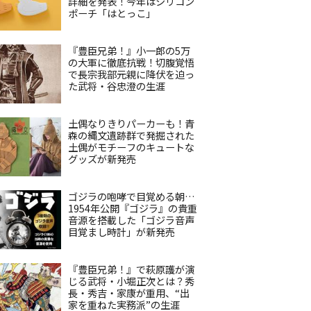
詳細を発表！今年はシリコン
ポーチ「はとっこ」
『豊臣兄弟！』小一郎の5万
の大軍に徹底抗戦！切腹覚悟
で長宗我部元親に降伏を迫っ
た武将・谷忠澄の生涯
土偶なりきりパーカーも！青
森の縄文遺跡群で発掘された
土偶がモチーフのキュートな
グッズが新発売
ゴジラの咆哮で目覚める朝…
1954年公開『ゴジラ』の貴重
音源を搭載した「ゴジラ音声
目覚まし時計」が新発売
『豊臣兄弟！』で萩原護が演
じる武将・小堀正次とは？秀
長・秀吉・家康が重用、“出
家を重ねた実務派”の生涯