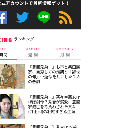
公式アカウントで最新情報ゲット！
ランキング
KING
ILY
WEEKLY
MONTHLY
4時間
週 間
月 間
『豊臣兄弟！』お市と柴田勝
家、自刃しての最期と「辞世
の句」…運命を共にした２人
の悲劇
『豊臣兄弟！』茶々＝悪女は
ほぼ創作？秀吉が溺愛、豊臣
家滅亡を背負わされた茶々
(井上和)の壮絶すぎる生涯
【豊臣兄弟！】秀吉は本当に