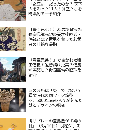
「女狂い」だったのか？ 天下
人を彩った11人の側室たちを
時系列で一挙紹介
【豊臣兄弟！】22歳で散った
長宗我部元親の天才後継者・
信親とは？武勇を奮った若武
者の壮絶な最期
『豊臣兄弟！』で描かれた織
田信長の道普請は史実？信長
が実施した街道整備の施策を
紹介
あの装飾は「炎」ではない？
縄文時代の国宝・火焔型土
器、5000年前の人々が刻んだ
謎とデザインの秘密
鳩サブレーの豊島屋が『鳩の
日』（8月10日）限定グッズ