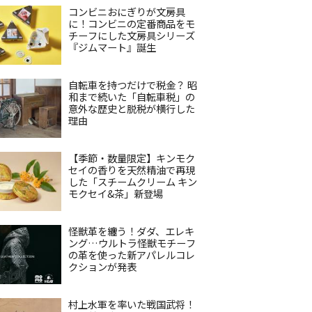
コンビニおにぎりが文房具
に！コンビニの定番商品をモ
チーフにした文房具シリーズ
『ジムマート』誕生
自転車を持つだけで税金？ 昭
和まで続いた「自転車税」の
意外な歴史と脱税が横行した
理由
【季節・数量限定】キンモク
セイの香りを天然精油で再現
した「スチームクリーム キン
モクセイ&茶」新登場
怪獣革を纏う！ダダ、エレキ
ング…ウルトラ怪獣モチーフ
の革を使った新アパレルコレ
クションが発表
村上水軍を率いた戦国武将！