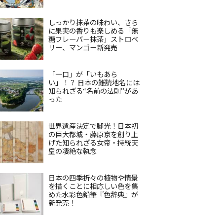
しっかり抹茶の味わい、さら
に果実の香りも楽しめる「無
糖フレーバー抹茶」ストロベ
リー、マンゴー新発売
「一口」が「いもあら
い」！？ 日本の難読地名には
知られざる“名前の法則”があ
った
世界遺産決定で脚光！日本初
の巨大都城・藤原京を創り上
げた知られざる女帝・持統天
皇の凄絶な執念
日本の四季折々の植物や情景
を描くことに相応しい色を集
めた水彩色鉛筆『色辞典』が
新発売！