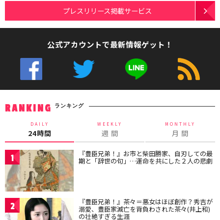
プレスリリース掲載サービス
公式アカウントで最新情報ゲット！
ランキング
RANKING
DAILY
WEEKLY
MONTHLY
24時間
週 間
月 間
『豊臣兄弟！』お市と柴田勝家、自刃しての最
1
期と「辞世の句」…運命を共にした２人の悲劇
『豊臣兄弟！』茶々＝悪女はほぼ創作？秀吉が
2
溺愛、豊臣家滅亡を背負わされた茶々(井上和)
の壮絶すぎる生涯