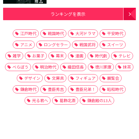
ランキングを表示
江戸時代
戦国時代
大河ドラマ
平安時代
アニメ
ロングセラー
戦国武将
スイーツ
雑学
お菓子
幕末
漫画
時代劇
テレビ
べらぼう
明治時代
織田信長
徳川家康
抹茶
デザイン
文房具
フィギュア
展覧会
鎌倉時代
豊臣秀吉
豊臣兄弟！
昭和時代
光る君へ
葛飾北斎
鎌倉殿の13人