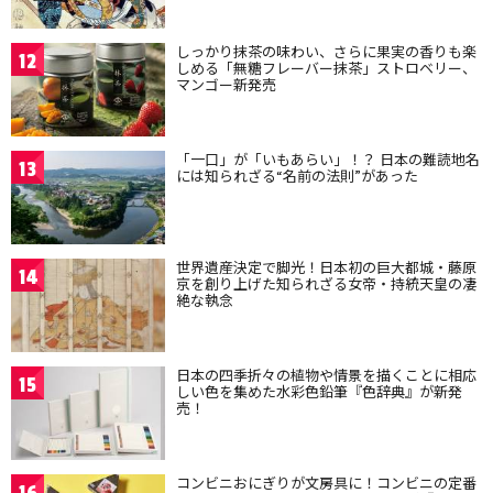
しっかり抹茶の味わい、さらに果実の香りも楽
12
しめる「無糖フレーバー抹茶」ストロベリー、
マンゴー新発売
「一口」が「いもあらい」！？ 日本の難読地名
13
には知られざる“名前の法則”があった
世界遺産決定で脚光！日本初の巨大都城・藤原
14
京を創り上げた知られざる女帝・持統天皇の凄
絶な執念
日本の四季折々の植物や情景を描くことに相応
15
しい色を集めた水彩色鉛筆『色辞典』が新発
売！
コンビニおにぎりが文房具に！コンビニの定番