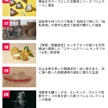
16
商品をモチーフにした文房具シリーズ『ジムマ
ート』誕生
自転車を持つだけで税金？ 昭和まで続いた「自
17
転車税」の意外な歴史と脱税が横行した理由
【季節・数量限定】キンモクセイの香りを天然
18
精油で再現した「スチームクリーム キンモクセ
イ&茶」新登場
村上水軍を率いた戦国武将！幼い弟を支え、共
19
に海へ散った得居通幸の波乱に満ちた生涯
怪獣革を纏う！ダダ、エレキング…ウルトラ怪
20
獣モチーフの革を使った新アパレルコレクショ
ンが発表