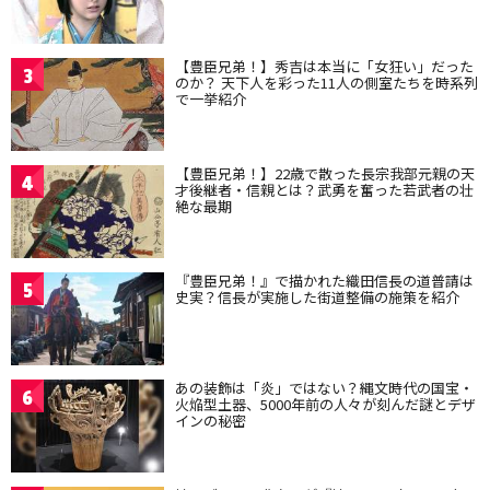
【豊臣兄弟！】秀吉は本当に「女狂い」だった
3
のか？ 天下人を彩った11人の側室たちを時系列
で一挙紹介
【豊臣兄弟！】22歳で散った長宗我部元親の天
4
才後継者・信親とは？武勇を奮った若武者の壮
絶な最期
『豊臣兄弟！』で描かれた織田信長の道普請は
5
史実？信長が実施した街道整備の施策を紹介
あの装飾は「炎」ではない？縄文時代の国宝・
6
火焔型土器、5000年前の人々が刻んだ謎とデザ
インの秘密