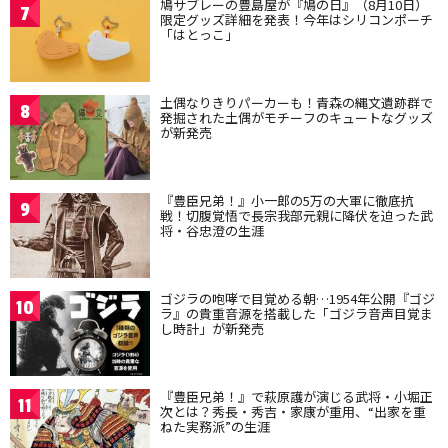
鳩サブレーの豊島屋が『鳩の日』（8月10日）
7
限定グッズ詳細を発表！今年はシリコンポーチ
「はとっこ」
土偶なりきりパーカーも！青森の縄文遺跡群で
8
発掘された土偶がモチーフのキュートなグッズ
が新発売
『豊臣兄弟！』小一郎の5万の大軍に徹底抗
9
戦！切腹覚悟で長宗我部元親に降伏を迫った武
将・谷忠澄の生涯
ゴジラの咆哮で目覚める朝…1954年公開『ゴジ
10
ラ』の貴重音源を搭載した「ゴジラ音声目覚ま
し時計」が新発売
『豊臣兄弟！』で萩原護が演じる武将・小堀正
11
次とは？秀長・秀吉・家康が重用、“出家を重
ねた実務派”の生涯