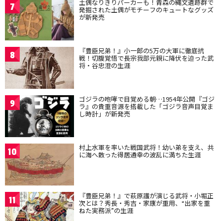
土偶なりきりパーカーも！青森の縄文遺跡群で
7
発掘された土偶がモチーフのキュートなグッズ
が新発売
『豊臣兄弟！』小一郎の5万の大軍に徹底抗
8
戦！切腹覚悟で長宗我部元親に降伏を迫った武
将・谷忠澄の生涯
ゴジラの咆哮で目覚める朝…1954年公開『ゴジ
9
ラ』の貴重音源を搭載した「ゴジラ音声目覚ま
し時計」が新発売
村上水軍を率いた戦国武将！幼い弟を支え、共
10
に海へ散った得居通幸の波乱に満ちた生涯
『豊臣兄弟！』で萩原護が演じる武将・小堀正
11
次とは？秀長・秀吉・家康が重用、“出家を重
ねた実務派”の生涯