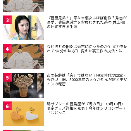
『豊臣兄弟！』茶々＝悪女はほぼ創作？秀吉が
3
溺愛、豊臣家滅亡を背負わされた茶々(井上和)
の壮絶すぎる生涯
なぜ浅井の旧臣は秀吉に従ったのか？ 武力を使
4
わず“自分の味方”に変えた裏工作の技法とは
あの装飾は「炎」ではない？縄文時代の国宝・
5
火焔型土器、5000年前の人々が刻んだ謎とデザ
インの秘密
鳩サブレーの豊島屋が『鳩の日』（8月10日）
6
限定グッズ詳細を発表！今年はシリコンポーチ
「はとっこ」