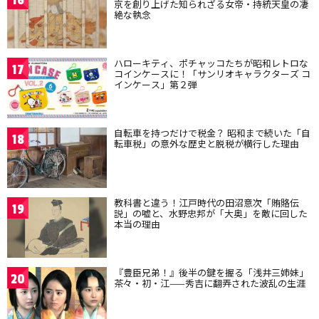
16
京を創り上げた知られざる女帝・持統天皇の凄
絶な執念
ハローキティ、ポチャッコたちが昭和レトロな
17
コインケースに！「サンリオキャラクターズ コ
インケース」第２弾
自転車を持つだけで税金？ 昭和まで続いた「自
18
転車税」の意外な歴史と脱税が横行した理由
教科書と違う！江戸時代の田沼意次「賄賂伝
19
説」の嘘と、水野忠邦が「大奥」を敵に回した
本当の理由
『豊臣兄弟！』後半の鍵を握る「浅井三姉妹」
20
茶々・初・江——秀吉に翻弄された波乱の生涯