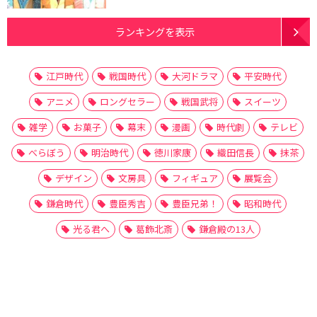
ランキングを表示
江戸時代
戦国時代
大河ドラマ
平安時代
アニメ
ロングセラー
戦国武将
スイーツ
雑学
お菓子
幕末
漫画
時代劇
テレビ
べらぼう
明治時代
徳川家康
織田信長
抹茶
デザイン
文房具
フィギュア
展覧会
鎌倉時代
豊臣秀吉
豊臣兄弟！
昭和時代
光る君へ
葛飾北斎
鎌倉殿の13人