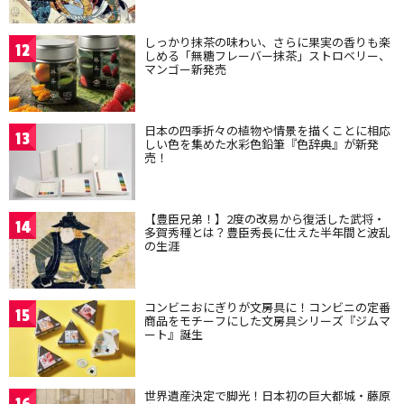
しっかり抹茶の味わい、さらに果実の香りも楽
12
しめる「無糖フレーバー抹茶」ストロベリー、
マンゴー新発売
日本の四季折々の植物や情景を描くことに相応
13
しい色を集めた水彩色鉛筆『色辞典』が新発
売！
【豊臣兄弟！】2度の改易から復活した武将・
14
多賀秀種とは？豊臣秀長に仕えた半年間と波乱
の生涯
コンビニおにぎりが文房具に！コンビニの定番
15
商品をモチーフにした文房具シリーズ『ジムマ
ート』誕生
世界遺産決定で脚光！日本初の巨大都城・藤原