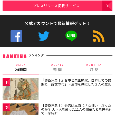
プレスリリース掲載サービス
公式アカウントで最新情報ゲット！
ランキング
RANKING
DAILY
WEEKLY
MONTHLY
24時間
週 間
月 間
『豊臣兄弟！』お市と柴田勝家、自刃しての最
1
期と「辞世の句」…運命を共にした２人の悲劇
【豊臣兄弟！】秀吉は本当に「女狂い」だった
2
のか？ 天下人を彩った11人の側室たちを時系列
で一挙紹介