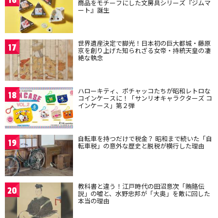
16
商品をモチーフにした文房具シリーズ『ジムマ
ート』誕生
世界遺産決定で脚光！日本初の巨大都城・藤原
17
京を創り上げた知られざる女帝・持統天皇の凄
絶な執念
ハローキティ、ポチャッコたちが昭和レトロな
18
コインケースに！「サンリオキャラクターズ コ
インケース」第２弾
自転車を持つだけで税金？ 昭和まで続いた「自
19
転車税」の意外な歴史と脱税が横行した理由
教科書と違う！江戸時代の田沼意次「賄賂伝
20
説」の嘘と、水野忠邦が「大奥」を敵に回した
本当の理由