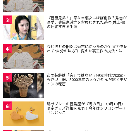
『豊臣兄弟！』茶々＝悪女はほぼ創作？秀吉が
3
溺愛、豊臣家滅亡を背負わされた茶々(井上和)
の壮絶すぎる生涯
なぜ浅井の旧臣は秀吉に従ったのか？ 武力を使
4
わず“自分の味方”に変えた裏工作の技法とは
あの装飾は「炎」ではない？縄文時代の国宝・
5
火焔型土器、5000年前の人々が刻んだ謎とデザ
インの秘密
鳩サブレーの豊島屋が『鳩の日』（8月10日）
6
限定グッズ詳細を発表！今年はシリコンポーチ
「はとっこ」