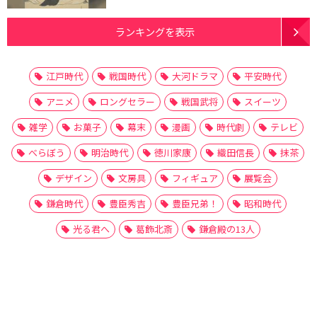
ランキングを表示
江戸時代
戦国時代
大河ドラマ
平安時代
アニメ
ロングセラー
戦国武将
スイーツ
雑学
お菓子
幕末
漫画
時代劇
テレビ
べらぼう
明治時代
徳川家康
織田信長
抹茶
デザイン
文房具
フィギュア
展覧会
鎌倉時代
豊臣秀吉
豊臣兄弟！
昭和時代
光る君へ
葛飾北斎
鎌倉殿の13人