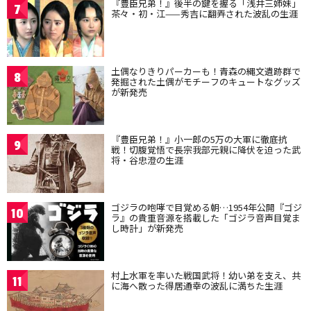
『豊臣兄弟！』後半の鍵を握る「浅井三姉妹」
7
茶々・初・江——秀吉に翻弄された波乱の生涯
土偶なりきりパーカーも！青森の縄文遺跡群で
8
発掘された土偶がモチーフのキュートなグッズ
が新発売
『豊臣兄弟！』小一郎の5万の大軍に徹底抗
9
戦！切腹覚悟で長宗我部元親に降伏を迫った武
将・谷忠澄の生涯
ゴジラの咆哮で目覚める朝…1954年公開『ゴジ
10
ラ』の貴重音源を搭載した「ゴジラ音声目覚ま
し時計」が新発売
村上水軍を率いた戦国武将！幼い弟を支え、共
11
に海へ散った得居通幸の波乱に満ちた生涯