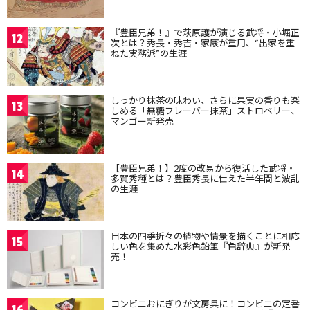
『豊臣兄弟！』で萩原護が演じる武将・小堀正
12
次とは？秀長・秀吉・家康が重用、“出家を重
ねた実務派”の生涯
しっかり抹茶の味わい、さらに果実の香りも楽
13
しめる「無糖フレーバー抹茶」ストロベリー、
マンゴー新発売
【豊臣兄弟！】2度の改易から復活した武将・
14
多賀秀種とは？豊臣秀長に仕えた半年間と波乱
の生涯
日本の四季折々の植物や情景を描くことに相応
15
しい色を集めた水彩色鉛筆『色辞典』が新発
売！
コンビニおにぎりが文房具に！コンビニの定番