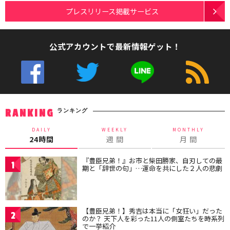
プレスリリース掲載サービス
公式アカウントで最新情報ゲット！
ランキング
RANKING
DAILY
WEEKLY
MONTHLY
24時間
週 間
月 間
『豊臣兄弟！』お市と柴田勝家、自刃しての最
1
期と「辞世の句」…運命を共にした２人の悲劇
【豊臣兄弟！】秀吉は本当に「女狂い」だった
2
のか？ 天下人を彩った11人の側室たちを時系列
で一挙紹介