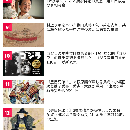
の“暴挙”、お市＆勝家再婚の真意…第30回放送
の真相考察
村上水軍を率いた戦国武将！幼い弟を支え、共
9
に海へ散った得居通幸の波乱に満ちた生涯
ゴジラの咆哮で目覚める朝…1954年公開『ゴジ
10
ラ』の貴重音源を搭載した「ゴジラ音声目覚ま
し時計」が新発売
『豊臣兄弟！』で萩原護が演じる武将・小堀正
11
次とは？秀長・秀吉・家康が重用、“出家を重
ねた実務派”の生涯
【豊臣兄弟！】2度の改易から復活した武将・
12
多賀秀種とは？豊臣秀長に仕えた半年間と波乱
の生涯