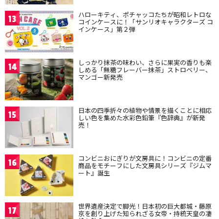
ハローキティ、ポチャッコたちが昭和レトロな
13
コインケースに！「サンリオキャラクターズ コ
インケース」第２弾
しっかり抹茶の味わい、さらに果実の香りも楽
14
しめる「無糖フレーバー抹茶」ストロベリー、
マンゴー新発売
日本の四季折々の植物や情景を描くことに相応
15
しい色を集めた水彩色鉛筆『色辞典』が新発
売！
コンビニおにぎりが文房具に！コンビニの定番
16
商品をモチーフにした文房具シリーズ『ジムマ
ート』誕生
世界遺産決定で脚光！日本初の巨大都城・藤原
17
京を創り上げた知られざる女帝・持統天皇の凄