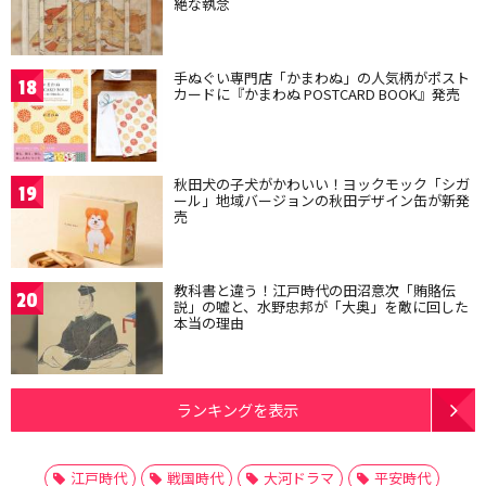
絶な執念
手ぬぐい専門店「かまわぬ」の人気柄がポスト
18
カードに『かまわぬ POSTCARD BOOK』発売
秋田犬の子犬がかわいい！ヨックモック「シガ
19
ール」地域バージョンの秋田デザイン缶が新発
売
教科書と違う！江戸時代の田沼意次「賄賂伝
20
説」の嘘と、水野忠邦が「大奥」を敵に回した
本当の理由
ランキングを表示
江戸時代
戦国時代
大河ドラマ
平安時代