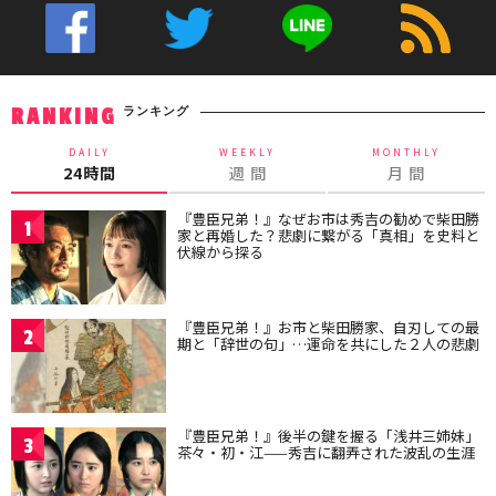
ランキング
RANKING
DAILY
WEEKLY
MONTHLY
24時間
週 間
月 間
『豊臣兄弟！』なぜお市は秀吉の勧めで柴田勝
1
家と再婚した？悲劇に繋がる「真相」を史料と
伏線から探る
『豊臣兄弟！』お市と柴田勝家、自刃しての最
2
期と「辞世の句」…運命を共にした２人の悲劇
『豊臣兄弟！』後半の鍵を握る「浅井三姉妹」
3
茶々・初・江——秀吉に翻弄された波乱の生涯