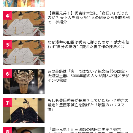
【豊臣兄弟！】秀吉は本当に「女狂い」だった
4
のか？ 天下人を彩った11人の側室たちを時系列
で一挙紹介
なぜ浅井の旧臣は秀吉に従ったのか？ 武力を使
5
わず“自分の味方”に変えた裏工作の技法とは
あの装飾は「炎」ではない？縄文時代の国宝・
6
火焔型土器、5000年前の人々が刻んだ謎とデザ
インの秘密
もしも豊臣秀長が長生きしていたら…？秀吉の
7
暴走と豊臣家滅亡を防げた「最強のカリスマ
性」
『豊臣兄弟！』三法師の誘拐は史実？秀吉
8