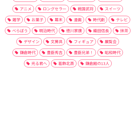
アニメ
ロングセラー
戦国武将
スイーツ
雑学
お菓子
幕末
漫画
時代劇
テレビ
べらぼう
明治時代
徳川家康
織田信長
抹茶
デザイン
文房具
フィギュア
展覧会
鎌倉時代
豊臣秀吉
豊臣兄弟！
昭和時代
光る君へ
葛飾北斎
鎌倉殿の13人