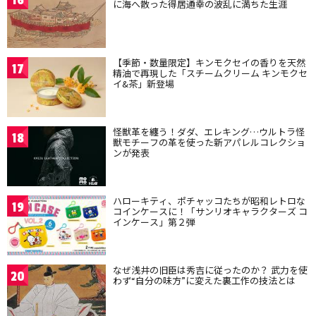
16
に海へ散った得居通幸の波乱に満ちた生涯
【季節・数量限定】キンモクセイの香りを天然
17
精油で再現した「スチームクリーム キンモクセ
イ&茶」新登場
怪獣革を纏う！ダダ、エレキング…ウルトラ怪
18
獣モチーフの革を使った新アパレルコレクショ
ンが発表
ハローキティ、ポチャッコたちが昭和レトロな
19
コインケースに！「サンリオキャラクターズ コ
インケース」第２弾
なぜ浅井の旧臣は秀吉に従ったのか？ 武力を使
20
わず“自分の味方”に変えた裏工作の技法とは