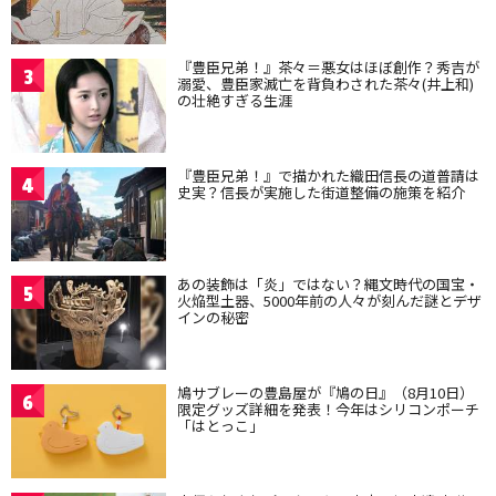
『豊臣兄弟！』茶々＝悪女はほぼ創作？秀吉が
3
溺愛、豊臣家滅亡を背負わされた茶々(井上和)
の壮絶すぎる生涯
『豊臣兄弟！』で描かれた織田信長の道普請は
4
史実？信長が実施した街道整備の施策を紹介
あの装飾は「炎」ではない？縄文時代の国宝・
5
火焔型土器、5000年前の人々が刻んだ謎とデザ
インの秘密
鳩サブレーの豊島屋が『鳩の日』（8月10日）
6
限定グッズ詳細を発表！今年はシリコンポーチ
「はとっこ」