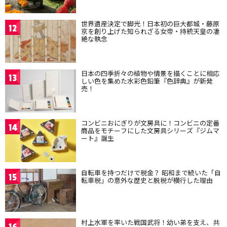
世界遺産決定で脚光！日本初の巨大都城・藤原
12
京を創り上げた知られざる女帝・持統天皇の凄
絶な執念
日本の四季折々の植物や情景を描くことに相応
13
しい色を集めた水彩色鉛筆『色辞典』が新発
売！
コンビニおにぎりが文房具に！コンビニの定番
14
商品をモチーフにした文房具シリーズ『ジムマ
ート』誕生
自転車を持つだけで税金？ 昭和まで続いた「自
15
転車税」の意外な歴史と脱税が横行した理由
村上水軍を率いた戦国武将！幼い弟を支え、共