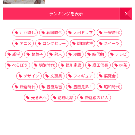
ランキングを表示
江戸時代
戦国時代
大河ドラマ
平安時代
アニメ
ロングセラー
戦国武将
スイーツ
雑学
お菓子
幕末
漫画
時代劇
テレビ
べらぼう
明治時代
徳川家康
織田信長
抹茶
デザイン
文房具
フィギュア
展覧会
鎌倉時代
豊臣秀吉
豊臣兄弟！
昭和時代
光る君へ
葛飾北斎
鎌倉殿の13人