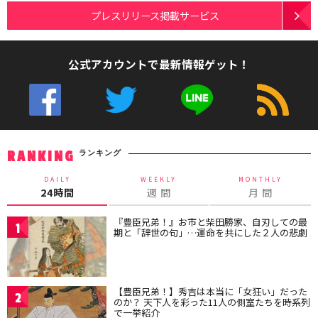
プレスリリース掲載サービス
公式アカウントで最新情報ゲット！
ランキング
RANKING
DAILY
WEEKLY
MONTHLY
24時間
週 間
月 間
『豊臣兄弟！』お市と柴田勝家、自刃しての最
1
期と「辞世の句」…運命を共にした２人の悲劇
【豊臣兄弟！】秀吉は本当に「女狂い」だった
2
のか？ 天下人を彩った11人の側室たちを時系列
で一挙紹介