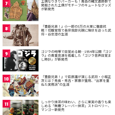
土偶なりきりパーカーも！青森の縄文遺跡群で
7
発掘された土偶がモチーフのキュートなグッズ
が新発売
『豊臣兄弟！』小一郎の5万の大軍に徹底抗
8
戦！切腹覚悟で長宗我部元親に降伏を迫った武
将・谷忠澄の生涯
ゴジラの咆哮で目覚める朝…1954年公開『ゴジ
9
ラ』の貴重音源を搭載した「ゴジラ音声目覚ま
し時計」が新発売
『豊臣兄弟！』で萩原護が演じる武将・小堀正
10
次とは？秀長・秀吉・家康が重用、“出家を重
ねた実務派”の生涯
しっかり抹茶の味わい、さらに果実の香りも楽
11
しめる「無糖フレーバー抹茶」ストロベリー、
マンゴー新発売