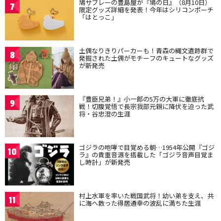
鳩サブレーの豊島屋が『鳩の日』（8月10日）
7
限定グッズ詳細を発表！今年はシリコンポーチ
「はとっこ」
土偶なりきりパーカーも！青森の縄文遺跡群で
8
発掘された土偶がモチーフのキュートなグッズ
が新発売
『豊臣兄弟！』小一郎の5万の大軍に徹底抗
9
戦！切腹覚悟で長宗我部元親に降伏を迫った武
将・谷忠澄の生涯
ゴジラの咆哮で目覚める朝…1954年公開『ゴジ
10
ラ』の貴重音源を搭載した「ゴジラ音声目覚ま
し時計」が新発売
村上水軍を率いた戦国武将！幼い弟を支え、共
11
に海へ散った得居通幸の波乱に満ちた生涯