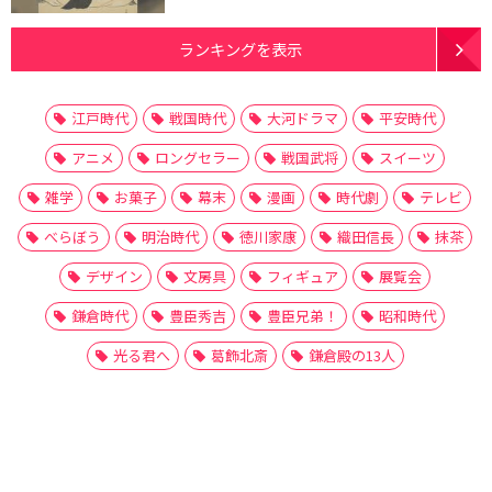
ランキングを表示
江戸時代
戦国時代
大河ドラマ
平安時代
アニメ
ロングセラー
戦国武将
スイーツ
雑学
お菓子
幕末
漫画
時代劇
テレビ
べらぼう
明治時代
徳川家康
織田信長
抹茶
デザイン
文房具
フィギュア
展覧会
鎌倉時代
豊臣秀吉
豊臣兄弟！
昭和時代
光る君へ
葛飾北斎
鎌倉殿の13人