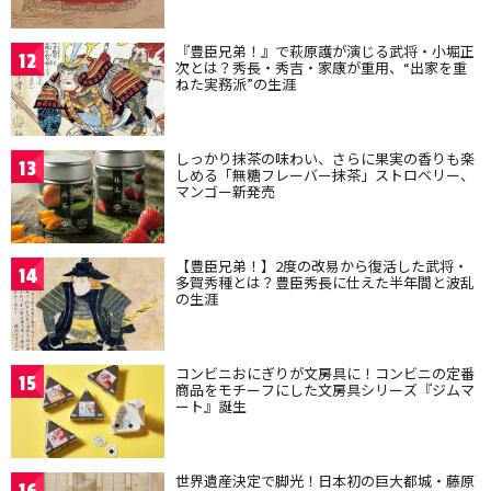
『豊臣兄弟！』で萩原護が演じる武将・小堀正
12
次とは？秀長・秀吉・家康が重用、“出家を重
ねた実務派”の生涯
しっかり抹茶の味わい、さらに果実の香りも楽
13
しめる「無糖フレーバー抹茶」ストロベリー、
マンゴー新発売
【豊臣兄弟！】2度の改易から復活した武将・
14
多賀秀種とは？豊臣秀長に仕えた半年間と波乱
の生涯
コンビニおにぎりが文房具に！コンビニの定番
15
商品をモチーフにした文房具シリーズ『ジムマ
ート』誕生
世界遺産決定で脚光！日本初の巨大都城・藤原