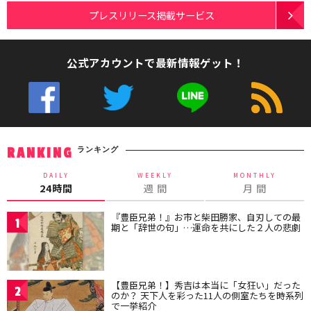
プレスリリース掲載サービス
公式アカウントで最新情報ゲット！
ランキング
RANKING
DAILY
WEEKLY
MONTHLY
24時間
週 間
月 間
『豊臣兄弟！』お市と柴田勝家、自刃しての最
1
期と「辞世の句」…運命を共にした２人の悲劇
【豊臣兄弟！】秀吉は本当に「女狂い」だった
2
のか？ 天下人を彩った11人の側室たちを時系列
で一挙紹介