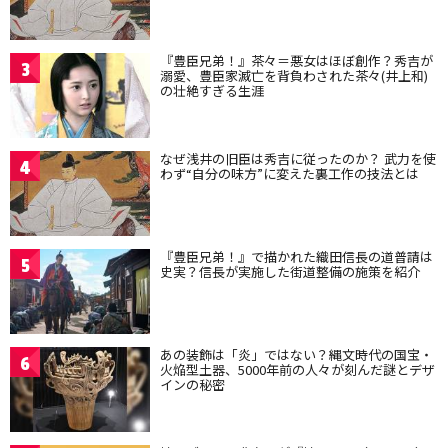
『豊臣兄弟！』茶々＝悪女はほぼ創作？秀吉が
3
溺愛、豊臣家滅亡を背負わされた茶々(井上和)
の壮絶すぎる生涯
なぜ浅井の旧臣は秀吉に従ったのか？ 武力を使
4
わず“自分の味方”に変えた裏工作の技法とは
『豊臣兄弟！』で描かれた織田信長の道普請は
5
史実？信長が実施した街道整備の施策を紹介
あの装飾は「炎」ではない？縄文時代の国宝・
6
火焔型土器、5000年前の人々が刻んだ謎とデザ
インの秘密