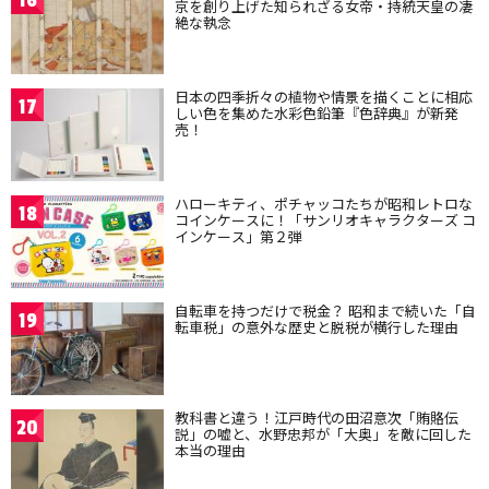
16
京を創り上げた知られざる女帝・持統天皇の凄
絶な執念
日本の四季折々の植物や情景を描くことに相応
17
しい色を集めた水彩色鉛筆『色辞典』が新発
売！
ハローキティ、ポチャッコたちが昭和レトロな
18
コインケースに！「サンリオキャラクターズ コ
インケース」第２弾
自転車を持つだけで税金？ 昭和まで続いた「自
19
転車税」の意外な歴史と脱税が横行した理由
教科書と違う！江戸時代の田沼意次「賄賂伝
20
説」の嘘と、水野忠邦が「大奥」を敵に回した
本当の理由