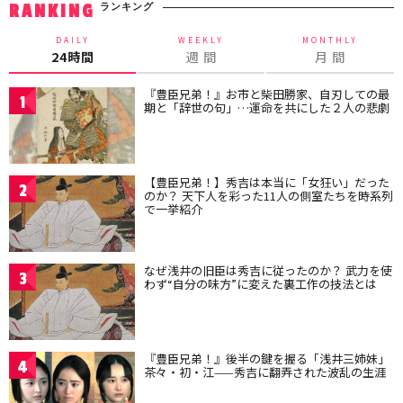
ランキング
RANKING
DAILY
WEEKLY
MONTHLY
24時間
週 間
月 間
『豊臣兄弟！』お市と柴田勝家、自刃しての最
1
期と「辞世の句」…運命を共にした２人の悲劇
【豊臣兄弟！】秀吉は本当に「女狂い」だった
2
のか？ 天下人を彩った11人の側室たちを時系列
で一挙紹介
なぜ浅井の旧臣は秀吉に従ったのか？ 武力を使
3
わず“自分の味方”に変えた裏工作の技法とは
『豊臣兄弟！』後半の鍵を握る「浅井三姉妹」
4
茶々・初・江——秀吉に翻弄された波乱の生涯