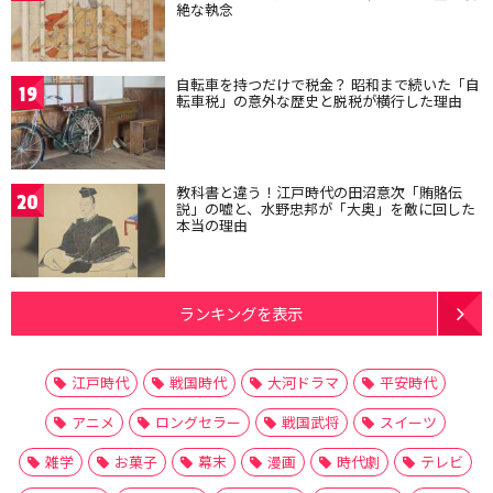
絶な執念
自転車を持つだけで税金？ 昭和まで続いた「自
19
転車税」の意外な歴史と脱税が横行した理由
教科書と違う！江戸時代の田沼意次「賄賂伝
20
説」の嘘と、水野忠邦が「大奥」を敵に回した
本当の理由
ランキングを表示
江戸時代
戦国時代
大河ドラマ
平安時代
アニメ
ロングセラー
戦国武将
スイーツ
雑学
お菓子
幕末
漫画
時代劇
テレビ