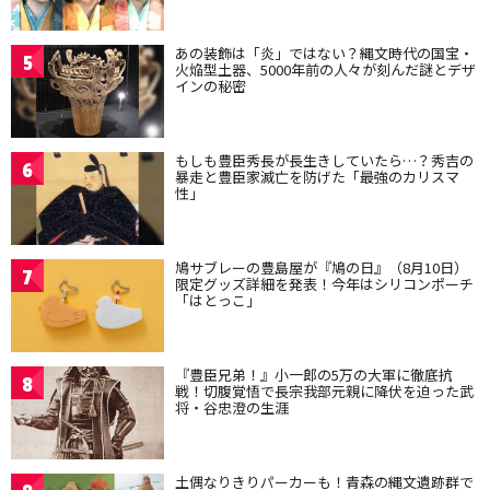
あの装飾は「炎」ではない？縄文時代の国宝・
5
火焔型土器、5000年前の人々が刻んだ謎とデザ
インの秘密
もしも豊臣秀長が長生きしていたら…？秀吉の
6
暴走と豊臣家滅亡を防げた「最強のカリスマ
性」
鳩サブレーの豊島屋が『鳩の日』（8月10日）
7
限定グッズ詳細を発表！今年はシリコンポーチ
「はとっこ」
『豊臣兄弟！』小一郎の5万の大軍に徹底抗
8
戦！切腹覚悟で長宗我部元親に降伏を迫った武
将・谷忠澄の生涯
土偶なりきりパーカーも！青森の縄文遺跡群で