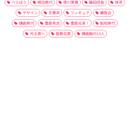
べらぼう
明治時代
徳川家康
織田信長
抹茶
デザイン
文房具
フィギュア
展覧会
鎌倉時代
豊臣秀吉
豊臣兄弟！
昭和時代
光る君へ
葛飾北斎
鎌倉殿の13人