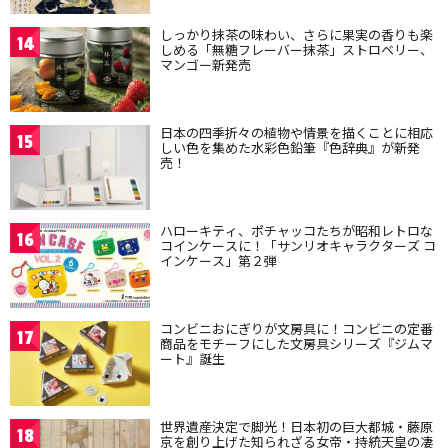
しっかり抹茶の味わい、さらに果実の香りも楽
14
しめる「無糖フレーバー抹茶」ストロベリー、
マンゴー新発売
日本の四季折々の植物や情景を描くことに相応
15
しい色を集めた水彩色鉛筆『色辞典』が新発
売！
ハローキティ、ポチャッコたちが昭和レトロな
16
コインケースに！「サンリオキャラクターズ コ
インケース」第２弾
コンビニおにぎりが文房具に！コンビニの定番
17
商品をモチーフにした文房具シリーズ『ジムマ
ート』誕生
世界遺産決定で脚光！日本初の巨大都城・藤原
18
京を創り上げた知られざる女帝・持統天皇の凄