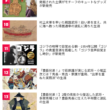
9
発掘された土偶がモチーフのキュートなグッズ
が新発売
村上水軍を率いた戦国武将！幼い弟を支え、共
10
に海へ散った得居通幸の波乱に満ちた生涯
ゴジラの咆哮で目覚める朝…1954年公開『ゴジ
11
ラ』の貴重音源を搭載した「ゴジラ音声目覚ま
し時計」が新発売
『豊臣兄弟！』で萩原護が演じる武将・小堀正
12
次とは？秀長・秀吉・家康が重用、“出家を重
ねた実務派”の生涯
【豊臣兄弟！】2度の改易から復活した武将・
13
多賀秀種とは？豊臣秀長に仕えた半年間と波乱
の生涯