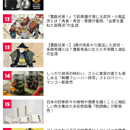
『豊臣兄弟！』で萩原護が演じる武将・小堀正
12
次とは？秀長・秀吉・家康が重用、“出家を重
ねた実務派”の生涯
【豊臣兄弟！】2度の改易から復活した武将・
13
多賀秀種とは？豊臣秀長に仕えた半年間と波乱
の生涯
しっかり抹茶の味わい、さらに果実の香りも楽
14
しめる「無糖フレーバー抹茶」ストロベリー、
マンゴー新発売
日本の四季折々の植物や情景を描くことに相応
15
しい色を集めた水彩色鉛筆『色辞典』が新発
売！