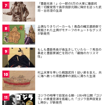
『豊臣兄弟！』小一郎の5万の大軍に徹底抗
7
戦！切腹覚悟で長宗我部元親に降伏を迫った武
将・谷忠澄の生涯
土偶なりきりパーカーも！青森の縄文遺跡群で
8
発掘された土偶がモチーフのキュートなグッズ
が新発売
もしも豊臣秀長が長生きしていたら…？秀吉の
9
暴走と豊臣家滅亡を防げた「最強のカリスマ
性」
村上水軍を率いた戦国武将！幼い弟を支え、共
10
に海へ散った得居通幸の波乱に満ちた生涯
ゴジラの咆哮で目覚める朝…1954年公開『ゴジ
11
ラ』の貴重音源を搭載した「ゴジラ音声目覚ま
し時計」が新発売