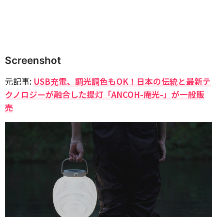
Screenshot
元記事:
USB充電、調光調色もOK！日本の伝統と最新テ
クノロジーが融合した提灯「ANCOH-庵光-」が一般販
売