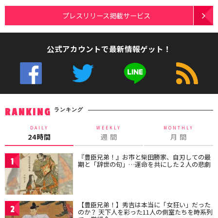
プレスリリース掲載サービス
公式アカウントで最新情報ゲット！
ランキング
RANKING
DAILY
WEEKLY
MONTHLY
24時間
週 間
月 間
『豊臣兄弟！』お市と柴田勝家、自刃しての最
1
期と「辞世の句」…運命を共にした２人の悲劇
【豊臣兄弟！】秀吉は本当に「女狂い」だった
2
のか？ 天下人を彩った11人の側室たちを時系列