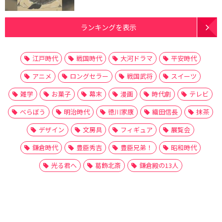
ランキングを表示
江戸時代
戦国時代
大河ドラマ
平安時代
アニメ
ロングセラー
戦国武将
スイーツ
雑学
お菓子
幕末
漫画
時代劇
テレビ
べらぼう
明治時代
徳川家康
織田信長
抹茶
デザイン
文房具
フィギュア
展覧会
鎌倉時代
豊臣秀吉
豊臣兄弟！
昭和時代
光る君へ
葛飾北斎
鎌倉殿の13人