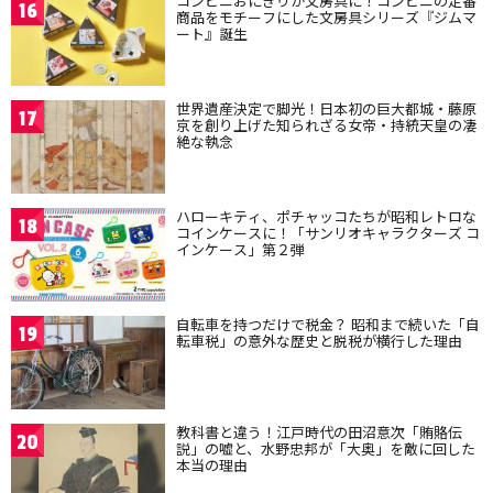
コンビニおにぎりが文房具に！コンビニの定番
16
商品をモチーフにした文房具シリーズ『ジムマ
ート』誕生
世界遺産決定で脚光！日本初の巨大都城・藤原
17
京を創り上げた知られざる女帝・持統天皇の凄
絶な執念
ハローキティ、ポチャッコたちが昭和レトロな
18
コインケースに！「サンリオキャラクターズ コ
インケース」第２弾
自転車を持つだけで税金？ 昭和まで続いた「自
19
転車税」の意外な歴史と脱税が横行した理由
教科書と違う！江戸時代の田沼意次「賄賂伝
20
説」の嘘と、水野忠邦が「大奥」を敵に回した
本当の理由