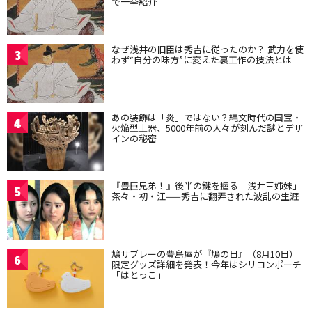
で一挙紹介
なぜ浅井の旧臣は秀吉に従ったのか？ 武力を使
3
わず“自分の味方”に変えた裏工作の技法とは
あの装飾は「炎」ではない？縄文時代の国宝・
4
火焔型土器、5000年前の人々が刻んだ謎とデザ
インの秘密
『豊臣兄弟！』後半の鍵を握る「浅井三姉妹」
5
茶々・初・江——秀吉に翻弄された波乱の生涯
鳩サブレーの豊島屋が『鳩の日』（8月10日）
6
限定グッズ詳細を発表！今年はシリコンポーチ
「はとっこ」