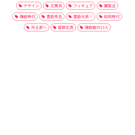
デザイン
文房具
フィギュア
展覧会
鎌倉時代
豊臣秀吉
豊臣兄弟！
昭和時代
光る君へ
葛飾北斎
鎌倉殿の13人