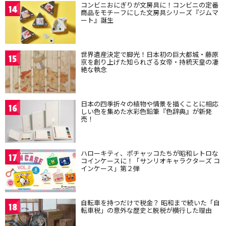
コンビニおにぎりが文房具に！コンビニの定番
14
商品をモチーフにした文房具シリーズ『ジムマ
ート』誕生
世界遺産決定で脚光！日本初の巨大都城・藤原
15
京を創り上げた知られざる女帝・持統天皇の凄
絶な執念
日本の四季折々の植物や情景を描くことに相応
16
しい色を集めた水彩色鉛筆『色辞典』が新発
売！
ハローキティ、ポチャッコたちが昭和レトロな
17
コインケースに！「サンリオキャラクターズ コ
インケース」第２弾
自転車を持つだけで税金？ 昭和まで続いた「自
18
転車税」の意外な歴史と脱税が横行した理由