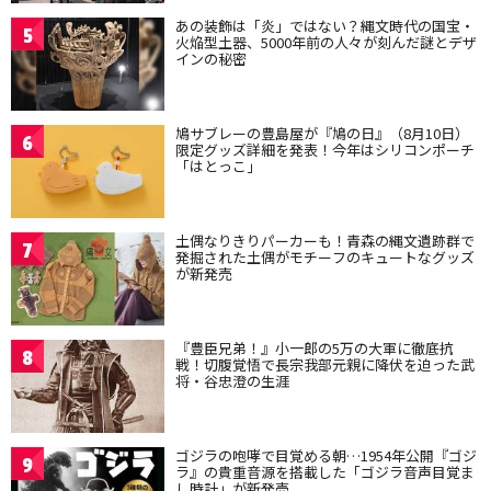
あの装飾は「炎」ではない？縄文時代の国宝・
5
火焔型土器、5000年前の人々が刻んだ謎とデザ
インの秘密
鳩サブレーの豊島屋が『鳩の日』（8月10日）
6
限定グッズ詳細を発表！今年はシリコンポーチ
「はとっこ」
土偶なりきりパーカーも！青森の縄文遺跡群で
7
発掘された土偶がモチーフのキュートなグッズ
が新発売
『豊臣兄弟！』小一郎の5万の大軍に徹底抗
8
戦！切腹覚悟で長宗我部元親に降伏を迫った武
将・谷忠澄の生涯
ゴジラの咆哮で目覚める朝…1954年公開『ゴジ
9
ラ』の貴重音源を搭載した「ゴジラ音声目覚ま
し時計」が新発売