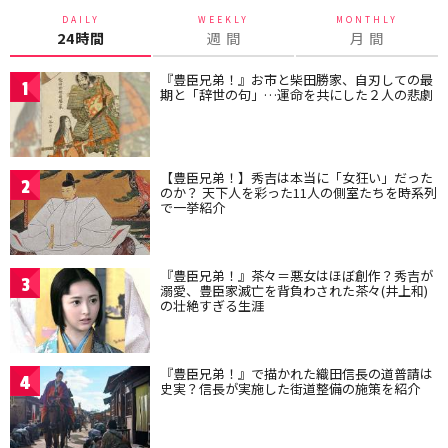
DAILY
WEEKLY
MONTHLY
24時間
週 間
月 間
『豊臣兄弟！』お市と柴田勝家、自刃しての最
1
期と「辞世の句」…運命を共にした２人の悲劇
【豊臣兄弟！】秀吉は本当に「女狂い」だった
2
のか？ 天下人を彩った11人の側室たちを時系列
で一挙紹介
『豊臣兄弟！』茶々＝悪女はほぼ創作？秀吉が
3
溺愛、豊臣家滅亡を背負わされた茶々(井上和)
の壮絶すぎる生涯
『豊臣兄弟！』で描かれた織田信長の道普請は
4
史実？信長が実施した街道整備の施策を紹介