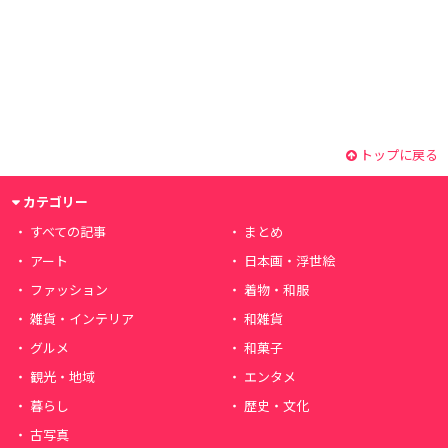
トップに戻る
カテゴリー
すべての記事
まとめ
アート
日本画・浮世絵
ファッション
着物・和服
雑貨・インテリア
和雑貨
グルメ
和菓子
観光・地域
エンタメ
暮らし
歴史・文化
古写真