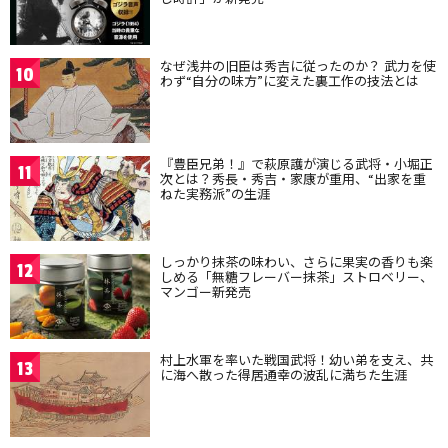
なぜ浅井の旧臣は秀吉に従ったのか？ 武力を使
10
わず“自分の味方”に変えた裏工作の技法とは
『豊臣兄弟！』で萩原護が演じる武将・小堀正
11
次とは？秀長・秀吉・家康が重用、“出家を重
ねた実務派”の生涯
しっかり抹茶の味わい、さらに果実の香りも楽
12
しめる「無糖フレーバー抹茶」ストロベリー、
マンゴー新発売
村上水軍を率いた戦国武将！幼い弟を支え、共
13
に海へ散った得居通幸の波乱に満ちた生涯