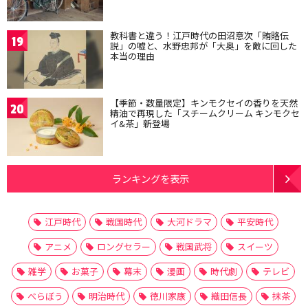
教科書と違う！江戸時代の田沼意次「賄賂伝
19
説」の嘘と、水野忠邦が「大奥」を敵に回した
本当の理由
【季節・数量限定】キンモクセイの香りを天然
20
精油で再現した「スチームクリーム キンモクセ
イ&茶」新登場
ランキングを表示
江戸時代
戦国時代
大河ドラマ
平安時代
アニメ
ロングセラー
戦国武将
スイーツ
雑学
お菓子
幕末
漫画
時代劇
テレビ
べらぼう
明治時代
徳川家康
織田信長
抹茶