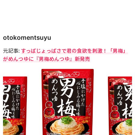
otokomentsuyu
元記事:
すっぱじょっぱさで君の食欲を刺激！「男梅」
がめんつゆに『男梅めんつゆ』新発売