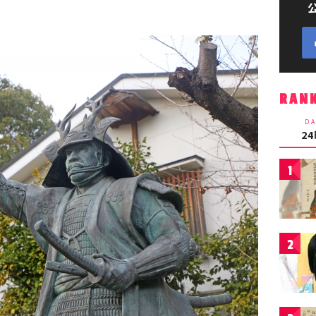
RAN
DA
2
1
2