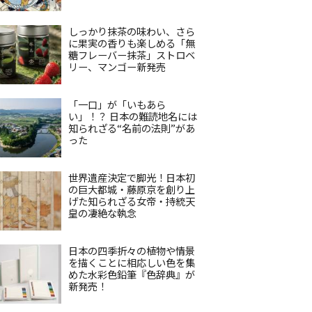
しっかり抹茶の味わい、さら
に果実の香りも楽しめる「無
糖フレーバー抹茶」ストロベ
リー、マンゴー新発売
「一口」が「いもあら
い」！？ 日本の難読地名には
知られざる“名前の法則”があ
った
世界遺産決定で脚光！日本初
の巨大都城・藤原京を創り上
げた知られざる女帝・持統天
皇の凄絶な執念
日本の四季折々の植物や情景
を描くことに相応しい色を集
めた水彩色鉛筆『色辞典』が
新発売！