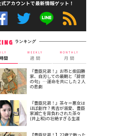
公式アカウントで最新情報ゲット！
ランキング
KING
ILY
WEEKLY
MONTHLY
4時間
週 間
月 間
『豊臣兄弟！』お市と柴田勝
家、自刃しての最期と「辞世
の句」…運命を共にした２人
の悲劇
『豊臣兄弟！』茶々＝悪女は
ほぼ創作？秀吉が溺愛、豊臣
家滅亡を背負わされた茶々
(井上和)の壮絶すぎる生涯
【豊臣兄弟！】22歳で散った