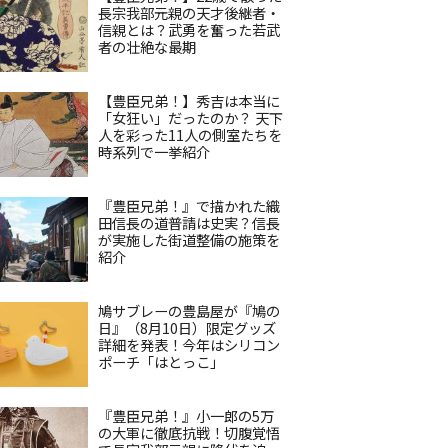
長宗我部元親の天才後継者・
信親とは？武勇を奮った若武
者の壮絶な最期
【豊臣兄弟！】秀吉は本当に
「女狂い」だったのか？ 天下
人を彩った11人の側室たちを
時系列で一挙紹介
『豊臣兄弟！』で描かれた織
田信長の道普請は史実？信長
が実施した街道整備の施策を
紹介
鳩サブレーの豊島屋が『鳩の
日』（8月10日）限定グッズ
詳細を発表！今年はシリコン
ポーチ「はとっこ」
『豊臣兄弟！』小一郎の5万
の大軍に徹底抗戦！切腹覚悟