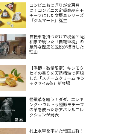
コンビニおにぎりが文房具
に！コンビニの定番商品をモ
チーフにした文房具シリーズ
『ジムマート』誕生
自転車を持つだけで税金？ 昭
和まで続いた「自転車税」の
意外な歴史と脱税が横行した
理由
【季節・数量限定】キンモク
セイの香りを天然精油で再現
した「スチームクリーム キン
モクセイ&茶」新登場
怪獣革を纏う！ダダ、エレキ
ング…ウルトラ怪獣モチーフ
の革を使った新アパレルコレ
クションが発表
村上水軍を率いた戦国武将！