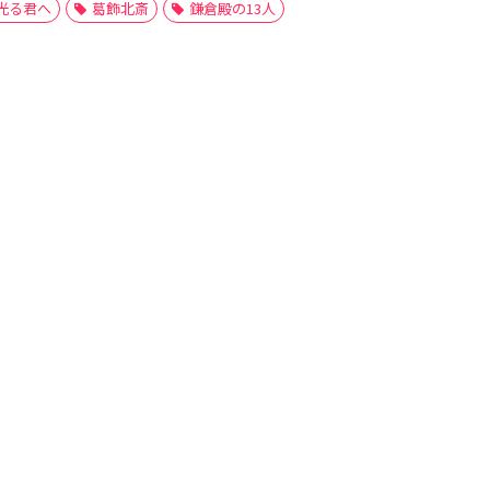
光る君へ
葛飾北斎
鎌倉殿の13人