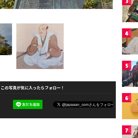
3
4
5
この写真が気に入ったらフォロー！
6
7