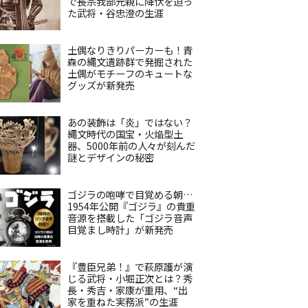
で長宗我部元親に降伏を迫っ
た武将・谷忠澄の生涯
土偶なりきりパーカーも！青
森の縄文遺跡群で発掘された
土偶がモチーフのキュートな
グッズが新発売
あの装飾は「炎」ではない？
縄文時代の国宝・火焔型土
器、5000年前の人々が刻んだ
謎とデザインの秘密
ゴジラの咆哮で目覚める朝…
1954年公開『ゴジラ』の貴重
音源を搭載した「ゴジラ音声
目覚まし時計」が新発売
『豊臣兄弟！』で萩原護が演
じる武将・小堀正次とは？秀
長・秀吉・家康が重用、“出
家を重ねた実務派”の生涯