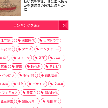
幼い弟を支え、共に海へ散っ
た得居通幸の波乱に満ちた生
涯
ランキングを表示
江戸時代
戦国時代
大河ドラマ
平安時代
アニメ
ロングセラー
国武将
スイーツ
雑学
お菓子
幕末
漫画
時代劇
テレビ
べらぼう
明治時代
織田信長
川家康
抹茶
デザイン
文房具
フィギュア
展覧会
鎌倉時代
豊臣秀吉
豊臣兄弟！
昭和時代