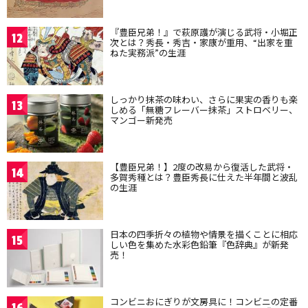
『豊臣兄弟！』で萩原護が演じる武将・小堀正
12
次とは？秀長・秀吉・家康が重用、“出家を重
ねた実務派”の生涯
しっかり抹茶の味わい、さらに果実の香りも楽
13
しめる「無糖フレーバー抹茶」ストロベリー、
マンゴー新発売
【豊臣兄弟！】2度の改易から復活した武将・
14
多賀秀種とは？豊臣秀長に仕えた半年間と波乱
の生涯
日本の四季折々の植物や情景を描くことに相応
15
しい色を集めた水彩色鉛筆『色辞典』が新発
売！
コンビニおにぎりが文房具に！コンビニの定番