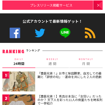
プレスリリース掲載サービス
公式アカウントで最新情報ゲット！
ランキング
RANKING
DAILY
WEEKLY
MONTHLY
24時間
週 間
月 間
『豊臣兄弟！』お市と柴田勝家、自刃しての最
1
期と「辞世の句」…運命を共にした２人の悲劇
【豊臣兄弟！】秀吉は本当に「女狂い」だった
2
のか？ 天下人を彩った11人の側室たちを時系列
で一挙紹介