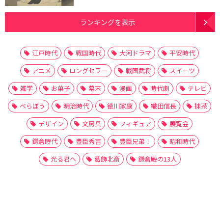
ランキングを表示
江戸時代
戦国時代
大河ドラマ
平安時代
アニメ
ロングセラー
戦国武将
スイーツ
雑学
お菓子
幕末
漫画
時代劇
テレビ
べらぼう
明治時代
徳川家康
織田信長
抹茶
デザイン
文房具
フィギュア
展覧会
鎌倉時代
豊臣秀吉
豊臣兄弟！
昭和時代
光る君へ
葛飾北斎
鎌倉殿の13人