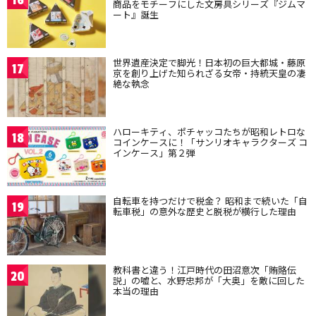
16
商品をモチーフにした文房具シリーズ『ジムマ
ート』誕生
世界遺産決定で脚光！日本初の巨大都城・藤原
17
京を創り上げた知られざる女帝・持統天皇の凄
絶な執念
ハローキティ、ポチャッコたちが昭和レトロな
18
コインケースに！「サンリオキャラクターズ コ
インケース」第２弾
自転車を持つだけで税金？ 昭和まで続いた「自
19
転車税」の意外な歴史と脱税が横行した理由
教科書と違う！江戸時代の田沼意次「賄賂伝
20
説」の嘘と、水野忠邦が「大奥」を敵に回した
本当の理由