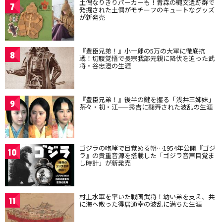
土偶なりきりパーカーも！青森の縄文遺跡群で
7
発掘された土偶がモチーフのキュートなグッズ
が新発売
『豊臣兄弟！』小一郎の5万の大軍に徹底抗
8
戦！切腹覚悟で長宗我部元親に降伏を迫った武
将・谷忠澄の生涯
『豊臣兄弟！』後半の鍵を握る「浅井三姉妹」
9
茶々・初・江——秀吉に翻弄された波乱の生涯
ゴジラの咆哮で目覚める朝…1954年公開『ゴジ
10
ラ』の貴重音源を搭載した「ゴジラ音声目覚ま
し時計」が新発売
村上水軍を率いた戦国武将！幼い弟を支え、共
11
に海へ散った得居通幸の波乱に満ちた生涯