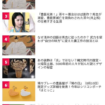
『豊臣兄弟！』茶々＝悪女はほぼ創作？秀吉が
3
溺愛、豊臣家滅亡を背負わされた茶々(井上和)
の壮絶すぎる生涯
なぜ浅井の旧臣は秀吉に従ったのか？ 武力を使
4
わず“自分の味方”に変えた裏工作の技法とは
あの装飾は「炎」ではない？縄文時代の国宝・
5
火焔型土器、5000年前の人々が刻んだ謎とデザ
インの秘密
鳩サブレーの豊島屋が『鳩の日』（8月10日）
6
限定グッズ詳細を発表！今年はシリコンポーチ
「はとっこ」