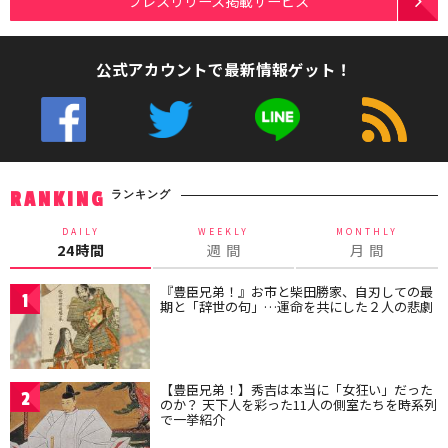
プレスリリース掲載サービス
公式アカウントで最新情報ゲット！
ランキング
RANKING
DAILY
WEEKLY
MONTHLY
24時間
週 間
月 間
『豊臣兄弟！』お市と柴田勝家、自刃しての最
1
期と「辞世の句」…運命を共にした２人の悲劇
【豊臣兄弟！】秀吉は本当に「女狂い」だった
2
のか？ 天下人を彩った11人の側室たちを時系列
で一挙紹介