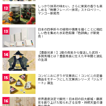
しっかり抹茶の味わい、さらに果実の香りも楽
12
しめる「無糖フレーバー抹茶」ストロベリー、
マンゴー新発売
日本の四季折々の植物や情景を描くことに相応
13
しい色を集めた水彩色鉛筆『色辞典』が新発
売！
【豊臣兄弟！】2度の改易から復活した武将・
14
多賀秀種とは？豊臣秀長に仕えた半年間と波乱
の生涯
コンビニおにぎりが文房具に！コンビニの定番
15
商品をモチーフにした文房具シリーズ『ジムマ
ート』誕生
世界遺産決定で脚光！日本初の巨大都城・藤原
16
京を創り上げた知られざる女帝・持統天皇の凄
絶な執念