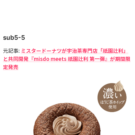
sub5-5
元記事:
ミスタードーナツが宇治茶専門店「祇園辻利」
と共同開発『misdo meets 祇園辻利 第一弾』が期間限
定発売