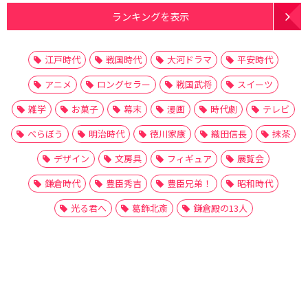
ランキングを表示
江戸時代
戦国時代
大河ドラマ
平安時代
アニメ
ロングセラー
戦国武将
スイーツ
雑学
お菓子
幕末
漫画
時代劇
テレビ
べらぼう
明治時代
徳川家康
織田信長
抹茶
デザイン
文房具
フィギュア
展覧会
鎌倉時代
豊臣秀吉
豊臣兄弟！
昭和時代
光る君へ
葛飾北斎
鎌倉殿の13人