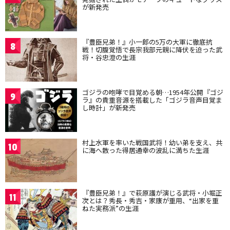
が新発売
『豊臣兄弟！』小一郎の5万の大軍に徹底抗
8
戦！切腹覚悟で長宗我部元親に降伏を迫った武
将・谷忠澄の生涯
ゴジラの咆哮で目覚める朝…1954年公開『ゴジ
9
ラ』の貴重音源を搭載した「ゴジラ音声目覚ま
し時計」が新発売
村上水軍を率いた戦国武将！幼い弟を支え、共
10
に海へ散った得居通幸の波乱に満ちた生涯
『豊臣兄弟！』で萩原護が演じる武将・小堀正
11
次とは？秀長・秀吉・家康が重用、“出家を重
ねた実務派”の生涯