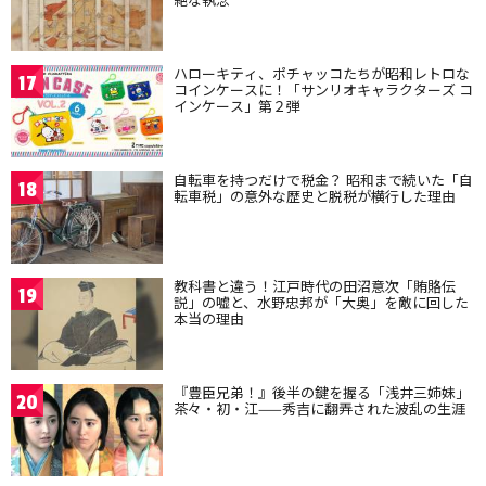
ハローキティ、ポチャッコたちが昭和レトロな
17
コインケースに！「サンリオキャラクターズ コ
インケース」第２弾
自転車を持つだけで税金？ 昭和まで続いた「自
18
転車税」の意外な歴史と脱税が横行した理由
教科書と違う！江戸時代の田沼意次「賄賂伝
19
説」の嘘と、水野忠邦が「大奥」を敵に回した
本当の理由
『豊臣兄弟！』後半の鍵を握る「浅井三姉妹」
20
茶々・初・江——秀吉に翻弄された波乱の生涯