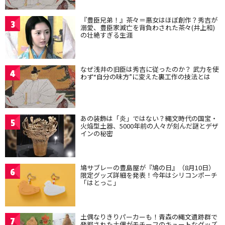
『豊臣兄弟！』茶々＝悪女はほぼ創作？秀吉が
3
溺愛、豊臣家滅亡を背負わされた茶々(井上和)
の壮絶すぎる生涯
なぜ浅井の旧臣は秀吉に従ったのか？ 武力を使
4
わず“自分の味方”に変えた裏工作の技法とは
あの装飾は「炎」ではない？縄文時代の国宝・
5
火焔型土器、5000年前の人々が刻んだ謎とデザ
インの秘密
鳩サブレーの豊島屋が『鳩の日』（8月10日）
6
限定グッズ詳細を発表！今年はシリコンポーチ
「はとっこ」
土偶なりきりパーカーも！青森の縄文遺跡群で
7
発掘された土偶がモチーフのキュートなグッズ