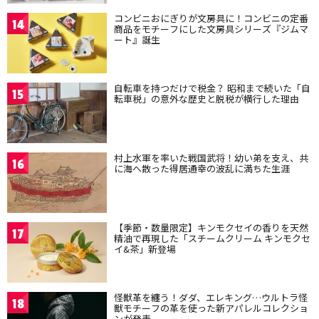
コンビニおにぎりが文房具に！コンビニの定番
14
商品をモチーフにした文房具シリーズ『ジムマ
ート』誕生
自転車を持つだけで税金？ 昭和まで続いた「自
15
転車税」の意外な歴史と脱税が横行した理由
村上水軍を率いた戦国武将！幼い弟を支え、共
16
に海へ散った得居通幸の波乱に満ちた生涯
【季節・数量限定】キンモクセイの香りを天然
17
精油で再現した「スチームクリーム キンモクセ
イ&茶」新登場
怪獣革を纏う！ダダ、エレキング…ウルトラ怪
18
獣モチーフの革を使った新アパレルコレクショ
ンが発表