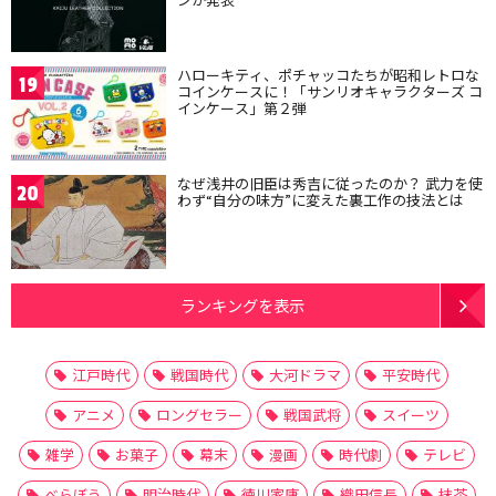
ハローキティ、ポチャッコたちが昭和レトロな
19
コインケースに！「サンリオキャラクターズ コ
インケース」第２弾
なぜ浅井の旧臣は秀吉に従ったのか？ 武力を使
20
わず“自分の味方”に変えた裏工作の技法とは
ランキングを表示
江戸時代
戦国時代
大河ドラマ
平安時代
アニメ
ロングセラー
戦国武将
スイーツ
雑学
お菓子
幕末
漫画
時代劇
テレビ
べらぼう
明治時代
徳川家康
織田信長
抹茶