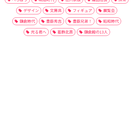
デザイン
文房具
フィギュア
展覧会
鎌倉時代
豊臣秀吉
豊臣兄弟！
昭和時代
光る君へ
葛飾北斎
鎌倉殿の13人