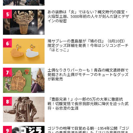
あの装飾は「炎」ではない？縄文時代の国宝・
5
火焔型土器、5000年前の人々が刻んだ謎とデザ
インの秘密
鳩サブレーの豊島屋が『鳩の日』（8月10日）
6
限定グッズ詳細を発表！今年はシリコンポーチ
「はとっこ」
土偶なりきりパーカーも！青森の縄文遺跡群で
7
発掘された土偶がモチーフのキュートなグッズ
が新発売
『豊臣兄弟！』小一郎の5万の大軍に徹底抗
8
戦！切腹覚悟で長宗我部元親に降伏を迫った武
将・谷忠澄の生涯
ゴジラの咆哮で目覚める朝…1954年公開『ゴジ
9
ラ』の貴重音源を搭載した「ゴジラ音声目覚ま