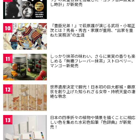
し時計」が新発売
『豊臣兄弟！』で萩原護が演じる武将・小堀正
10
次とは？秀長・秀吉・家康が重用、“出家を重
ねた実務派”の生涯
しっかり抹茶の味わい、さらに果実の香りも楽
11
しめる「無糖フレーバー抹茶」ストロベリー、
マンゴー新発売
世界遺産決定で脚光！日本初の巨大都城・藤原
12
京を創り上げた知られざる女帝・持統天皇の凄
絶な執念
日本の四季折々の植物や情景を描くことに相応
13
しい色を集めた水彩色鉛筆『色辞典』が新発
売！