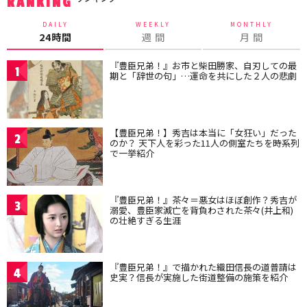
RANKING
DAILY
WEEKLY
MONTHLY
24時間
週 間
月 間
『豊臣兄弟！』お市と柴田勝家、自刃しての最
1
期と「辞世の句」…運命を共にした２人の悲劇
【豊臣兄弟！】秀吉は本当に「女狂い」だった
2
のか？ 天下人を彩った11人の側室たちを時系列
で一挙紹介
『豊臣兄弟！』茶々＝悪女はほぼ創作？秀吉が
3
溺愛、豊臣家滅亡を背負わされた茶々(井上和)
の壮絶すぎる生涯
『豊臣兄弟！』で描かれた織田信長の道普請は
4
史実？信長が実施した街道整備の施策を紹介