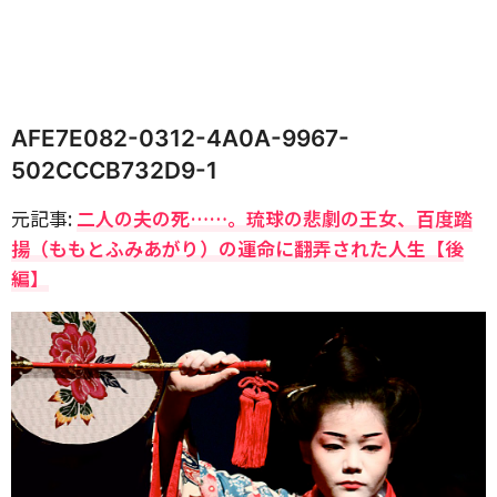
AFE7E082-0312-4A0A-9967-
502CCCB732D9-1
元記事:
二人の夫の死……。琉球の悲劇の王女、百度踏
揚（ももとふみあがり）の運命に翻弄された人生【後
編】