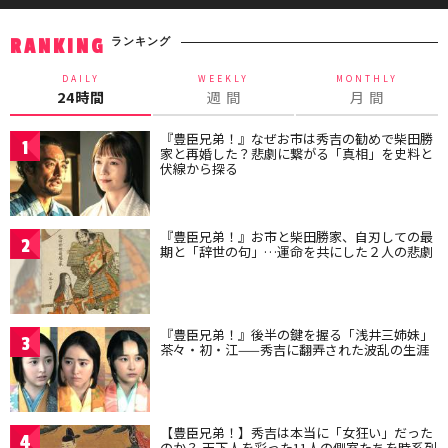
ランキング
RANKING
DAILY
WEEKLY
MONTHLY
24時間
週 間
月 間
『豊臣兄弟！』なぜお市は秀吉の勧めで柴田勝
1
家と再婚した？悲劇に繋がる「真相」を史料と
伏線から探る
『豊臣兄弟！』お市と柴田勝家、自刃しての最
2
期と「辞世の句」…運命を共にした２人の悲劇
『豊臣兄弟！』後半の鍵を握る「浅井三姉妹」
3
茶々・初・江——秀吉に翻弄された波乱の生涯
【豊臣兄弟！】秀吉は本当に「女狂い」だった
4
のか？ 天下人を彩った11人の側室たちを時系列