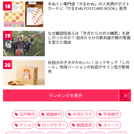
手ぬぐい専門店「かまわぬ」の人気柄がポスト
18
カードに『かまわぬ POSTCARD BOOK』発売
なぜ織田信長らは「欠点だらけの火縄銃」を欲
19
しがったのか？ 弱点だらけの新兵器が戦の常識
を変えた理由
秋田犬の子犬がかわいい！ヨックモック「シガ
20
ール」地域バージョンの秋田デザイン缶が新発
売
ランキングを表示
江戸時代
戦国時代
大河ドラマ
平安時代
アニメ
ロングセラー
戦国武将
スイーツ