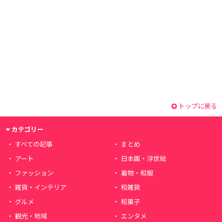
トップに戻る
カテゴリー
すべての記事
まとめ
アート
日本画・浮世絵
ファッション
着物・和服
雑貨・インテリア
和雑貨
グルメ
和菓子
観光・地域
エンタメ