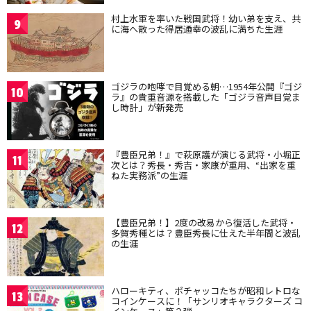
村上水軍を率いた戦国武将！幼い弟を支え、共
9
に海へ散った得居通幸の波乱に満ちた生涯
ゴジラの咆哮で目覚める朝…1954年公開『ゴジ
10
ラ』の貴重音源を搭載した「ゴジラ音声目覚ま
し時計」が新発売
『豊臣兄弟！』で萩原護が演じる武将・小堀正
11
次とは？秀長・秀吉・家康が重用、“出家を重
ねた実務派”の生涯
【豊臣兄弟！】2度の改易から復活した武将・
12
多賀秀種とは？豊臣秀長に仕えた半年間と波乱
の生涯
ハローキティ、ポチャッコたちが昭和レトロな
13
コインケースに！「サンリオキャラクターズ コ