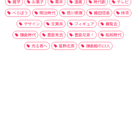
雑学
お菓子
幕末
漫画
時代劇
テレビ
べらぼう
明治時代
徳川家康
織田信長
抹茶
デザイン
文房具
フィギュア
展覧会
鎌倉時代
豊臣秀吉
豊臣兄弟！
昭和時代
光る君へ
葛飾北斎
鎌倉殿の13人