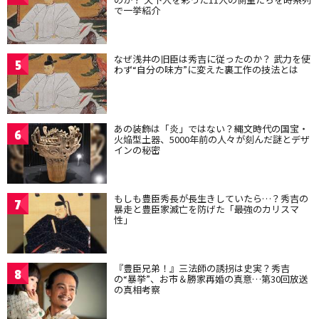
で一挙紹介
なぜ浅井の旧臣は秀吉に従ったのか？ 武力を使
5
わず“自分の味方”に変えた裏工作の技法とは
あの装飾は「炎」ではない？縄文時代の国宝・
6
火焔型土器、5000年前の人々が刻んだ謎とデザ
インの秘密
もしも豊臣秀長が長生きしていたら…？秀吉の
7
暴走と豊臣家滅亡を防げた「最強のカリスマ
性」
『豊臣兄弟！』三法師の誘拐は史実？秀吉
8
の“暴挙”、お市＆勝家再婚の真意…第30回放送
の真相考察