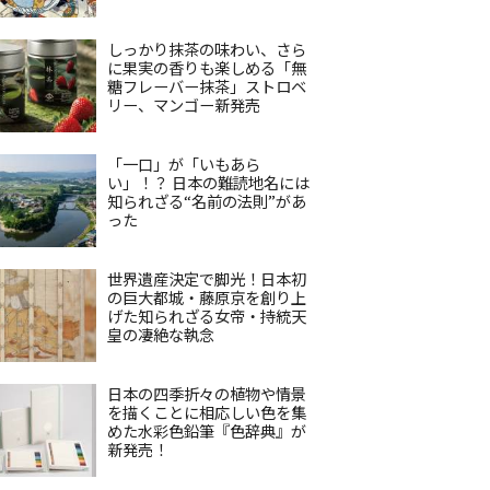
しっかり抹茶の味わい、さら
に果実の香りも楽しめる「無
糖フレーバー抹茶」ストロベ
リー、マンゴー新発売
「一口」が「いもあら
い」！？ 日本の難読地名には
知られざる“名前の法則”があ
った
世界遺産決定で脚光！日本初
の巨大都城・藤原京を創り上
げた知られざる女帝・持統天
皇の凄絶な執念
日本の四季折々の植物や情景
を描くことに相応しい色を集
めた水彩色鉛筆『色辞典』が
新発売！