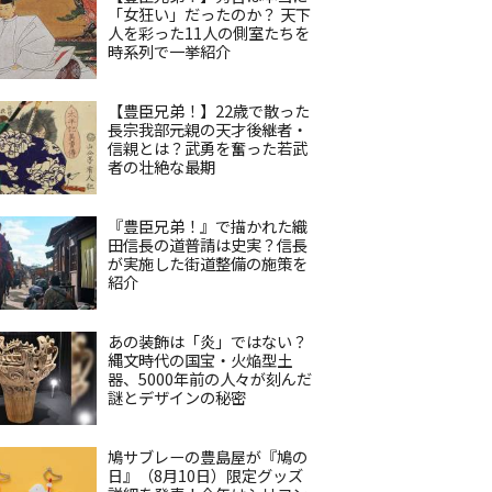
「女狂い」だったのか？ 天下
人を彩った11人の側室たちを
時系列で一挙紹介
【豊臣兄弟！】22歳で散った
長宗我部元親の天才後継者・
信親とは？武勇を奮った若武
者の壮絶な最期
『豊臣兄弟！』で描かれた織
田信長の道普請は史実？信長
が実施した街道整備の施策を
紹介
あの装飾は「炎」ではない？
縄文時代の国宝・火焔型土
器、5000年前の人々が刻んだ
謎とデザインの秘密
鳩サブレーの豊島屋が『鳩の
日』（8月10日）限定グッズ