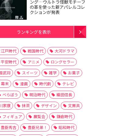
ング…ウルトラ怪獣モチーフ
の革を使った新アパレルコレ
クションが発表
ランキングを表示
江戸時代
戦国時代
大河ドラマ
平安時代
アニメ
ロングセラー
国武将
スイーツ
雑学
お菓子
幕末
漫画
時代劇
テレビ
べらぼう
明治時代
織田信長
川家康
抹茶
デザイン
文房具
フィギュア
展覧会
鎌倉時代
豊臣秀吉
豊臣兄弟！
昭和時代