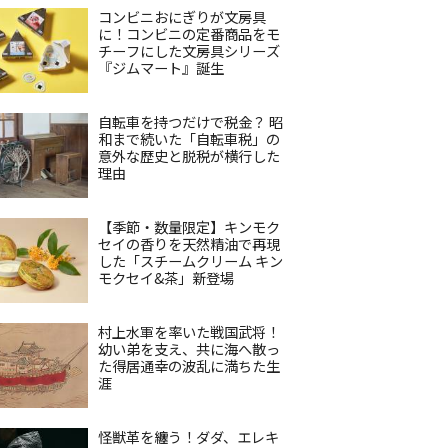
コンビニおにぎりが文房具
に！コンビニの定番商品をモ
チーフにした文房具シリーズ
『ジムマート』誕生
自転車を持つだけで税金？ 昭
和まで続いた「自転車税」の
意外な歴史と脱税が横行した
理由
【季節・数量限定】キンモク
セイの香りを天然精油で再現
した「スチームクリーム キン
モクセイ&茶」新登場
村上水軍を率いた戦国武将！
幼い弟を支え、共に海へ散っ
た得居通幸の波乱に満ちた生
涯
怪獣革を纏う！ダダ、エレキ