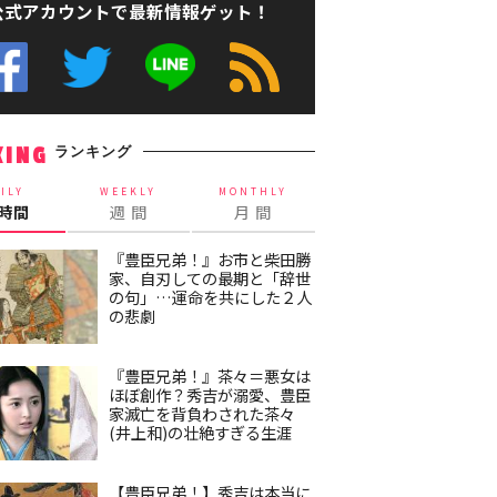
公式アカウントで最新情報ゲット！
ランキング
KING
ILY
WEEKLY
MONTHLY
4時間
週 間
月 間
『豊臣兄弟！』お市と柴田勝
家、自刃しての最期と「辞世
の句」…運命を共にした２人
の悲劇
『豊臣兄弟！』茶々＝悪女は
ほぼ創作？秀吉が溺愛、豊臣
家滅亡を背負わされた茶々
(井上和)の壮絶すぎる生涯
【豊臣兄弟！】秀吉は本当に