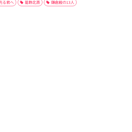
光る君へ
葛飾北斎
鎌倉殿の13人