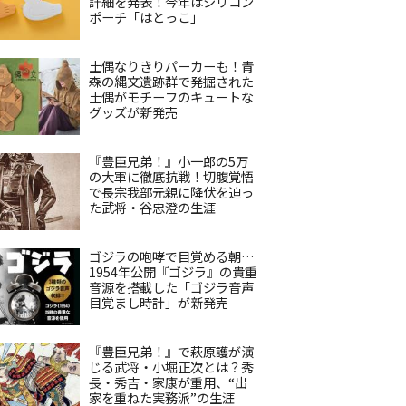
詳細を発表！今年はシリコン
ポーチ「はとっこ」
土偶なりきりパーカーも！青
森の縄文遺跡群で発掘された
土偶がモチーフのキュートな
グッズが新発売
『豊臣兄弟！』小一郎の5万
の大軍に徹底抗戦！切腹覚悟
で長宗我部元親に降伏を迫っ
た武将・谷忠澄の生涯
ゴジラの咆哮で目覚める朝…
1954年公開『ゴジラ』の貴重
音源を搭載した「ゴジラ音声
目覚まし時計」が新発売
『豊臣兄弟！』で萩原護が演
じる武将・小堀正次とは？秀
長・秀吉・家康が重用、“出
家を重ねた実務派”の生涯