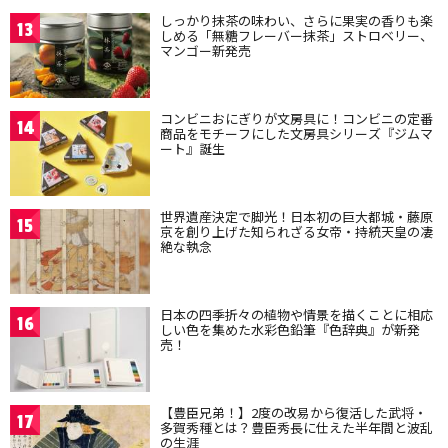
しっかり抹茶の味わい、さらに果実の香りも楽
13
しめる「無糖フレーバー抹茶」ストロベリー、
マンゴー新発売
コンビニおにぎりが文房具に！コンビニの定番
14
商品をモチーフにした文房具シリーズ『ジムマ
ート』誕生
世界遺産決定で脚光！日本初の巨大都城・藤原
15
京を創り上げた知られざる女帝・持統天皇の凄
絶な執念
日本の四季折々の植物や情景を描くことに相応
16
しい色を集めた水彩色鉛筆『色辞典』が新発
売！
【豊臣兄弟！】2度の改易から復活した武将・
17
多賀秀種とは？豊臣秀長に仕えた半年間と波乱
の生涯