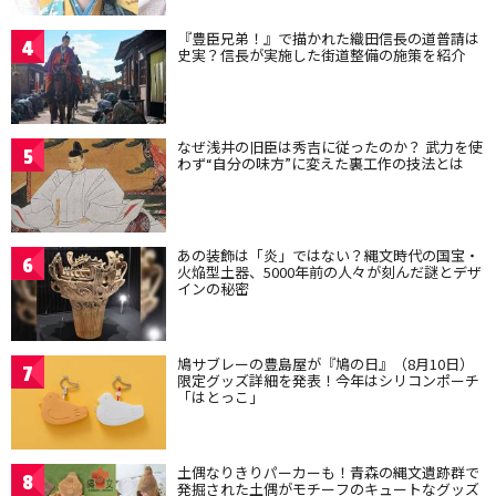
『豊臣兄弟！』で描かれた織田信長の道普請は
4
史実？信長が実施した街道整備の施策を紹介
なぜ浅井の旧臣は秀吉に従ったのか？ 武力を使
5
わず“自分の味方”に変えた裏工作の技法とは
あの装飾は「炎」ではない？縄文時代の国宝・
6
火焔型土器、5000年前の人々が刻んだ謎とデザ
インの秘密
鳩サブレーの豊島屋が『鳩の日』（8月10日）
7
限定グッズ詳細を発表！今年はシリコンポーチ
「はとっこ」
土偶なりきりパーカーも！青森の縄文遺跡群で
8
発掘された土偶がモチーフのキュートなグッズ