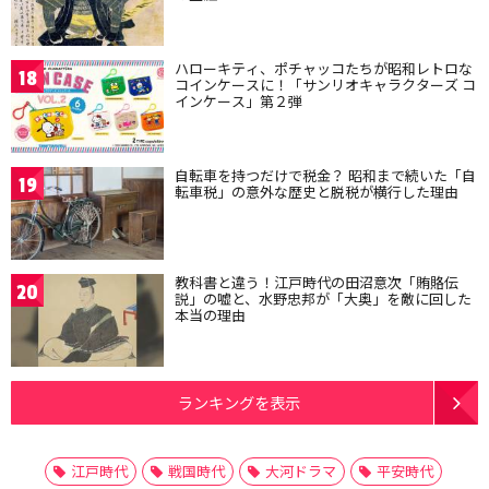
ハローキティ、ポチャッコたちが昭和レトロな
18
コインケースに！「サンリオキャラクターズ コ
インケース」第２弾
自転車を持つだけで税金？ 昭和まで続いた「自
19
転車税」の意外な歴史と脱税が横行した理由
教科書と違う！江戸時代の田沼意次「賄賂伝
20
説」の嘘と、水野忠邦が「大奥」を敵に回した
本当の理由
ランキングを表示
江戸時代
戦国時代
大河ドラマ
平安時代