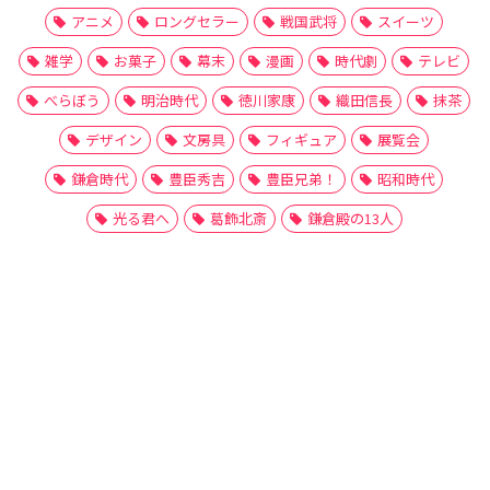
アニメ
ロングセラー
戦国武将
スイーツ
雑学
お菓子
幕末
漫画
時代劇
テレビ
べらぼう
明治時代
徳川家康
織田信長
抹茶
デザイン
文房具
フィギュア
展覧会
鎌倉時代
豊臣秀吉
豊臣兄弟！
昭和時代
光る君へ
葛飾北斎
鎌倉殿の13人