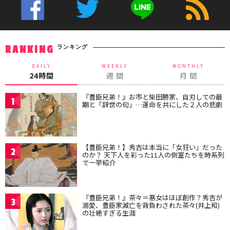
ランキング
RANKING
DAILY
WEEKLY
MONTHLY
24時間
週 間
月 間
『豊臣兄弟！』お市と柴田勝家、自刃しての最
1
期と「辞世の句」…運命を共にした２人の悲劇
【豊臣兄弟！】秀吉は本当に「女狂い」だった
2
のか？ 天下人を彩った11人の側室たちを時系列
で一挙紹介
『豊臣兄弟！』茶々＝悪女はほぼ創作？秀吉が
3
溺愛、豊臣家滅亡を背負わされた茶々(井上和)
の壮絶すぎる生涯