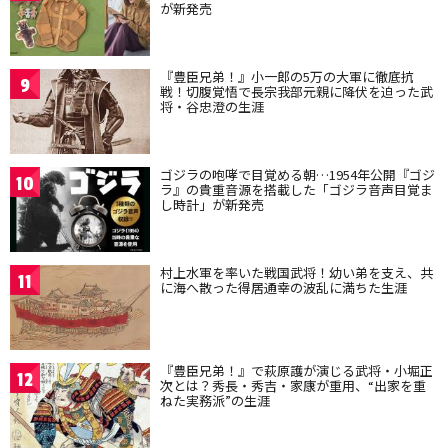
が新発売
『豊臣兄弟！』小一郎の5万の大軍に徹底抗
9
戦！切腹覚悟で長宗我部元親に降伏を迫った武
将・谷忠澄の生涯
ゴジラの咆哮で目覚める朝…1954年公開『ゴジ
10
ラ』の貴重音源を搭載した「ゴジラ音声目覚ま
し時計」が新発売
村上水軍を率いた戦国武将！幼い弟を支え、共
11
に海へ散った得居通幸の波乱に満ちた生涯
『豊臣兄弟！』で萩原護が演じる武将・小堀正
12
次とは？秀長・秀吉・家康が重用、“出家を重
ねた実務派”の生涯