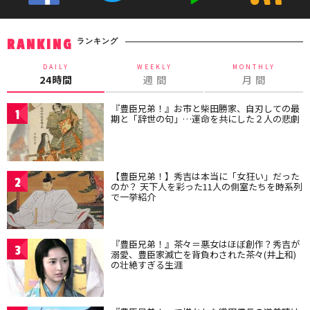
ランキング
RANKING
DAILY
WEEKLY
MONTHLY
24時間
週 間
月 間
『豊臣兄弟！』お市と柴田勝家、自刃しての最
1
期と「辞世の句」…運命を共にした２人の悲劇
【豊臣兄弟！】秀吉は本当に「女狂い」だった
2
のか？ 天下人を彩った11人の側室たちを時系列
で一挙紹介
『豊臣兄弟！』茶々＝悪女はほぼ創作？秀吉が
3
溺愛、豊臣家滅亡を背負わされた茶々(井上和)
の壮絶すぎる生涯