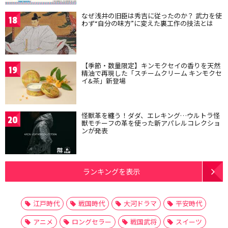
なぜ浅井の旧臣は秀吉に従ったのか？ 武力を使
18
わず“自分の味方”に変えた裏工作の技法とは
【季節・数量限定】キンモクセイの香りを天然
19
精油で再現した「スチームクリーム キンモクセ
イ&茶」新登場
怪獣革を纏う！ダダ、エレキング…ウルトラ怪
20
獣モチーフの革を使った新アパレルコレクショ
ンが発表
ランキングを表示
江戸時代
戦国時代
大河ドラマ
平安時代
アニメ
ロングセラー
戦国武将
スイーツ