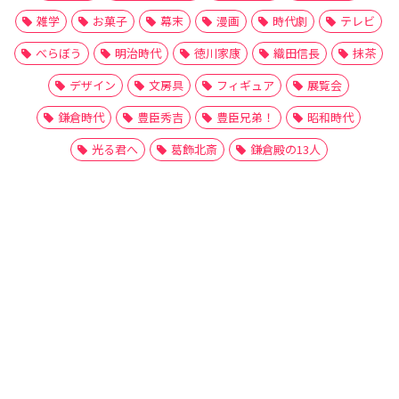
雑学
お菓子
幕末
漫画
時代劇
テレビ
べらぼう
明治時代
徳川家康
織田信長
抹茶
デザイン
文房具
フィギュア
展覧会
鎌倉時代
豊臣秀吉
豊臣兄弟！
昭和時代
光る君へ
葛飾北斎
鎌倉殿の13人