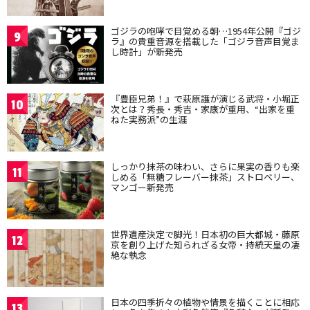
ゴジラの咆哮で目覚める朝…1954年公開『ゴジ
9
ラ』の貴重音源を搭載した「ゴジラ音声目覚ま
し時計」が新発売
『豊臣兄弟！』で萩原護が演じる武将・小堀正
10
次とは？秀長・秀吉・家康が重用、“出家を重
ねた実務派”の生涯
しっかり抹茶の味わい、さらに果実の香りも楽
11
しめる「無糖フレーバー抹茶」ストロベリー、
マンゴー新発売
世界遺産決定で脚光！日本初の巨大都城・藤原
12
京を創り上げた知られざる女帝・持統天皇の凄
絶な執念
日本の四季折々の植物や情景を描くことに相応
13