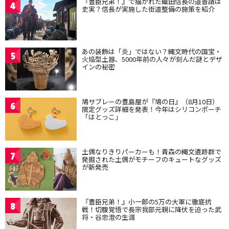
『豊臣兄弟！』で描かれた織田信長の道普請は
4
史実？信長が実施した街道整備の施策を紹介
あの装飾は「炎」ではない？縄文時代の国宝・
5
火焔型土器、5000年前の人々が刻んだ謎とデザ
インの秘密
鳩サブレーの豊島屋が『鳩の日』（8月10日）
6
限定グッズ詳細を発表！今年はシリコンポーチ
「はとっこ」
土偶なりきりパーカーも！青森の縄文遺跡群で
7
発掘された土偶がモチーフのキュートなグッズ
が新発売
『豊臣兄弟！』小一郎の5万の大軍に徹底抗
8
戦！切腹覚悟で長宗我部元親に降伏を迫った武
将・谷忠澄の生涯