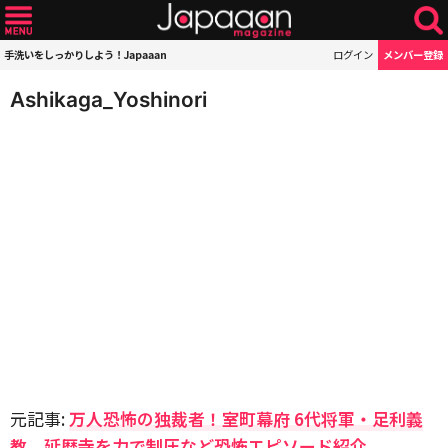
手洗いをしっかりしよう！Japaaan
ログイン
メンバー登録
Ashikaga_Yoshinori
元記事:
万人恐怖の独裁者！室町幕府 6代将軍・足利義
教、延暦寺を力で制圧など恐怖エピソード紹介