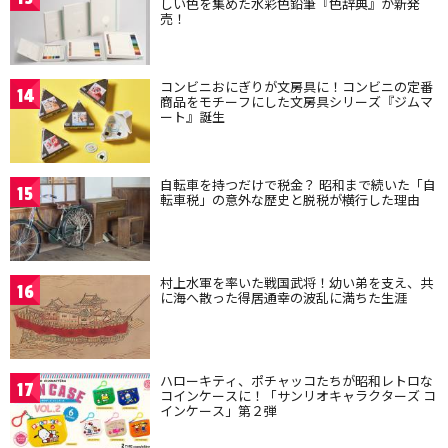
しい色を集めた水彩色鉛筆『色辞典』が新発
売！
コンビニおにぎりが文房具に！コンビニの定番
14
商品をモチーフにした文房具シリーズ『ジムマ
ート』誕生
自転車を持つだけで税金？ 昭和まで続いた「自
15
転車税」の意外な歴史と脱税が横行した理由
村上水軍を率いた戦国武将！幼い弟を支え、共
16
に海へ散った得居通幸の波乱に満ちた生涯
ハローキティ、ポチャッコたちが昭和レトロな
17
コインケースに！「サンリオキャラクターズ コ
インケース」第２弾