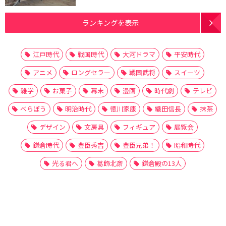
ランキングを表示
江戸時代
戦国時代
大河ドラマ
平安時代
アニメ
ロングセラー
戦国武将
スイーツ
雑学
お菓子
幕末
漫画
時代劇
テレビ
べらぼう
明治時代
徳川家康
織田信長
抹茶
デザイン
文房具
フィギュア
展覧会
鎌倉時代
豊臣秀吉
豊臣兄弟！
昭和時代
光る君へ
葛飾北斎
鎌倉殿の13人