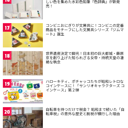
16
しい色を集めた水彩色鉛筆『色辞典』が新発
売！
コンビニおにぎりが文房具に！コンビニの定番
17
商品をモチーフにした文房具シリーズ『ジムマ
ート』誕生
世界遺産決定で脚光！日本初の巨大都城・藤原
18
京を創り上げた知られざる女帝・持統天皇の凄
絶な執念
ハローキティ、ポチャッコたちが昭和レトロな
19
コインケースに！「サンリオキャラクターズ コ
インケース」第２弾
自転車を持つだけで税金？ 昭和まで続いた「自
20
転車税」の意外な歴史と脱税が横行した理由