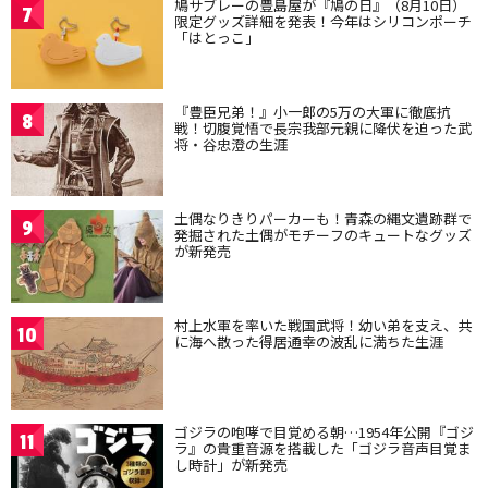
鳩サブレーの豊島屋が『鳩の日』（8月10日）
7
限定グッズ詳細を発表！今年はシリコンポーチ
「はとっこ」
『豊臣兄弟！』小一郎の5万の大軍に徹底抗
8
戦！切腹覚悟で長宗我部元親に降伏を迫った武
将・谷忠澄の生涯
土偶なりきりパーカーも！青森の縄文遺跡群で
9
発掘された土偶がモチーフのキュートなグッズ
が新発売
村上水軍を率いた戦国武将！幼い弟を支え、共
10
に海へ散った得居通幸の波乱に満ちた生涯
ゴジラの咆哮で目覚める朝…1954年公開『ゴジ
11
ラ』の貴重音源を搭載した「ゴジラ音声目覚ま
し時計」が新発売