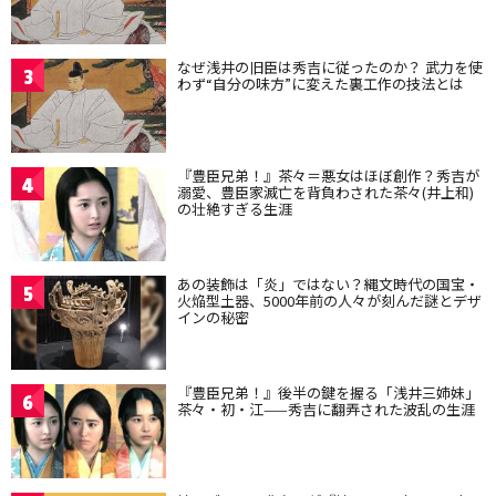
なぜ浅井の旧臣は秀吉に従ったのか？ 武力を使
3
わず“自分の味方”に変えた裏工作の技法とは
『豊臣兄弟！』茶々＝悪女はほぼ創作？秀吉が
4
溺愛、豊臣家滅亡を背負わされた茶々(井上和)
の壮絶すぎる生涯
あの装飾は「炎」ではない？縄文時代の国宝・
5
火焔型土器、5000年前の人々が刻んだ謎とデザ
インの秘密
『豊臣兄弟！』後半の鍵を握る「浅井三姉妹」
6
茶々・初・江——秀吉に翻弄された波乱の生涯