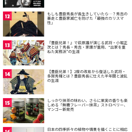
もしも豊臣秀長が長生きしていたら…？秀吉の
12
暴走と豊臣家滅亡を防げた「最強のカリスマ
性」
『豊臣兄弟！』で萩原護が演じる武将・小堀正
13
次とは？秀長・秀吉・家康が重用、“出家を重
ねた実務派”の生涯
【豊臣兄弟！】2度の改易から復活した武将・
14
多賀秀種とは？豊臣秀長に仕えた半年間と波乱
の生涯
しっかり抹茶の味わい、さらに果実の香りも楽
15
しめる「無糖フレーバー抹茶」ストロベリー、
マンゴー新発売
日本の四季折々の植物や情景を描くことに相応