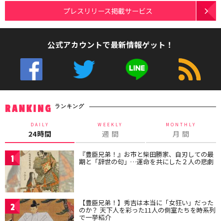
プレスリリース掲載サービス
公式アカウントで最新情報ゲット！
ランキング
RANKING
DAILY
WEEKLY
MONTHLY
24時間
週 間
月 間
『豊臣兄弟！』お市と柴田勝家、自刃しての最
1
期と「辞世の句」…運命を共にした２人の悲劇
【豊臣兄弟！】秀吉は本当に「女狂い」だった
2
のか？ 天下人を彩った11人の側室たちを時系列
で一挙紹介